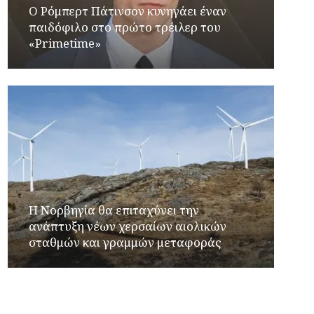
Ο Ρόμπερτ Πάτινσον κυνηγάει έναν
παιδόφιλο στο πρώτο τρέιλερ του
«Primetime»
Η Νορβηγία θα επιταχύνει την
ανάπτυξη νέων χερσαίων αιολικών
σταθμών και γραμμών μεταφοράς