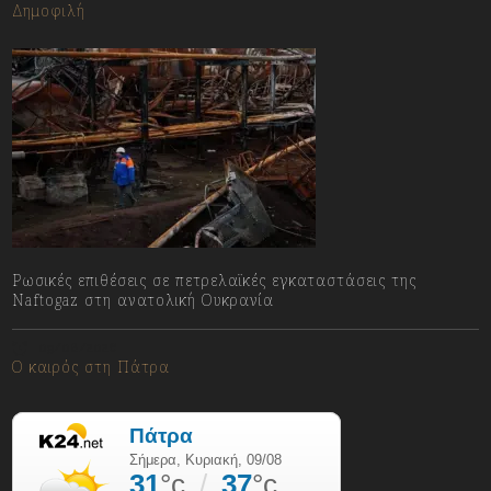
Δημοφιλή
Ρωσικές επιθέσεις σε πετρελαϊκές εγκαταστάσεις της
Naftogaz στη ανατολική Ουκρανία
09/08/2026
Ο καιρός στη Πάτρα