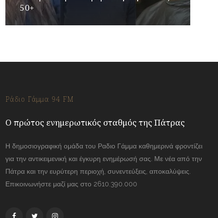
50+
Ράδιο Γάμμα 94 FM
Ο πρώτος ενημερωτικός σταθμός της Πάτρας
Η δημοσιογραφική ομάδα του Ραδιο Γάμμα καθημερινά φροντίζει
για την αντικειμενική και έγκυρη ενημέρωσή σας. Με νέα από την
Πάτρα και την ευρύτερη περιοχή, συνεντεύξεις, αποκαλύψεις.
Επικοινωνήστε μαζί μας στο 2610.390.000