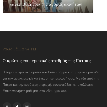
«ανεπιθύμητοι» της αγοράς ακινήτων
Ράδιο Γάμμα 94 FM
Ο πρώτος ενημερωτικός σταθμός της Πάτρας
Η δημοσιογραφική ομάδα του Ραδιο Γάμμα καθημερινά φροντίζει
για την αντικειμενική και έγκυρη ενημέρωσή σας. Με νέα από την
Πάτρα και την ευρύτερη περιοχή, συνεντεύξεις, αποκαλύψεις.
Επικοινωνήστε μαζί μας στο 2610.390.000