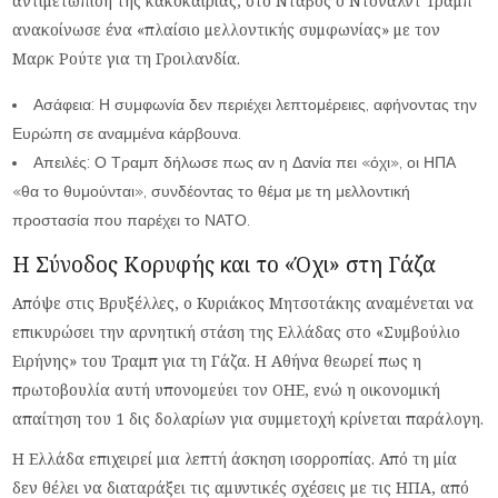
αντιμετώπιση της κακοκαιρίας, στο Νταβός ο Ντόναλντ Τραμπ
ανακοίνωσε ένα «πλαίσιο μελλοντικής συμφωνίας» με τον
Μαρκ Ρούτε για τη Γροιλανδία.
Ασάφεια: Η συμφωνία δεν περιέχει λεπτομέρειες, αφήνοντας την
Ευρώπη σε αναμμένα κάρβουνα.
Απειλές: Ο Τραμπ δήλωσε πως αν η Δανία πει «όχι», οι ΗΠΑ
«θα το θυμούνται», συνδέοντας το θέμα με τη μελλοντική
προστασία που παρέχει το ΝΑΤΟ.
Η Σύνοδος Κορυφής και το «Όχι» στη Γάζα
Απόψε στις Βρυξέλλες, ο Κυριάκος Μητσοτάκης αναμένεται να
επικυρώσει την αρνητική στάση της Ελλάδας στο «Συμβούλιο
Ειρήνης» του Τραμπ για τη Γάζα. Η Αθήνα θεωρεί πως η
πρωτοβουλία αυτή υπονομεύει τον ΟΗΕ, ενώ η οικονομική
απαίτηση του 1 δις δολαρίων για συμμετοχή κρίνεται παράλογη.
Η Ελλάδα επιχειρεί μια λεπτή άσκηση ισορροπίας. Από τη μία
δεν θέλει να διαταράξει τις αμυντικές σχέσεις με τις ΗΠΑ, από