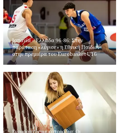
Ισπανία – Ελλάδα 96-86: Στην
παράταση «λύγισε» η Εθνική Παίδων
στην πρεμιέρα του Eurobasket U16
Ενοικιαστές με κατοικίδια: Οι