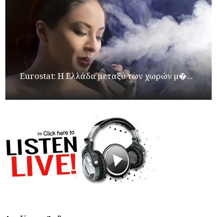
Eurostat: Η Ελλάδα μεταξύ των χωρών μ�...