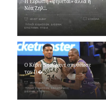
Η Ευρώπη «ψήνεται» αλλά η
Νέα Ζηλ...
06 ΑΥΓ 2026
0 ΣΧΌΛΙΑ
ΤΊΤΛΟΙ ΕΙΔΉΣΕΩΝ
,
ΔΙΕΘΝΉ
,
ΕΠΙΣΤΉΜΗ
,
ΥΓΕΊΑ
Ο Κέβιν Ντουράντ αποθέωσε
τον Γι�...
06 ΑΥΓ 2026
0 ΣΧΌΛΙΑ
ΤΊΤΛΟΙ ΕΙΔΉΣΕΩΝ
,
ΑΘΛΗΤΙΣΜΌΣ
,
ΔΙΕΘΝΉ
,
ΥΓΕΊΑ