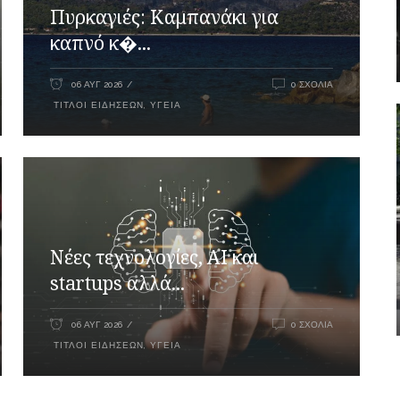
Πυρκαγιές: Καμπανάκι για
καπνό κ�...
06 ΑΥΓ 2026
0 ΣΧΌΛΙΑ
ΤΊΤΛΟΙ ΕΙΔΉΣΕΩΝ
,
ΥΓΕΊΑ
Νέες τεχνολογίες, AI και
startups αλλά...
06 ΑΥΓ 2026
0 ΣΧΌΛΙΑ
ΤΊΤΛΟΙ ΕΙΔΉΣΕΩΝ
,
ΥΓΕΊΑ