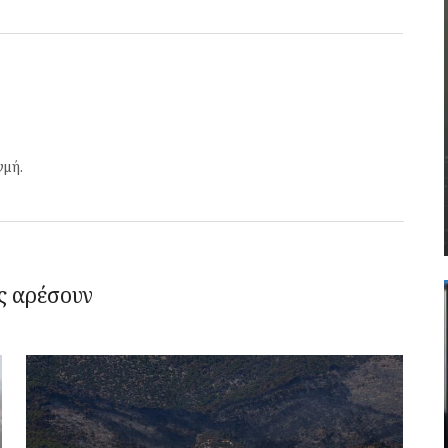
γμή.
ς αρέσουν