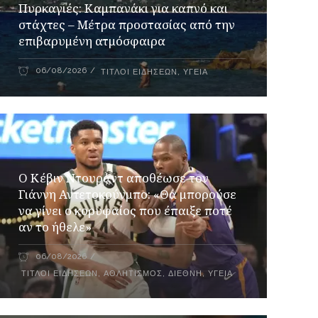
Πυρκαγιές: Καμπανάκι για καπνό και
στάχτες – Μέτρα προστασίας από την
επιβαρυμένη ατμόσφαιρα
06/08/2026
ΤΊΤΛΟΙ ΕΙΔΉΣΕΩΝ
,
ΥΓΕΊΑ
Ο Κέβιν Ντουράντ αποθέωσε τον
Γιάννη Αντετοκούνμπο: «Θα μπορούσε
να γίνει ο κορυφαίος που έπαιξε ποτέ
αν το ήθελε»
06/08/2026
ΤΊΤΛΟΙ ΕΙΔΉΣΕΩΝ
,
ΑΘΛΗΤΙΣΜΌΣ
,
ΔΙΕΘΝΉ
,
ΥΓΕΊΑ