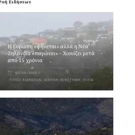
Ροή Ειδήσεων
Η Ευρώπη «ψήνεται» αλλά η Νέα
Ζηλανδία «παγώνει» – Χιονίζει μετά
από 15 χρόνια
06/08/2026
ΤΊΤΛΟΙ ΕΙΔΉΣΕΩΝ
,
ΔΙΕΘΝΉ
,
ΕΠΙΣΤΉΜΗ
,
ΥΓΕΊΑ