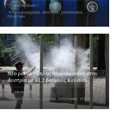
06/08/2026
ΤΊΤΛΟΙ ΕΙΔΉΣΕΩΝ
,
ΑΠΌΨΕΙΣ
,
ΟΙΚΟΝΟΜΊΑ
,
ΠΟΛΙΤΙΚΉ
Νέο ρεκόρ υψηλής θερμοκρασίας στην
Αυστρία με 41,2 βαθμούς Κελσίου
06/08/2026
ΤΊΤΛΟΙ ΕΙΔΉΣΕΩΝ
,
ΔΙΕΘΝΉ
,
ΕΠΙΣΤΉΜΗ
,
ΥΓΕΊΑ