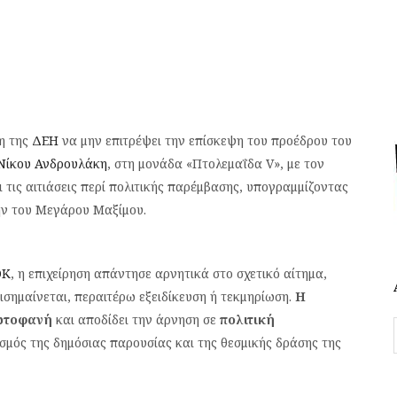
η της
ΔΕΗ
να μην επιτρέψει την επίσκεψη του προέδρου του
Νίκου Ανδρουλάκη
, στη μονάδα «Πτολεμαΐδα V», με τον
ις αιτιάσεις περί πολιτικής παρέμβασης, υπογραμμίζοντας
ολήν του Μεγάρου Μαξίμου.
ΟΚ
, η επιχείρηση απάντησε αρνητικά στο σχετικό αίτημα,
ισημαίνεται, περαιτέρω εξειδίκευση ή τεκμηρίωση.
Η
ρωτοφανή
και αποδίδει την άρνηση σε
πολιτική
ρισμός της δημόσιας παρουσίας και της θεσμικής δράσης της