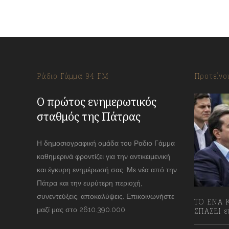
Ράδιο Γάμμα 94 FM
Προτείνο
Ο πρώτος ενημερωτικός
σταθμός της Πάτρας
Η δημοσιογραφική ομάδα του Ραδιο Γάμμα
καθημερινά φροντίζει για την αντικειμενική
και έγκυρη ενημέρωσή σας. Με νέα από την
Πάτρα και την ευρύτερη περιοχή,
συνεντεύξεις, αποκαλύψεις. Επικοινωνήστε
ΤΟ ΕΝΑ Κ
μαζί μας στο 2610.390.000
ΣΠΑΣΕΙ επ