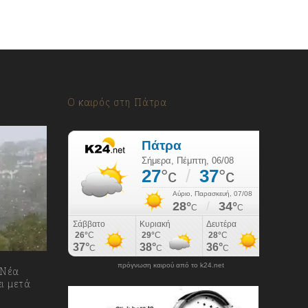
Ο καιρός στη Πάτρα
πρόγνωση καιρού από το k24.net
 Νέα
ει μετά