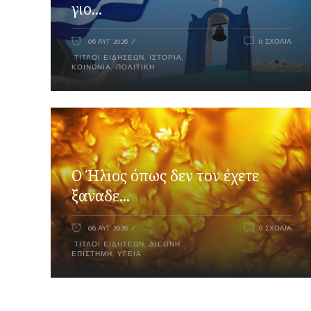
γιο...
06 ΑΥΓ 2026
0 ΣΧΌΛΙΑ
ΤΊΤΛΟΙ ΕΙΔΉΣΕΩΝ
,
ΙΣΤΟΡΊΑ
,
ΚΟΙΝΩΝΊΑ
,
ΠΟΛΙΤΙΚΉ
Ο Ήλιος όπως δεν τον έχετε
ξαναδε...
06 ΑΥΓ 2026
0 ΣΧΌΛΙΑ
ΤΊΤΛΟΙ ΕΙΔΉΣΕΩΝ
,
ΔΙΕΘΝΉ
,
ΕΠΙΣΤΉΜΗ
,
ΥΓΕΊΑ