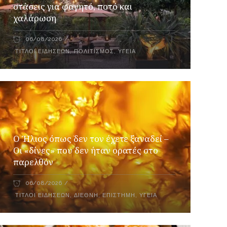
στάσεις για φαγητό, ποτό και
χαλάρωση
06/08/2026
ΤΊΤΛΟΙ ΕΙΔΉΣΕΩΝ
,
ΠΟΛΙΤΙΣΜΌΣ
,
ΥΓΕΊΑ
Ο Ήλιος όπως δεν τον έχετε ξαναδεί –
Οι «δίνες» που δεν ήταν ορατές στο
παρελθόν
06/08/2026
ΤΊΤΛΟΙ ΕΙΔΉΣΕΩΝ
,
ΔΙΕΘΝΉ
,
ΕΠΙΣΤΉΜΗ
,
ΥΓΕΊΑ