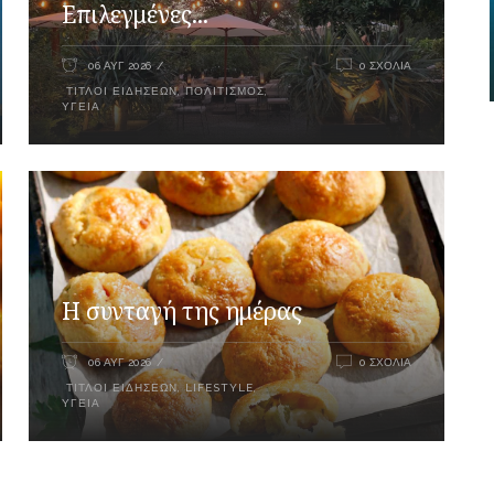
Επιλεγμένες...
06 ΑΥΓ 2026
0 ΣΧΌΛΙΑ
ΤΊΤΛΟΙ ΕΙΔΉΣΕΩΝ
,
ΠΟΛΙΤΙΣΜΌΣ
,
ΥΓΕΊΑ
Η συνταγή της ημέρας
06 ΑΥΓ 2026
0 ΣΧΌΛΙΑ
ΤΊΤΛΟΙ ΕΙΔΉΣΕΩΝ
,
LIFESTYLE
,
ΥΓΕΊΑ