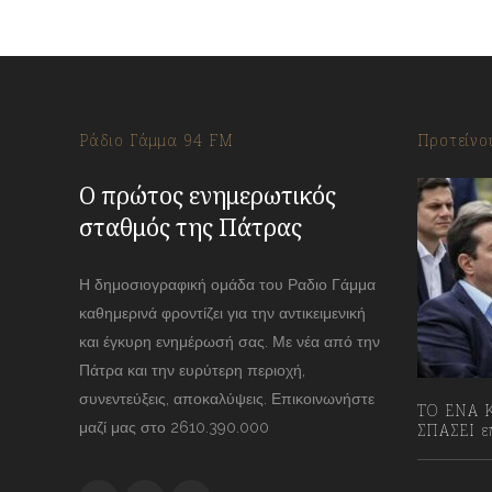
Ράδιο Γάμμα 94 FM
Προτείνο
Ο πρώτος ενημερωτικός
σταθμός της Πάτρας
Η δημοσιογραφική ομάδα του Ραδιο Γάμμα
καθημερινά φροντίζει για την αντικειμενική
και έγκυρη ενημέρωσή σας. Με νέα από την
Πάτρα και την ευρύτερη περιοχή,
συνεντεύξεις, αποκαλύψεις. Επικοινωνήστε
ΤΟ ΕΝΑ Κ
μαζί μας στο 2610.390.000
ΣΠΑΣΕΙ επ
13/07/2