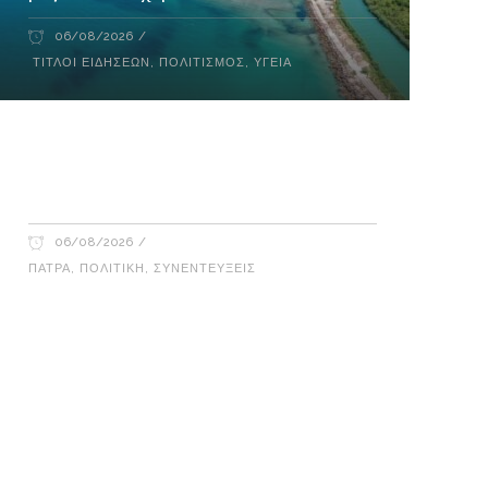
06/08/2026
ΤΊΤΛΟΙ ΕΙΔΉΣΕΩΝ
,
ΠΟΛΙΤΙΣΜΌΣ
,
ΥΓΕΊΑ
Έφη Τσιμάρα – Γιώργος Λακόπουλος
στο Ράδιο Γάμμα 94FM
06/08/2026
ΠΆΤΡΑ
,
ΠΟΛΙΤΙΚΉ
,
ΣΥΝΕΝΤΕΎΞΕΙΣ