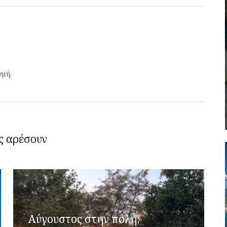
γμή.
ς αρέσουν
Αύγουστος στην πόλη: