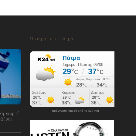
Ο καιρός στη Πάτρα
πρόγνωση καιρού από το k24.net
κή γιορτή
τάζουν