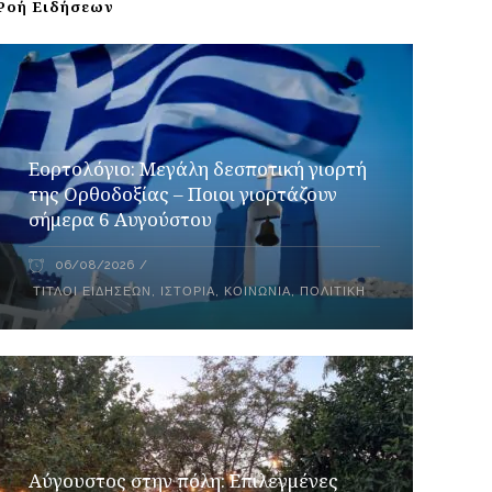
Ροή Ειδήσεων
Εορτολόγιο: Μεγάλη δεσποτική γιορτή
της Ορθοδοξίας – Ποιοι γιορτάζουν
σήμερα 6 Αυγούστου
06/08/2026
ΤΊΤΛΟΙ ΕΙΔΉΣΕΩΝ
,
ΙΣΤΟΡΊΑ
,
ΚΟΙΝΩΝΊΑ
,
ΠΟΛΙΤΙΚΉ
Αύγουστος στην πόλη: Επιλεγμένες