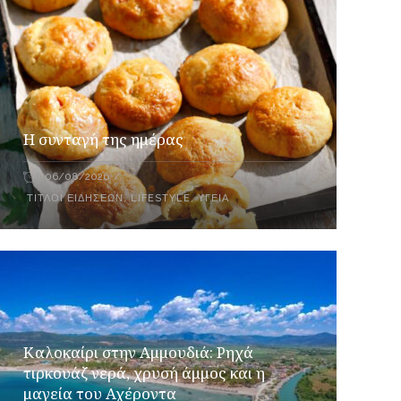
Η συνταγή της ημέρας
06/08/2026
ΤΊΤΛΟΙ ΕΙΔΉΣΕΩΝ
,
LIFESTYLE
,
ΥΓΕΊΑ
Καλοκαίρι στην Αμμουδιά: Ρηχά
τιρκουάζ νερά, χρυσή άμμος και η
μαγεία του Αχέροντα