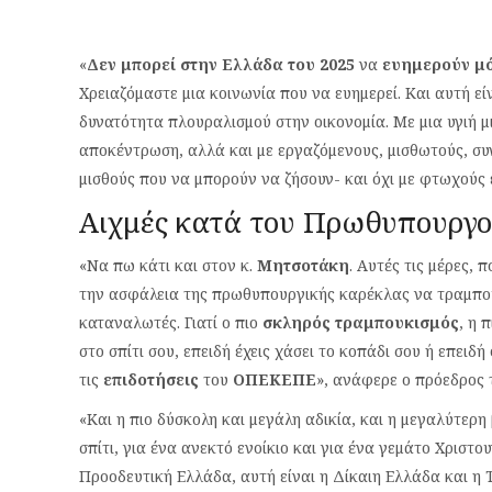
«
Δεν μπορεί στην Ελλάδα του 2025
να
ευημερούν μ
Χρειαζόμαστε μια κοινωνία που να ευημερεί. Και αυτή εί
δυνατότητα πλουραλισμού στην οικονομία. Με μια υγιή μ
αποκέντρωση, αλλά και με εργαζόμενους, μισθωτούς, συ
μισθούς που να μπορούν να ζήσουν- και όχι με φτωχούς
Αιχμές κατά του Πρωθυπουργ
«Να πω κάτι και στον κ.
Μητσοτάκη
. Αυτές τις μέρες, 
την ασφάλεια της πρωθυπουργικής καρέκλας να τραμπουκ
καταναλωτές. Γιατί ο πιο
σκληρός τραμπουκισμός
, η 
στο σπίτι σου, επειδή έχεις χάσει το κοπάδι σου ή επειδή
τις
επιδοτήσεις
του
ΟΠΕΚΕΠΕ
», ανάφερε ο πρόεδρος 
«Και η πιο δύσκολη και μεγάλη αδικία, και η μεγαλύτερη 
σπίτι, για ένα ανεκτό ενοίκιο και για ένα γεμάτο Χριστου
Προοδευτική Ελλάδα, αυτή είναι η Δίκαιη Ελλάδα και η 