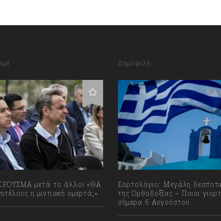
υμε
Δημοφιλή
ΡΟΥΣΜΑ μετά το άλλο! «ΘΑ
Εορτολόγιο: Μεγάλη δεσποτι
ιτέλους η μιντιακή ομερτά;»
της Ορθοδοξίας – Ποιοι γιορ
σήμερα 6 Αυγούστου
023