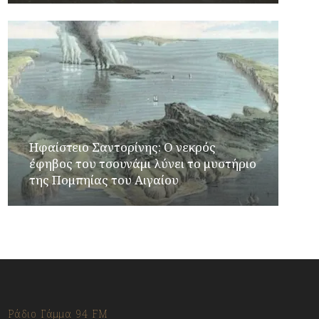
Ηφαίστειο Σαντορίνης: Ο νεκρός
έφηβος του τσουνάμι λύνει το μυστήριο
της Πομπηίας του Αιγαίου
Ράδιο Γάμμα 94 FM