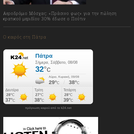
Αεροδρόμιο Μόσχας: «Πράσινο φως» για την πώληση
κρατικού μεριδίου 30% έδωσε ο Πούτιν
08/08/2026
Ο καιρός στη Πάτρα
πρόγνωση καιρού από το k24.net