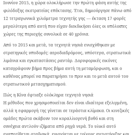
Ιουνίου 2015, η χώρα ολοκλήρωσε την πρώτη φάση αυτής της
φιλόδοξης εκστρατείας επέκτασης. Έτσι, δημιούργησε πάνω από
12 τετραγωνικά χιλιόμετρα τεχνητής γης — έκταση 17 φορές
μεγαλύτερη από αυτή που είχαν διεκδικήσει όλες οι υπόλοιπες
χώρες της περιοχής συνολικά σε 40 χρόνια.
Από το 2015 και μετά, τα τεχνητά νησιά ενισχύθηκαν με
στρατηγικές υποδομές: αεροδιαδρόμους, υπόστεγα, στρατιωτικά
λιμάνια και εγκαταστάσεις ραντάρ. Δορυφορικές εικόνες
καταγράφουν βήμα προς βήμα αυτή τη μεταμόρφωση, και ο
καθένας μπορεί να παρατηρήσει το πριν και το μετά αυτού του
στρατιωτικού μετασχηματισμού.
Πώς η Κίνα έφτιαξε ολόκληρα τεχνητά νησιά
Η μέθοδος που χρησιμοποιείται δεν είναι ιδιαίτερα εξελιγμένη,
αλλά η εφαρμογή της γίνεται σε τεράστια κλίμακα. Οι κινεζικές
ομάδες πρώτα σκάβουν τον κοραλλιογενή βυθό και στη
συνέχεια αντλούν ιζήματα από ρηχά νερά. Το υλικό αυτό
εναποτίθεται σταδιακά, ενισχύεται με τοίχους αντιστήριξης και