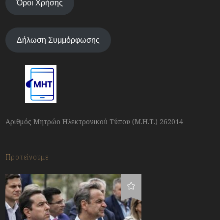
Όροι Χρήσης
Δήλωση Συμμόρφωσης
Αριθμός Μητρώο Ηλεκτρονικού Τύπου (Μ.Η.Τ.) 262014
Προτείνουμε