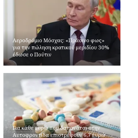
Αεροδρόμιο Μόσχας: «Πράσινο φως»
για την πώληση κρατικού μεριδίου 30%
έδωσε ο Πούτιν
Για κάθε ευρώ που δαπανάται στην
Aυτοφροντίδα επιστρέφουν 6,7 ευρώ