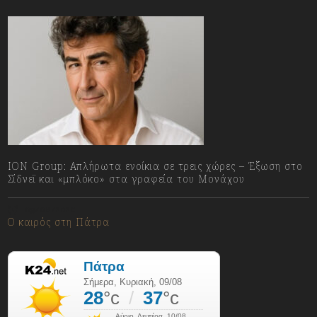
ION Group: Απλήρωτα ενοίκια σε τρεις χώρες – Έξωση στο
Σίδνεϊ και «μπλόκο» στα γραφεία του Μονάχου
09/08/2026
Ο καιρός στη Πάτρα