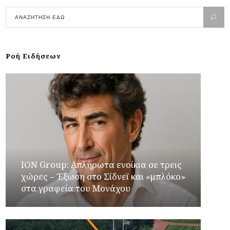
Ροή Ειδήσεων
ION Group: Απλήρωτα ενοίκια σε τρεις
χώρες – Έξωση στο Σίδνεϊ και «μπλόκο»
στα γραφεία του Μονάχου