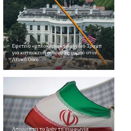
Εφετείο «μπλοκάρει» το σχέδιο Τραμπ
για κατασκευή αίθουσας χορού στον
Λευκό Οίκο
Απορρίπτει το Ιράν τη συμφωνία