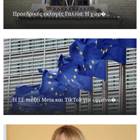
Προεδρικές εκλογές Γαλλία: Η χώρ�...
Η ΕΕ πιέζει Meta και TikTok για «φρένο�...