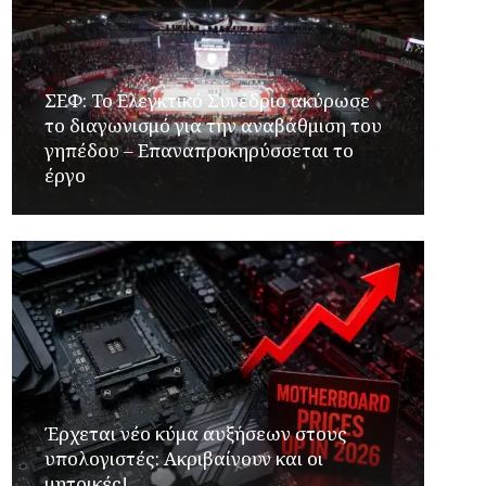
ΣΕΦ: Το Ελεγκτικό Συνέδριο ακύρωσε
το διαγωνισμό για την αναβάθμιση του
γηπέδου – Επαναπροκηρύσσεται το
έργο
Έρχεται νέο κύμα αυξήσεων στους
υπολογιστές: Ακριβαίνουν και οι
μητρικές!