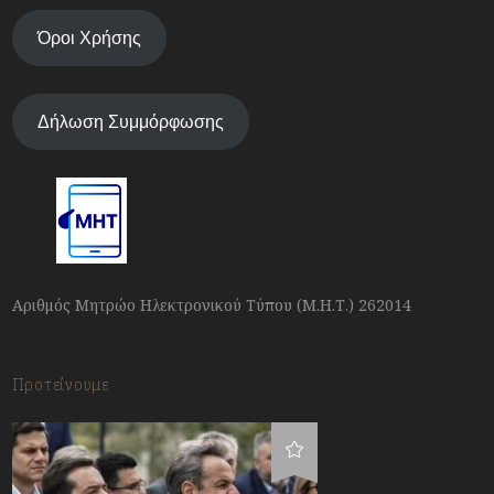
Όροι Χρήσης
Δήλωση Συμμόρφωσης
Αριθμός Μητρώο Ηλεκτρονικού Τύπου (Μ.Η.Τ.) 262014
Προτείνουμε