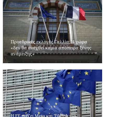
Προεδρικές εκλογές Γαλλία: Η χώρα
«δεν θα ανεχθεί καμιά απόπειρα ξένης
ανάμειξης»
Η ΕΕ πιέζει Meta και TikTok για