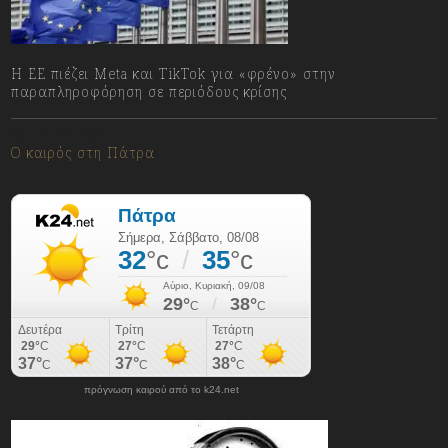
Η ΕΕ πιέζει Meta και TikTok για «φρένο» στην
παραπληροφόρηση σε περιόδους κρίσης
08/08/2026
Ο καιρός στη Πάτρα
πρόγνωση καιρού από το k24.net