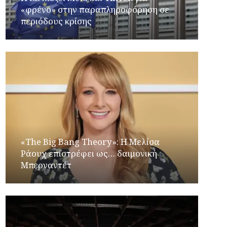
«φρένο» στην παραπληροφόρηση σε
περιόδους κρίσης
«The Big Bang Theory»: Η Μελίσα
Ράουχ επιστρέφει ως… δαιμονική
Μπερναντέτ