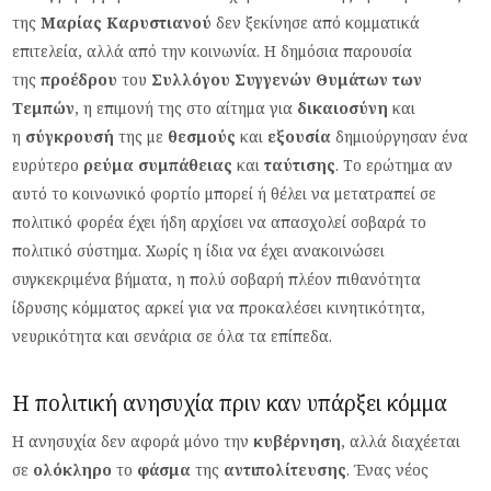
της
Μαρίας
Καρυστιανού
δεν ξεκίνησε από κομματικά
επιτελεία, αλλά από την κοινωνία. Η δημόσια παρουσία
της
προέδρου
του
Συλλόγου Συγγενών
Θυμάτων
των
Τεμπών
, η επιμονή της στο αίτημα για
δικαιοσύνη
και
η
σύγκρουσή
της με
θεσμούς
και
εξουσία
δημιούργησαν ένα
ευρύτερο
ρεύμα
συμπάθειας
και
ταύτισης
. Το ερώτημα αν
αυτό το κοινωνικό φορτίο μπορεί ή θέλει να μετατραπεί σε
πολιτικό φορέα έχει ήδη αρχίσει να απασχολεί σοβαρά το
πολιτικό σύστημα.
Χωρίς η ίδια να έχει ανακοινώσει
συγκεκριμένα βήματα, η πολύ σοβαρή πλέον πιθανότητα
ίδρυσης κόμματος αρκεί για να προκαλέσει κινητικότητα,
νευρικότητα και σενάρια σε όλα τα επίπεδα.
Η πολιτική ανησυχία πριν καν υπάρξει κόμμα
Η ανησυχία δεν αφορά μόνο την
κυβέρνηση
, αλλά διαχέεται
σε
ολόκληρο
το
φάσμα
της
αντιπολίτευσης
. Ένας νέος