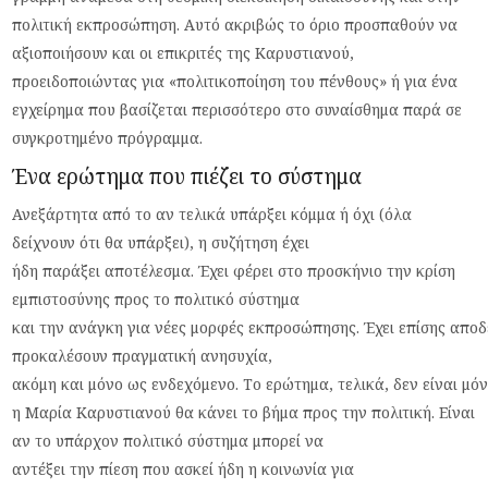
πολιτική εκπροσώπηση.
Αυτό ακριβώς το όριο προσπαθούν να
αξιοποιήσουν και οι επικριτές της
Καρυστιανού
,
προειδοποιώντας για
«
πολιτικοποίηση του πένθους
»
ή για ένα
εγχείρημα που βασίζεται περισσότερο στο συναίσθημα παρά σε
συγκροτημένο πρόγραμμα.
Ένα ερώτημα που πιέζει το σύστημα
Ανεξάρτητα από το αν τελικά υπάρξει κόμμα ή όχι (όλα
δείχνουν ότι θα υπάρξει), η συζήτηση έχει
ήδη
παράξει
αποτέλεσμα. Έχει φέρει στο προσκήνιο την κρίση
εμπιστοσύνης προς το πολιτικό σύστημα
και
την
α
νάγκη
γι
α
νέες
μορφές
εκ
π
ροσώ
π
ησης
.
Έχει
επ
ίσης
απ
οδ
π
ροκ
α
λέσουν
πρα
γμ
α
τική
α
νησυχί
α,
α
κόμη
και
μόνο
ως
ενδεχόμενο
.
Το
ερώτημ
α,
τελικά
,
δεν
είν
αι
μό
η Μα
ρί
α Κα
ρυστι
α
νού
θα
κάνει
το β
ήμ
α π
ρος
την
π
ολιτική
.
Είν
αι
αν το υπ
άρχον
π
ολιτικό
σύστημ
α μπ
ορεί
να
α
ντέξει
την
π
ίεση
π
ου
α
σκεί
ήδη
η
κοινωνί
α
γι
α