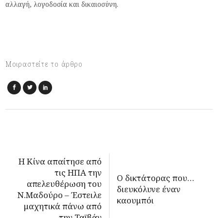
α
λλ
α
γή
,
λογοδοσί
α και
δικ
α
ιοσύνη
.
Μοιραστείτε το άρθρο
Η Κίνα απαίτησε από
τις ΗΠΑ την
O δικτάτορας που…
απελευθέρωση του
διευκόλυνε έναν
Ν.Μαδούρο – Έστειλε
καουμπόι
μαχητικά πάνω από
την Ταϊβάν