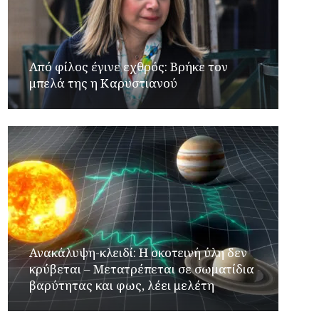
Από φίλος έγινε εχθρός: Βρήκε τον
μπελά της η Καρυστιανού
Ανακάλυψη-κλειδί: Η σκοτεινή ύλη δεν
κρύβεται – Μετατρέπεται σε σωματίδια
βαρύτητας και φως, λέει μελέτη