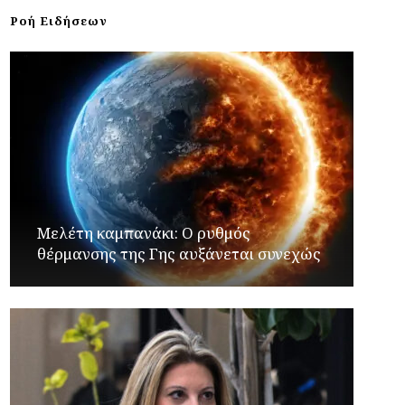
Ροή Ειδήσεων
Μελέτη καμπανάκι: Ο ρυθμός
θέρμανσης της Γης αυξάνεται συνεχώς