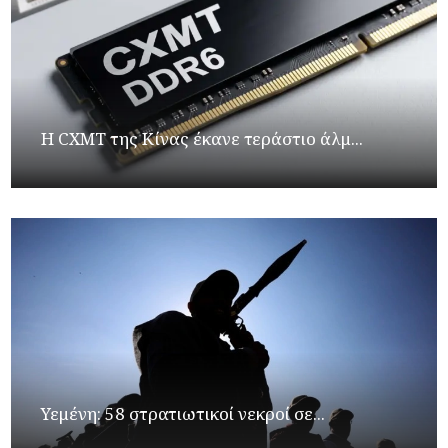
Η CXMT της Κίνας έκανε τεράστιο άλμ...
Υεμένη: 58 στρατιωτικοί νεκροί σε...