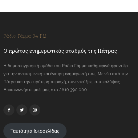
Ράδιο Γάμμα 94 FM
Ο πρώτος ενημερωτικός σταθμός της Πάτρας
Η δημοσιογραφική ομάδα του Ραδιο Γάμμα καθημερινά φροντίζει
για την αντικειμενική και έγκυρη ενημέρωσή σας. Με νέα από την
Πάτρα και την ευρύτερη περιοχή, συνεντεύξεις, αποκαλύψεις.
Επικοινωνήστε μαζί μας στο 2610.390.000
Ταυτότητα Ιστοσελίδας