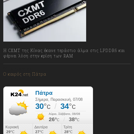
Η CXMT της Κίνας έκανε τεράστιο άλμα στις LPDDR6 και
φέρνει λύση στην κρίση των RAM
07/08/2026
Ο καιρός στη Πάτρα