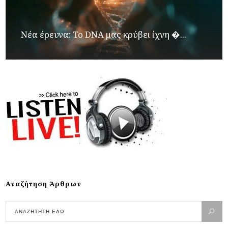
Νέα έρευνα: Το DNA μας κρύβει ίχνη �...
Αναζήτηση Άρθρων