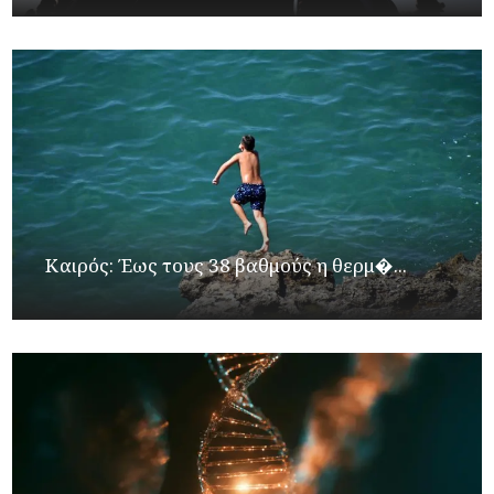
Καιρός: Έως τους 38 βαθμούς η θερμ�...