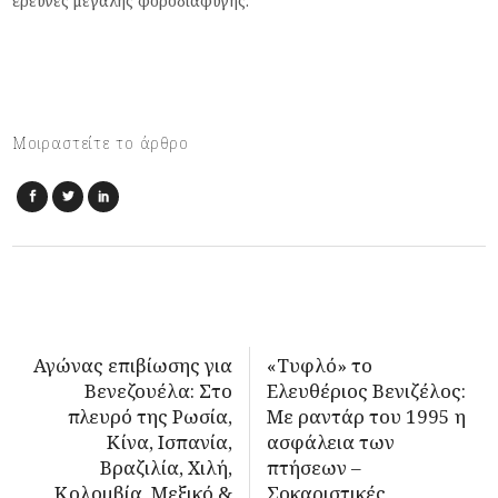
έρευνες μεγάλης φοροδιαφυγής.
Μοιραστείτε το άρθρο
Αγώνας επιβίωσης για
«Τυφλό» το
Βενεζουέλα: Στο
Ελευθέριος Βενιζέλος:
πλευρό της Ρωσία,
Με ραντάρ του 1995 η
Κίνα, Ισπανία,
ασφάλεια των
Βραζιλία, Χιλή,
πτήσεων –
Κολομβία, Μεξικό &
Σοκαριστικές