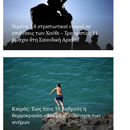
Υεμένη: 58 στρατιωτικοί νεκροί σε
επιθέσεις των Χούθι – Τραυματίες 11
άμαχοι στη Σαουδική Αραβία
Καιρός: Έως τους 38 βαθμούς η
θερμοκρασία – Μικρή εξασθένηση των
ανέμων