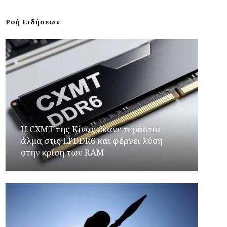
Ροή Ειδήσεων
Η CXMT της Κίνας έκανε τεράστιο
άλμα στις LPDDR6 και φέρνει λύση
στην κρίση των RAM