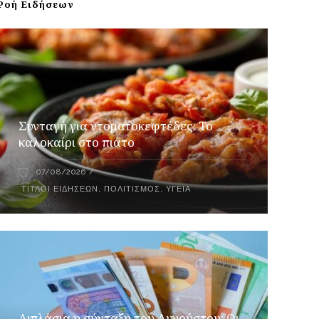
Ροή Ειδήσεων
Συνταγή για ντοματοκεφτέδες: Το
καλοκαίρι στο πιάτο
07/08/2026
ΤΊΤΛΟΙ ΕΙΔΉΣΕΩΝ
,
ΠΟΛΙΤΙΣΜΌΣ
,
ΥΓΕΊΑ
Διπλάσια η σύνταξη του Αυγούστου: Οι