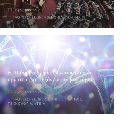
07/08/2026
ΤΊΤΛΟΙ ΕΙΔΉΣΕΩΝ
,
ΚΟΙΝΩΝΊΑ
,
ΠΟΛΙΤΙΚΉ
H AI δημιούργησε 16 νέους ιούς σε
εργαστήριο – Εξόντωσαν βακτήρια
07/08/2026
ΤΊΤΛΟΙ ΕΙΔΉΣΕΩΝ
,
ΔΙΕΘΝΉ
,
ΕΠΙΣΤΉΜΗ
,
ΤΕΧΝΟΛΟΓΊΑ
,
ΥΓΕΊΑ