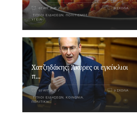
07 ΑΥΓ 2026
0 ΣΧΌΛΙΑ
ΤΊΤΛΟΙ ΕΙΔΉΣΕΩΝ
,
ΠΟΛΙΤΙΣΜΌΣ
,
ΥΓΕΊΑ
Xατζηδάκης: Άκυρες οι εγκύκλιοι
π...
07 ΑΥΓ 2026
0 ΣΧΌΛΙΑ
ΤΊΤΛΟΙ ΕΙΔΉΣΕΩΝ
,
ΚΟΙΝΩΝΊΑ
,
ΠΟΛΙΤΙΚΉ