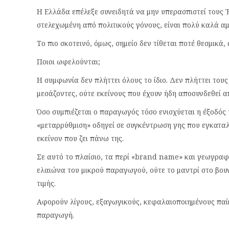
Η Ελλάδα επέλεξε συνειδητά να μην υπερασπιστεί τους Έ
στελεχωμένη από πολιτικούς γόνους, είναι πολύ καλά αμ
Το πιο σκοτεινό, όμως, σημείο δεν τίθεται ποτέ θεσμικά,
Ποιοι ωφελούνται;
Η συμφωνία δεν πλήττει όλους το ίδιο. Δεν πλήττει τους
μεσάζοντες, ούτε εκείνους που έχουν ήδη αποσυνδεθεί α
Όσο συμπιέζεται ο παραγωγός τόσο ενισχύεται η έξοδός τ
«μεταρρύθμιση» οδηγεί σε συγκέντρωση γης που εγκαταλε
εκείνον που ζει πάνω της.
Σε αυτό το πλαίσιο, τα περί «brand name» και γεωγραφ
ελαιώνα του μικρού παραγωγού, ούτε το μαντρί στο βουν
τιμής.
Αφορούν λίγους, εξαγωγικούς, κεφαλαιοποιημένους παίκτ
παραγωγή.