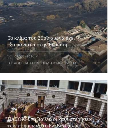
Το κλίμα του 20ού αιώνα έχει
εξαφανιστεί στην Ευρώπη
07/08/2026
ΤΊΤΛΟΙ ΕΙΔΉΣΕΩΝ
,
ΠΟΛΙΤΙΣΜΌΣ
,
ΥΓΕΊΑ
ΠΑΣΟΚ: Στη Βουλή οι καθυστερήσεις
των πτήσεων στο Ελ. Βενιζέλος