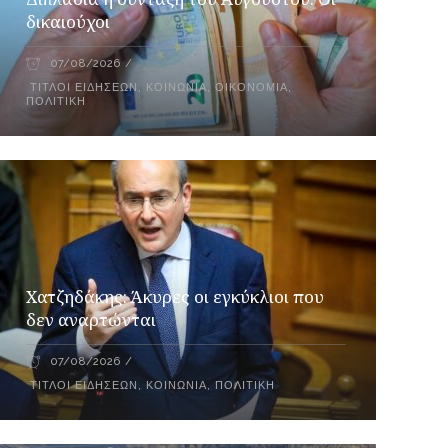
δικαιούχοι
07/08/2026
ΤΊΤΛΟΙ ΕΙΔΉΣΕΩΝ
,
ΚΟΙΝΩΝΊΑ
,
ΟΙΚΟΝΟΜΊΑ
,
ΠΟΛΙΤΙΚΉ
Xατζηδάκης: Άκυρες οι εγκύκλιοι που
δεν αναρτώνται
07/08/2026
ΤΊΤΛΟΙ ΕΙΔΉΣΕΩΝ
,
ΚΟΙΝΩΝΊΑ
,
ΠΟΛΙΤΙΚΉ