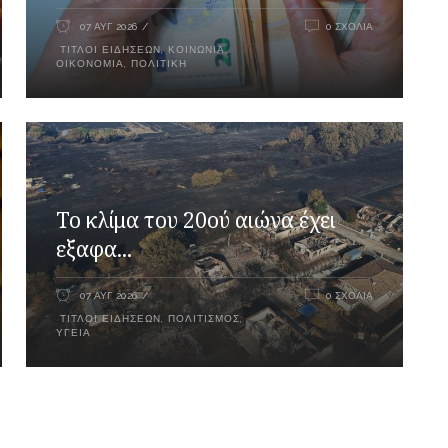
07 ΑΥΓ 2026
0 ΣΧΌΛΙΑ
ΤΊΤΛΟΙ ΕΙΔΉΣΕΩΝ
,
ΚΟΙΝΩΝΊΑ
,
ΟΙΚΟΝΟΜΊΑ
,
ΠΟΛΙΤΙΚΉ
Το κλίμα του 20ού αιώνα έχει
εξαφα...
07 ΑΥΓ 2026
0 ΣΧΌΛΙΑ
ΤΊΤΛΟΙ ΕΙΔΉΣΕΩΝ
,
ΠΟΛΙΤΙΣΜΌΣ
,
ΥΓΕΊΑ