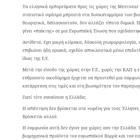
Τα ελληνικά εμπορεύματα προς τις χώρες της Mercosur 
στατιστικό σφάλμα μπροστά στα δισεκατομμύρια των βι
θεωρητικά, διπλασιαστούν, δεν αλλάζει τίποτα δομικά. Η
γίνει «παίκτης» σε μια Ευρωπαϊκή Ένωση που σχεδιάστηκ
Αντίθετα, έχει μικρή κλίμακα, δύσκολη γεωμορφολογία,
επιβιώνει ήδη οριακά, σχεδόν αποκλειστικά μέσω επιδοτή
ίδιας της Ε.Ε.
Μετά την είσοδο της χώρας στην Ε.Ε., χωρίς την ΚΑΠ η ε
εύθραυστο οικοδόμημα έρχεται να προστεθεί μια συμφωνί
κατάρρευση στις τιμές και στη βιωσιμότητα του παραγω
Γιατί τότε συναίνεσε η Ελλάδα;
Η απάντηση δεν βρίσκεται στα «οφέλη για τους Έλληνες 
Βρίσκεται αλλού.
Η συμφωνία αυτή δεν έγινε για χώρες σαν την Ελλάδα. Έ
βιομηχανικά προϊόντα του ευρωπαϊκού Βορρά και του ιτ