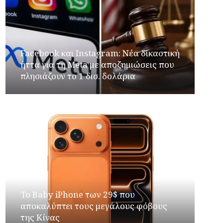
Facebook και Instagram: Νέα δικαστική
ήττα για τη Meta με αποζημιώσεις που
πλησιάζουν το 1 δισ. δολάρια
Το Baby iPhone των 29$ που
αποκαλύπτει τους μεγάλους φόβους
της Κίνας