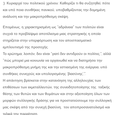
Κυριαρχεί του πολιτικού χρόνου: Καθορίζει τι θα συζητηθεί, πότε
και υπό ποια συνθήκες πανικού, υποβαθμίζοντας την δομημένη
ανάλυση και την μακροπρόθεσμη σκέψη.
Επομένως, η χαρακτηρισμένη ως “αδράνεια” των πολιτών είναι
συχνά το προβλέψιμο αποτέλεσμα μιας στρατηγικής η οποία
στηρίζεται στην υπερφόρτωση και τον αποσπασματικό
εμπλουτισμό της προσοχής.
Το ερώτημα, λοιπόν, δεν είναι “γιατί δεν αντιδρούν οι πολίτες;“, αλλά
“πώς μπορεί μια κοινωνία να οργανωθεί και να διατηρήσει την
μακροπρόθεσμη μνήμη της και την εστιασμένη της ενέργεια, υπό
συνθήκες συνεχούς και υπολογισμένης ‘βιασύνης’;”.
Η απάντηση βρίσκεται στην κατανόηση της αλληλουχίας των
επιθέσεων των εκμεταλλευτών, της συνειδητοποίησης της ταξικής
θέσης των θυτών και των θυμάτων και στην αξιοποίηση όλων των
μορφών συλλογικής δράσης για να προστατεύσουμε την συλλογική
μας σκέψη από την συνεχή βιασύνη, τον αποπροσανατολισμό και
τελικά την παραίτηση.