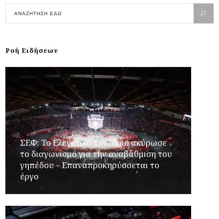
Ροή Ειδήσεων
ΣΕΦ: Το Ελεγκτικό Συνέδριο ακύρωσε
το διαγωνισμό για την αναβάθμιση του
γηπέδου – Επαναπροκηρύσσεται το
έργο