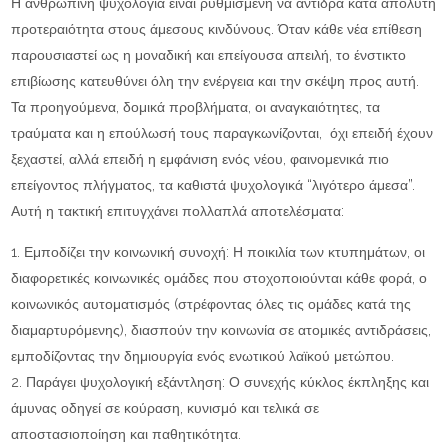
Η ανθρώπινη ψυχολογία είναι ρυθμισμένη να αντιδρά κατά απόλυτη
προτεραιότητα στους άμεσους κινδύνους. Όταν κάθε νέα επίθεση
παρουσιαστεί ως η μοναδική και επείγουσα απειλή, το ένστικτο
επιβίωσης κατευθύνει όλη την ενέργεια και την σκέψη προς αυτή.
Τα προηγούμενα, δομικά προβλήματα, οι αναγκαιότητες, τα
τραύματα και η επούλωσή τους παραγκωνίζονται, όχι επειδή έχουν
ξεχαστεί, αλλά επειδή η εμφάνιση ενός νέου, φαινομενικά πιο
επείγοντος πλήγματος, τα καθιστά ψυχολογικά “λιγότερο άμεσα”.
Αυτή η τακτική επιτυγχάνει πολλαπλά αποτελέσματα:
Εμποδίζει την κοινωνική συνοχή: Η ποικιλία των κτυπημάτων, οι
διαφορετικές κοινωνικές ομάδες που στοχοποιούνται κάθε φορά, ο
κοινωνικός αυτοματισμός (στρέφοντας όλες τις ομάδες κατά της
διαμαρτυρόμενης), διασπούν την κοινωνία σε ατομικές αντιδράσεις,
εμποδίζοντας την δημιουργία ενός ενωτικού λαϊκού μετώπου.
Παράγει ψυχολογική εξάντληση: Ο συνεχής κύκλος έκπληξης και
άμυνας οδηγεί σε κούραση, κυνισμό και τελικά σε
αποστασιοποίηση και παθητικότητα.