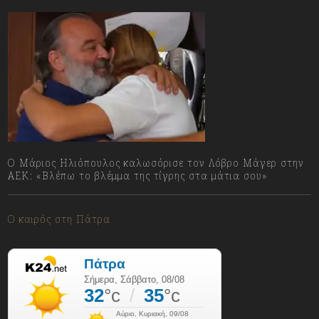
Ο Μάριος Ηλιόπουλος καλωσόρισε τον Λόβρο Μάγερ στην
ΑΕΚ: «Βλέπω το βλέμμα της τίγρης στα μάτια σου»
08/08/2026
Ο καιρός στη Πάτρα