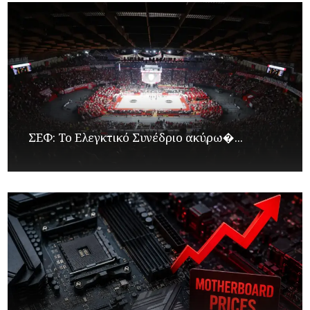
ΣΕΦ: Το Ελεγκτικό Συνέδριο ακύρω�...