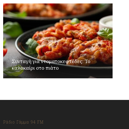
Συνταγή για ντοματοκεφτέδες: Το
καλοκαίρι στο πιάτο
Ράδιο Γάμμα 94 FM