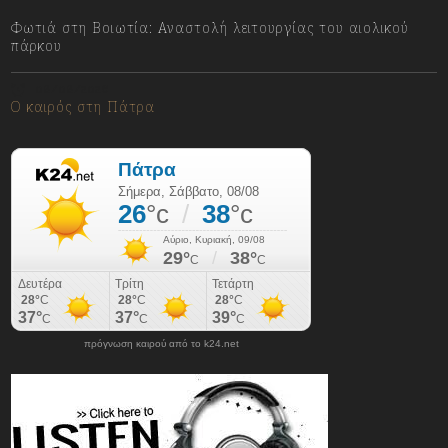
Φωτιά στη Βοιωτία: Αναστολή λειτουργίας του αιολικού
πάρκου
08/08/2026
Ο καιρός στη Πάτρα
πρόγνωση καιρού από το k24.net