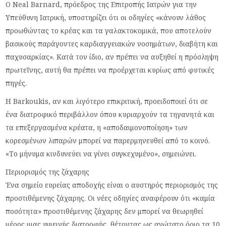
Ο Neal Barnard, πρόεδρος της Επιτροπής Ιατρών για την
Υπεύθυνη Ιατρική, υποστηρίζει ότι οι οδηγίες «κάνουν λάθος
προωθώντας το κρέας και τα γαλακτοκομικά, που αποτελούν
βασικούς παράγοντες καρδιαγγειακών νοσημάτων, διαβήτη και
παχυσαρκίας». Κατά τον ίδιο, αν πρέπει να αυξηθεί η πρόσληψη
πρωτεΐνης, αυτή θα πρέπει να προέρχεται κυρίως από φυτικές
πηγές.
Η Barkoukis, αν και λιγότερο επικριτική, προειδοποιεί ότι σε
ένα διατροφικό περιβάλλον όπου κυριαρχούν τα τηγανητά και
τα επεξεργασμένα κρέατα, η «αποδαιμονοποίηση» των
κορεσμένων λιπαρών μπορεί να παρερμηνευθεί από το κοινό.
«Το μήνυμα κινδυνεύει να γίνει συγκεχυμένο», σημειώνει.
Περιορισμός της ζάχαρης
Ένα σημείο ευρείας αποδοχής είναι ο αυστηρός περιορισμός της
προστιθέμενης ζάχαρης. Οι νέες οδηγίες αναφέρουν ότι «καμία
ποσότητα» προστιθέμενης ζάχαρης δεν μπορεί να θεωρηθεί
μέρος μιας υγιεινής διατροφής, θέτοντας ως ανώτατο όριο τα 10