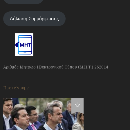
Δήλωση Συμμόρφωσης
Αριθμός Μητρώο Ηλεκτρονικού Τύπου (Μ.Η.Τ.) 262014
Προτείνουμε