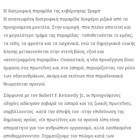
Η διατροφική πυραμίδα της κυβέρνησης Τραμπ
Η ανανεωμένη διατροφική πυραμίδα διαφέρει ριζικά από τα
προηγούμενα μοντέλα. Στην κορυφή -που πλέον αποτελεί και
το μεγαλύτερο τμήμα της πυραμίδας -τοποθετούνται το κρέας,
τα λίπη, τα φρούτα και τα λαχανικά, ενώ τα δημητριακά ολικής
άλεσης μετακινούνται στην στενή βάση, εξού και
«ανεστραμμένη πυραμίδα». Ουσιαστικά, η νέα προσέγγιση δίνει
έμφαση στις πρωτεΐνες και στα λιπαρά, περιορίζοντας τον ρόλο
των υδατανθράκων, ακόμη και εκείνων που παραδοσιακά
θεωρούνται υγιεινοί.
Σύμφωνα με τον Robert F. Kennedy Jr., οι προηγούμενες
οδηγίες αδίκησαν σοβαρά τα λιπαρά και τις ζωικές πρωτεΐνες,
συμβάλλοντας -κατά την άποψή του -στην επιδείνωση της
δημόσιας υγείας. «Οι πρωτεΐνες και τα υγιεινά λίπη είναι
απαραίτητα για τον ανθρώπινο οργανισμό, αλλά λανθασμένα
αποθαρρύνονταν. Τερματίζουμε τον πόλεμο κατά των