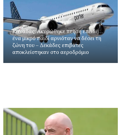
Καναδάς: Ακυρώθηκε πτήση επειδή…
ένα μικρό παιδί αρνιόταν να δέσει τη
ζώνη του – Δεκάδες επιβάτες
αποκλείστηκαν στο αεροδρόμιο
Γιώργος Καρβουνιάρης – Κατερίνα Σολωμού
στο Ράδιο Γάμμα 94FM