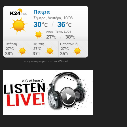
πρόγνωση καιρού από το k24.net