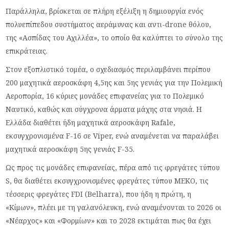
Παράλληλα, βρίσκεται σε πλήρη εξέλιξη η δημιουργία ενός
πολυεπίπεδου συστήματος αεράμυνας και αντι-drone θόλου,
της «Ασπίδας του Αχιλλέα», το οποίο θα καλύπτει το σύνολο της
επικράτειας.
Στον εξοπλιστικό τομέα, ο σχεδιασμός περιλαμβάνει περίπου
200 μαχητικά αεροσκάφη 4,5ης και 5ης γενιάς για την Πολεμική
Αεροπορία, 16 κύριες μονάδες επιφανείας για το Πολεμικό
Ναυτικό, καθώς και σύγχρονα άρματα μάχης στα νησιά. Η
Ελλάδα διαθέτει ήδη μαχητικά αεροσκάφη Rafale,
εκσυγχρονισμένα F-16 σε Viper, ενώ αναμένεται να παραλάβει
μαχητικά αεροσκάφη 5ης γενιάς F-35.
Ως προς τις μονάδες επιφανείας, πέρα από τις φρεγάτες τύπου
S, θα διαθέτει εκσυγχρονισμένες φρεγάτες τύπου ΜΕΚΟ, τις
τέσσερις φρεγάτες FDI (Belharra), που ήδη η πρώτη, η
«Κίμων», πλέει με τη γαλανόλευκη, ενώ αναμένονται το 2026 οι
«Νέαρχος» και «Φορμίων» και το 2028 εκτιμάται πως θα έχει