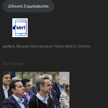
Δήλωση Συμμόρφωσης
Αριθμός Μητρώο Ηλεκτρονικού Τύπου (Μ.Η.Τ.) 262014
Προτείνουμε