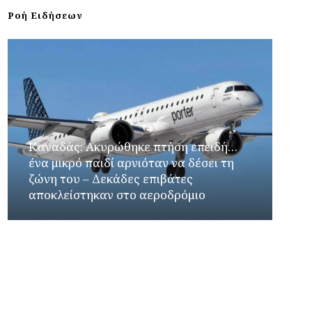
Ροή Ειδήσεων
Καναδάς: Ακυρώθηκε πτήση επειδή…
ένα μικρό παιδί αρνιόταν να δέσει τη
ζώνη του – Δεκάδες επιβάτες
αποκλείστηκαν στο αεροδρόμιο
Γιώργος Καρβουνιάρης – Κατερίνα Σολωμού
στο Ράδιο Γάμμα 94FM