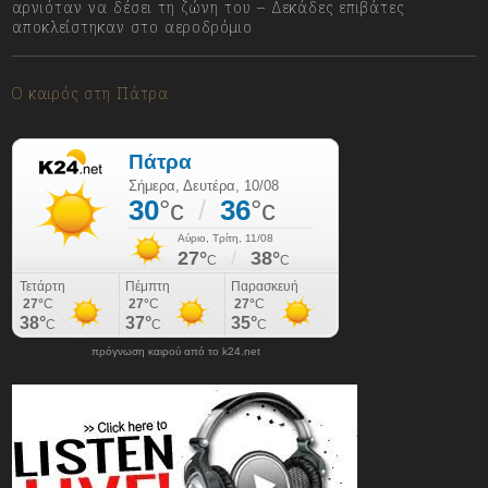
αρνιόταν να δέσει τη ζώνη του – Δεκάδες επιβάτες
αποκλείστηκαν στο αεροδρόμιο
10/08/2026
Ο καιρός στη Πάτρα
πρόγνωση καιρού από το k24.net