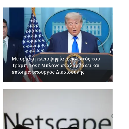
Με οριακή πλειοψηφία ο εκλεκτός του
Τραμπ, Τοντ Μπλανς αναλαμβάνει και
επίσημα υπουργός Δικαιοσύνης