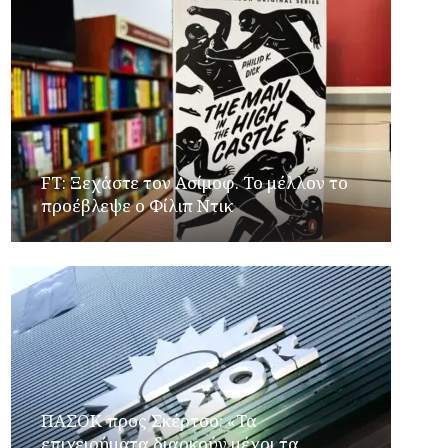
FT: Ξεχάστε τον Ασίμοφ. Το μέλλον το
προέβλεψε ο Φίλιπ Ντικ
ΠΑΣΟΚ προς Σκέρτσο: «Τα
επιχειρήματα διαρκούν μέχρι τα