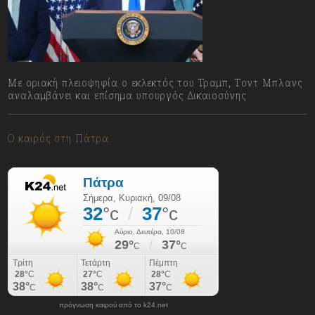
Με οριακή πλειοψηφία ο εκλεκτός του Τραμπ, Τοντ Μπλανς
αναλαμβάνει και επίσημα υπουργός Δικαιοσύνης
09/08/2026
Ο καιρός στη Πάτρα
πρόγνωση καιρού από το k24.net