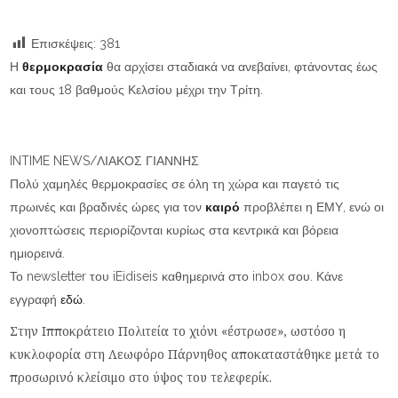
Επισκέψεις:
381
Η
θερμοκρασία
θα αρχίσει σταδιακά να ανεβαίνει, φτάνοντας έως
και τους 18 βαθμούς Κελσίου μέχρι την Τρίτη.
INTIME NEWS/ΛΙΑΚΟΣ ΓΙΑΝΝΗΣ
Πολύ χαμηλές θερμοκρασίες σε όλη τη χώρα και παγετό τις
πρωινές και βραδινές ώρες για τον
καιρό
προβλέπει η ΕΜΥ, ενώ οι
χιονοπτώσεις περιορίζονται κυρίως στα κεντρικά και βόρεια
ημιορεινά.
Το newsletter του iEidiseis καθημερινά στο inbox σου. Κάνε
εγγραφή
εδώ
.
Στην Ιπποκράτειο Πολιτεία το χιόνι «έστρωσε», ωστόσο η
κυκλοφορία στη Λεωφόρο Πάρνηθος αποκαταστάθηκε μετά το
προσωρινό κλείσιμο στο ύψος του τελεφερίκ.