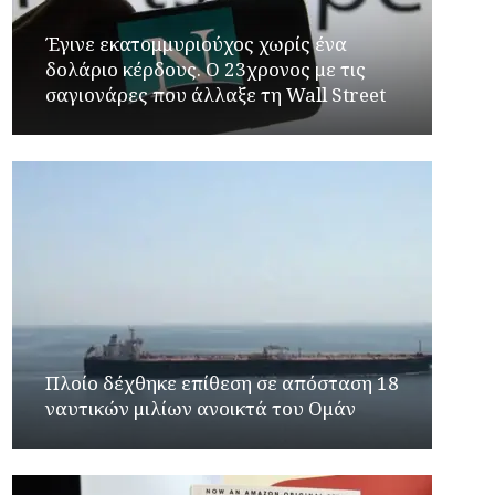
Έγινε εκατομμυριούχος χωρίς ένα
δολάριο κέρδους. Ο 23χρονος με τις
σαγιονάρες που άλλαξε τη Wall Street
Πλοίο δέχθηκε επίθεση σε απόσταση 18
ναυτικών μιλίων ανοικτά του Ομάν