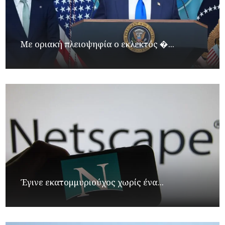
Με οριακή πλειοψηφία ο εκλεκτός �...
Έγινε εκατομμυριούχος χωρίς ένα...