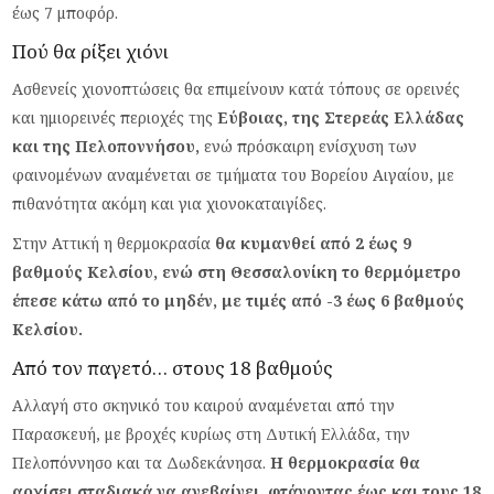
έως 7 μποφόρ.
Πού θα ρίξει χιόνι
Ασθενείς χιονοπτώσεις θα επιμείνουν κατά τόπους σε ορεινές
και ημιορεινές περιοχές της
Εύβοιας, της Στερεάς Ελλάδας
και της Πελοποννήσου,
ενώ πρόσκαιρη ενίσχυση των
φαινομένων αναμένεται σε τμήματα του Βορείου Αιγαίου, με
πιθανότητα ακόμη και για χιονοκαταιγίδες.
Στην Αττική η θερμοκρασία
θα κυμανθεί από 2 έως 9
βαθμούς Κελσίου, ενώ στη Θεσσαλονίκη το θερμόμετρο
έπεσε κάτω από το μηδέν, με τιμές από -3 έως 6 βαθμούς
Κελσίου.
Από τον παγετό… στους 18 βαθμούς
Αλλαγή στο σκηνικό του καιρού αναμένεται από την
Παρασκευή, με βροχές κυρίως στη Δυτική Ελλάδα, την
Πελοπόννησο και τα Δωδεκάνησα.
Η θερμοκρασία θα
αρχίσει σταδιακά να ανεβαίνει, φτάνοντας έως και τους 18