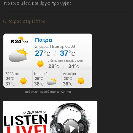
εναέρια μέσα και έργα πρόληψης
06/08/2026
Ο καιρός στη Πάτρα
πρόγνωση καιρού από το k24.net