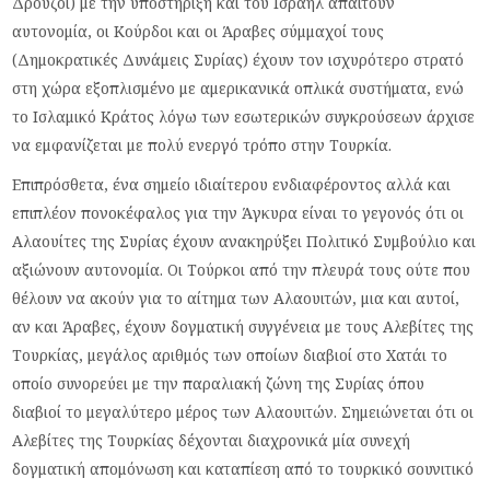
Δρούζοι) με την υποστήριξη και του Ισραήλ απαιτούν
αυτονομία, οι Κούρδοι και οι Άραβες σύμμαχοί τους
(Δημοκρατικές Δυνάμεις Συρίας) έχουν τον ισχυρότερο στρατό
στη χώρα εξοπλισμένο με αμερικανικά οπλικά συστήματα, ενώ
το Ισλαμικό Κράτος λόγω των εσωτερικών συγκρούσεων άρχισε
να εμφανίζεται με πολύ ενεργό τρόπο στην Τουρκία.
Επιπρόσθετα, ένα σημείο ιδιαίτερου ενδιαφέροντος αλλά και
επιπλέον πονοκέφαλος για την Άγκυρα είναι το γεγονός ότι οι
Αλαουίτες της Συρίας έχουν ανακηρύξει Πολιτικό Συμβούλιο και
αξιώνουν αυτονομία. Οι Τούρκοι από την πλευρά τους ούτε που
θέλουν να ακούν για το αίτημα των Αλαουιτών, μια και αυτοί,
αν και Άραβες, έχουν δογματική συγγένεια με τους Αλεβίτες της
Τουρκίας, μεγάλος αριθμός των οποίων διαβιοί στο Χατάι το
οποίο συνορεύει με την παραλιακή ζώνη της Συρίας όπου
διαβιοί το μεγαλύτερο μέρος των Αλαουιτών. Σημειώνεται ότι οι
Αλεβίτες της Τουρκίας δέχονται διαχρονικά μία συνεχή
δογματική απομόνωση και καταπίεση από το τουρκικό σουνιτικό