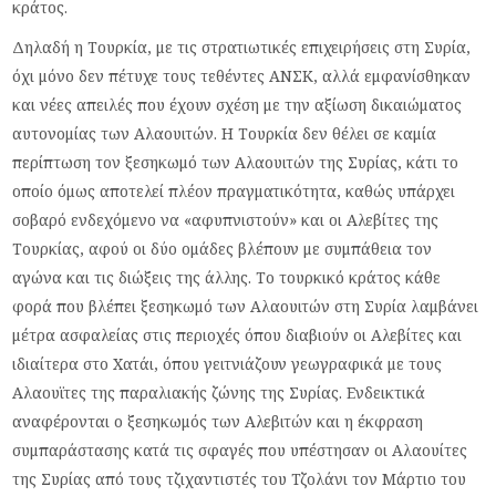
κράτος.
Δηλαδή η Τουρκία, με τις στρατιωτικές επιχειρήσεις στη Συρία,
όχι μόνο δεν πέτυχε τους τεθέντες ΑΝΣΚ, αλλά εμφανίσθηκαν
και νέες απειλές που έχουν σχέση με την αξίωση δικαιώματος
αυτονομίας των Αλαουιτών. Η Τουρκία δεν θέλει σε καμία
περίπτωση τον ξεσηκωμό των Αλαουιτών της Συρίας, κάτι το
οποίο όμως αποτελεί πλέον πραγματικότητα, καθώς υπάρχει
σοβαρό ενδεχόμενο να «αφυπνιστούν» και οι Αλεβίτες της
Τουρκίας, αφού οι δύο ομάδες βλέπουν με συμπάθεια τον
αγώνα και τις διώξεις της άλλης. Το τουρκικό κράτος κάθε
φορά που βλέπει ξεσηκωμό των Αλαουιτών στη Συρία λαμβάνει
μέτρα ασφαλείας στις περιοχές όπου διαβιούν οι Αλεβίτες και
ιδιαίτερα στο Χατάι, όπου γειτνιάζουν γεωγραφικά με τους
Αλαουϊτες της παραλιακής ζώνης της Συρίας. Ενδεικτικά
αναφέρονται ο ξεσηκωμός των Αλεβιτών και η έκφραση
συμπαράστασης κατά τις σφαγές που υπέστησαν οι Αλαουίτες
της Συρίας από τους τζιχαντιστές του Τζολάνι τον Μάρτιο του