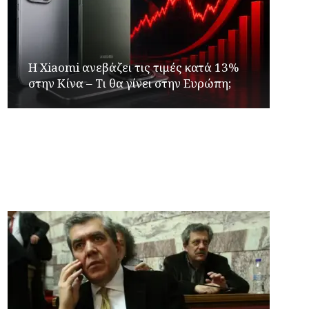
Η Xiaomi ανεβάζει τις τιμές κατά 13%
στην Κίνα – Τι θα γίνει στην Ευρώπη;
Γιώργος Καρβουνιάρης – Γρηγόρης
Αλεξόπουλος στο Ράδιο Γάμμα 94FM