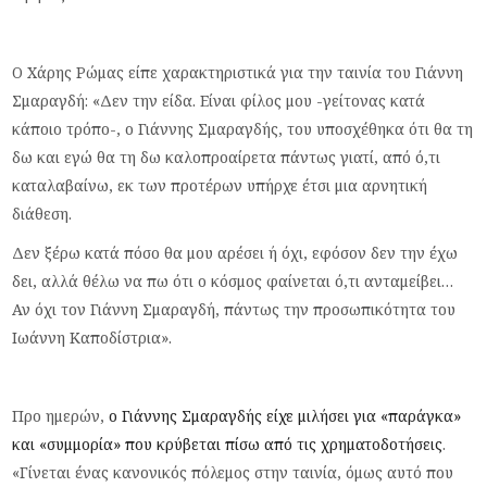
Ο Χάρης Ρώμας είπε χαρακτηριστικά για την ταινία του Γιάννη
Σμαραγδή: «Δεν την είδα. Είναι φίλος μου -γείτονας κατά
κάποιο τρόπο-, ο Γιάννης Σμαραγδής, του υποσχέθηκα ότι θα τη
δω και εγώ θα τη δω καλοπροαίρετα πάντως γιατί, από ό,τι
καταλαβαίνω, εκ των προτέρων υπήρχε έτσι μια αρνητική
διάθεση.
Δεν ξέρω κατά πόσο θα μου αρέσει ή όχι, εφόσον δεν την έχω
δει, αλλά θέλω να πω ότι ο κόσμος φαίνεται ό,τι ανταμείβει…
Αν όχι τον Γιάννη Σμαραγδή, πάντως την προσωπικότητα του
Ιωάννη Καποδίστρια».
Προ ημερών,
ο Γιάννης Σμαραγδής είχε μιλήσει για «παράγκα»
και «συμμορία» που κρύβεται πίσω από τις χρηματοδοτήσεις
.
«Γίνεται ένας κανονικός πόλεμος στην ταινία, όμως αυτό που