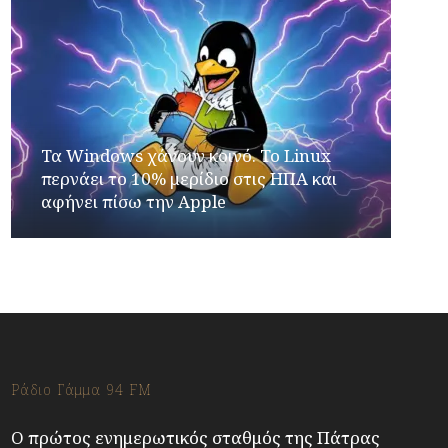
Τα Windows χάνουν κοινό. Το Linux
περνάει το 10% μερίδιο στις ΗΠΑ και
αφήνει πίσω την Apple
Ράδιο Γάμμα 94 FM
Ο πρώτος ενημερωτικός σταθμός της Πάτρας