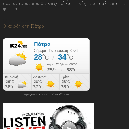
αεροσκάφους που θα επιχειρεί και τη νύχτα στα μέτωπα της
φωτιάς
07/08/2026
Ο καιρός στη Πάτρα
πρόγνωση καιρού από το k24.net