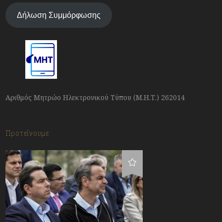
Δήλωση Συμμόρφωσης
Αριθμός Μητρώο Ηλεκτρονικού Τύπου (Μ.Η.Τ.) 262014
Προτείνουμε