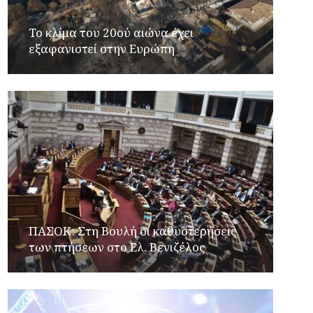
Το κλίμα του 20ού αιώνα έχει
εξαφανιστεί στην Ευρώπη
ΠΑΣΟΚ: Στη Βουλή οι καθυστερήσεις
των πτήσεων στο Ελ. Βενιζέλος