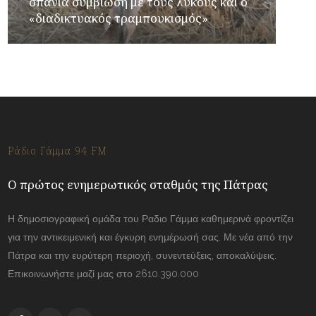
σπάνια συμβίωση με τους λύκους και ο
«διαδικτυακός τραμπουκισμός»
Ράδιο Γάμμα 94 FM
Ο πρώτος ενημερωτικός σταθμός της Πάτρας
Η δημοσιογραφική ομάδα του Ραδιο Γάμμα καθημερινά φροντίζει
για την αντικειμενική και έγκυρη ενημέρωσή σας. Με νέα από την
Πάτρα και την ευρύτερη περιοχή, συνεντεύξεις, αποκαλύψεις.
Επικοινωνήστε μαζί μας στο 2610.390.000