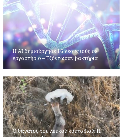
H AI δημιούργησε 16 νέους ιούς σε
εργαστήριο – Εξόντωσαν βακτήρια
Ο θάνατος του λευκού κουταβιού: Η