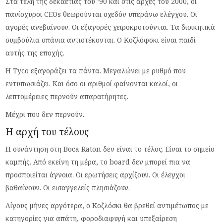
Στα τέλη της δεκαετίας του ’90 και στις αρχές του 2000, οι
πανίσχυροι CEOs θεωρούνται σχεδόν υπεράνω ελέγχου. Οι
αγορές ανεβαίνουν. Οι εξαγορές χειροκροτούνται. Τα διοικητικά
συμβούλια σπάνια αντιστέκονται. Ο Κοζλόφσκι είναι παιδί
αυτής της εποχής.
Η Tyco εξαγοράζει τα πάντα. Μεγαλώνει με ρυθμό που
εντυπωσιάζει. Και όσο οι αριθμοί φαίνονται καλοί, οι
λεπτομέρειες περνούν απαρατήρητες.
Μέχρι που δεν περνούν.
Η αρχή του τέλους
Η συνάντηση στη Boca Raton δεν είναι το τέλος. Είναι το σημείο
καμπής. Από εκείνη τη μέρα, το board δεν μπορεί πια να
προσποιείται άγνοια. Οι ερωτήσεις αρχίζουν. Οι έλεγχοι
βαθαίνουν. Οι εισαγγελείς πλησιάζουν.
Λίγους μήνες αργότερα, ο Κοζλόσκι θα βρεθεί αντιμέτωπος με
κατηγορίες για απάτη, φοροδιαφυγή και υπεξαίρεση