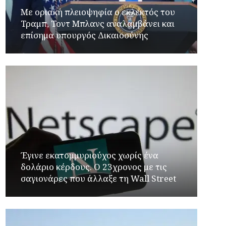
Με οριακή πλειοψηφία ο εκλεκτός του
Τραμπ, Τοντ Μπλανς αναλαμβάνει και
επίσημα υπουργός Δικαιοσύνης
Έγινε εκατομμυριούχος χωρίς ένα
δολάριο κέρδους. Ο 23χρονος με τις
σαγιονάρες που άλλαξε τη Wall Street