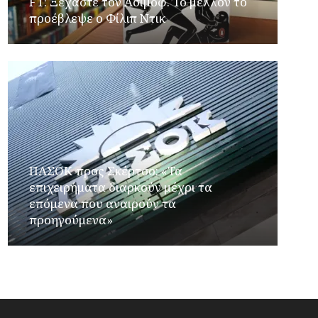
FT: Ξεχάστε τον Ασίμοφ. Το μέλλον το
προέβλεψε ο Φίλιπ Ντικ
ΠΑΣΟΚ προς Σκέρτσο: «Τα
επιχειρήματα διαρκούν μέχρι τα
επόμενα που αναιρούν τα
προηγούμενα»