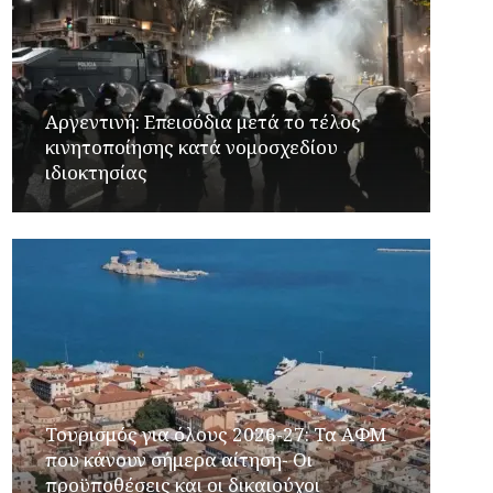
Αργεντινή: Επεισόδια μετά το τέλος
κινητοποίησης κατά νομοσχεδίου
ιδιοκτησίας
Τουρισμός για όλους 2026-27: Τα ΑΦΜ
που κάνουν σήμερα αίτηση- Οι
προϋποθέσεις και οι δικαιούχοι