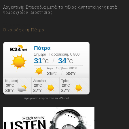
Αργεντινή: Επεισόδια μετά το τέλος κινητοποίησης κατά
νομοσχεδίου ιδιοκτησίας
07/08/2026
Ο καιρός στη Πάτρα
πρόγνωση καιρού από το k24.net