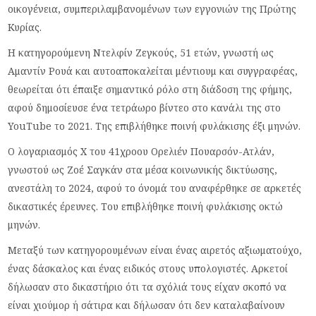
οικογένεια, συμπεριλαμβανομένων των εγγονιών της Πρώτης
Κυρίας.
Η κατηγορούμενη Ντελφίν Ζεγκούς, 51 ετών, γνωστή ως
Αμαντίν Ρουά και αυτοαποκαλείται μέντιουμ και συγγραφέας,
θεωρείται ότι έπαιξε σημαντικό ρόλο στη διάδοση της φήμης,
αφού δημοσίευσε ένα τετράωρο βίντεο στο κανάλι της στο
YouTube το 2021. Της επιβλήθηκε ποινή φυλάκισης έξι μηνών.
Ο λογαριασμός Χ του 41χροου Ορελιέν Πουαρσόν-Ατλάν,
γνωστού ως Ζοέ Σαγκάν στα μέσα κοινωνικής δικτύωσης,
ανεστάλη το 2024, αφού το όνομά του αναφέρθηκε σε αρκετές
δικαστικές έρευνες. Του επιβλήθηκε ποινή φυλάκισης οκτώ
μηνών.
Μεταξύ των κατηγορουμένων είναι ένας αιρετός αξιωματούχο,
ένας δάσκαλος και ένας ειδικός στους υπολογιστές. Αρκετοί
δήλωσαν στο δικαστήριο ότι τα σχόλιά τους είχαν σκοπό να
είναι χιούμορ ή σάτιρα και δήλωσαν ότι δεν καταλαβαίνουν