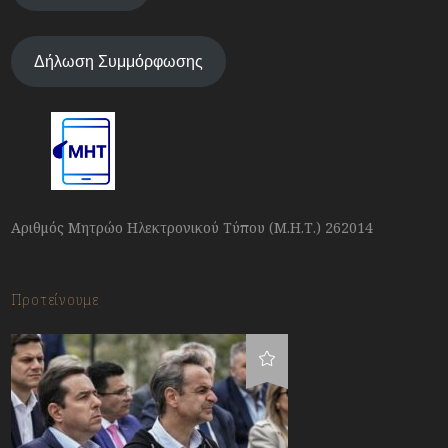
Δήλωση Συμμόρφωσης
Αριθμός Μητρώο Ηλεκτρονικού Τύπου (Μ.Η.Τ.) 262014
Προτείνουμε