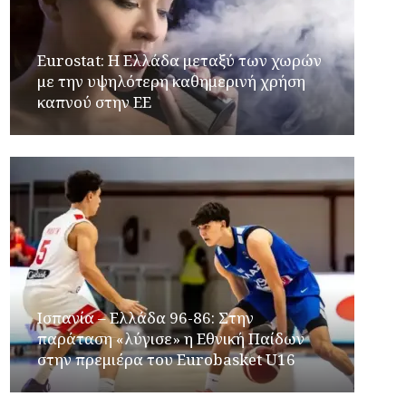
Eurostat: Η Ελλάδα μεταξύ των χωρών
με την υψηλότερη καθημερινή χρήση
καπνού στην ΕΕ
Ισπανία – Ελλάδα 96-86: Στην
παράταση «λύγισε» η Εθνική Παίδων
στην πρεμιέρα του Eurobasket U16