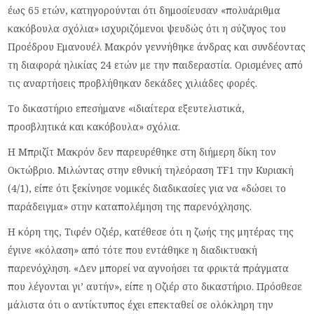
έως 65 ετών, κατηγορούνται ότι δημοσίευσαν «πολυάριθμα
κακόβουλα σχόλια» ισχυριζόμενοι ψευδώς ότι η σύζυγος του
Προέδρου Εμανουέλ Μακρόν γεννήθηκε άνδρας και συνδέοντας
τη διαφορά ηλικίας 24 ετών με την παιδεραστία. Ορισμένες από
τις αναρτήσεις προβλήθηκαν δεκάδες χιλιάδες φορές.
Το δικαστήριο επεσήμανε «ιδιαίτερα εξευτελιστικά,
προσβλητικά και κακόβουλα» σχόλια.
Η Μπριζίτ Μακρόν δεν παρευρέθηκε στη διήμερη δίκη τον
Οκτώβριο. Μιλώντας στην εθνική τηλεόραση TF1 την Κυριακή
(4/1), είπε ότι ξεκίνησε νομικές διαδικασίες για να «δώσει το
παράδειγμα» στην καταπολέμηση της παρενόχλησης.
Η κόρη της, Τιφέν Οζιέρ, κατέθεσε ότι η ζωής της μητέρας της
έγινε «κόλαση» από τότε που εντάθηκε η διαδικτυακή
παρενόχληση. «Δεν μπορεί να αγνοήσει τα φρικτά πράγματα
που λέγονται γι’ αυτήν», είπε η Οζιέρ στο δικαστήριο. Πρόσθεσε
μάλιστα ότι ο αντίκτυπος έχει επεκταθεί σε ολόκληρη την