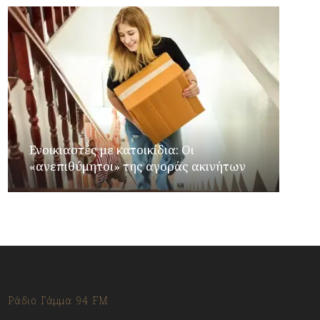
Ενοικιαστές με κατοικίδια: Οι
«ανεπιθύμητοι» της αγοράς ακινήτων
Ράδιο Γάμμα 94 FM