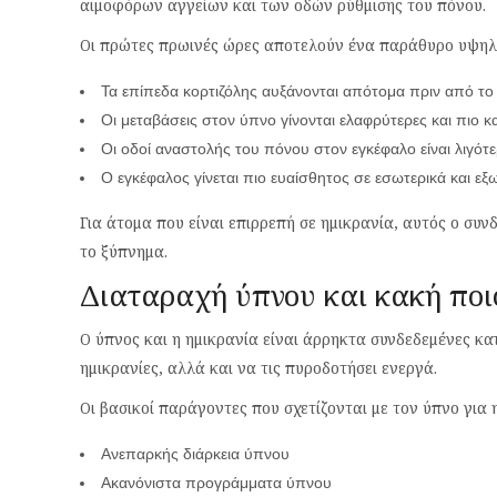
αιμοφόρων αγγείων και των οδών ρύθμισης του πόνου.
Οι πρώτες πρωινές ώρες αποτελούν ένα παράθυρο υψηλο
Τα επίπεδα κορτιζόλης αυξάνονται απότομα πριν από τ
Οι μεταβάσεις στον ύπνο γίνονται ελαφρύτερες και πιο 
Οι οδοί αναστολής του πόνου στον εγκέφαλο είναι λιγότε
Ο εγκέφαλος γίνεται πιο ευαίσθητος σε εσωτερικά και εξ
Για άτομα που είναι επιρρεπή σε ημικρανία, αυτός ο συ
το ξύπνημα.
Διαταραχή ύπνου και κακή πο
Ο ύπνος και η ημικρανία είναι άρρηκτα συνδεδεμένες κατ
ημικρανίες, αλλά και να τις πυροδοτήσει ενεργά.
Οι βασικοί παράγοντες που σχετίζονται με τον ύπνο για η
Ανεπαρκής διάρκεια ύπνου
Ακανόνιστα προγράμματα ύπνου