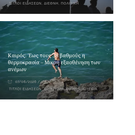
ΤΊΤΛΟΙ ΕΙΔΉΣΕΩΝ
,
ΔΙΕΘΝΉ
,
ΠΟΛΙΤΙΚΉ
Καιρός: Έως τους 38 βαθμούς η
θερμοκρασία – Μικρή εξασθένηση των
ανέμων
07/08/2026
ΤΊΤΛΟΙ ΕΙΔΉΣΕΩΝ
,
ΕΠΙΣΤΉΜΗ
,
ΚΟΙΝΩΝΙΑ
,
ΥΓΕΊΑ