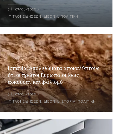
07/08/2026
ΤΊΤΛΟΙ ΕΙΔΉΣΕΩΝ
,
ΔΙΕΘΝΉ
,
ΠΟΛΙΤΙΚΉ
Ισπανία: Απολιθώματα αποκαλύπτουν
ότι οι πρώτοι Ευρωπαίοι ίσως
ασκούσαν κανιβαλισμό
07/08/2026
ΤΊΤΛΟΙ ΕΙΔΉΣΕΩΝ
,
ΔΙΕΘΝΉ
,
ΙΣΤΟΡΊΑ
,
ΠΟΛΙΤΙΚΉ