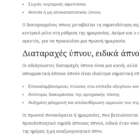
Συχνές νυχτερινές αφυπνίσεις
Αϋπνία ή μη αποκαταστατικός ύπνος
Ο διαταραγμένος ύπνος μεταβάλλει τη σηματοδότηση σερ
κεντρικό ρόλο στη ρύθμιση της ημικρανίας. Ακόμα και ο
αρκετός, για να προκαλέσει μια πρωινή ημικρανία.
Διαταραχές ύπνου, ειδικά άπν
Οι αδιάγνωστες διαταραχές ύπνου είναι μια κοινή, αλλά
αποφρακτική άπνοια ύπνου είναι ιδιαίτερα σημαντική επ
Επαναλαμβανόμενες πτώσεις στα επίπεδα οξυγόνου κατά
Απότομες διακυμάνσεις της αρτηριακής πίεσης
Αυξημένη φλεγμονή και απελευθέρωση ορμονών του στ
Οι πρωινοί πονοκέφαλοι ή ημικρανίες, που βελτιώνονται
προειδοποιητικό σημάδι άπνοιας ύπνου, ειδικά όταν συ
της ημέρας ή μη αναζωογονητικό ύπνο.