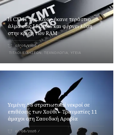
Η CXMT της Κίνας έκανε τεράστιο
άλμα στις LPDDR6 και φέρνει λύση
στην κρίση των RAM
07/08/2026
ΤΊΤΛΟΙ ΕΙΔΉΣΕΩΝ
,
ΤΕΧΝΟΛΟΓΊΑ
,
ΥΓΕΊΑ
Υεμένη: 58 στρατιωτικοί νεκροί σε
επιθέσεις των Χούθι – Τραυματίες 11
άμαχοι στη Σαουδική Αραβία
07/08/2026