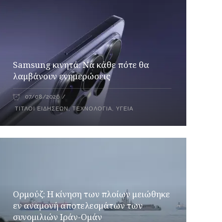
Samsung κινητά: Να κάθε πότε θα
λαμβάνουν ενημερώσεις
07/08/2026
ΤΊΤΛΟΙ ΕΙΔΉΣΕΩΝ
,
ΤΕΧΝΟΛΟΓΊΑ
,
ΥΓΕΊΑ
Ορμούζ: Η κίνηση των πλοίων μειώθηκε
εν αναμονή αποτελεσμάτων των
συνομιλιών Ιράν-Ομάν