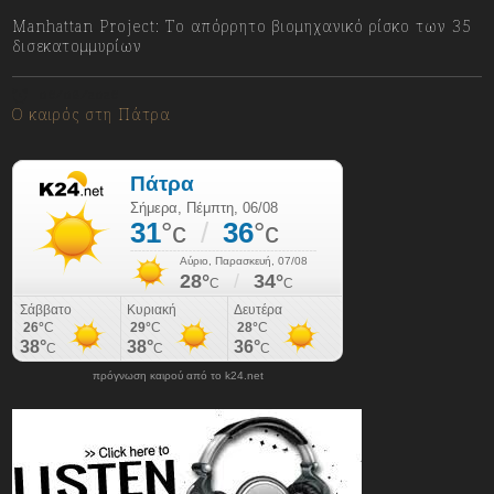
Manhattan Project: Το απόρρητο βιομηχανικό ρίσκο των 35
δισεκατομμυρίων
06/08/2026
Ο καιρός στη Πάτρα
πρόγνωση καιρού από το k24.net