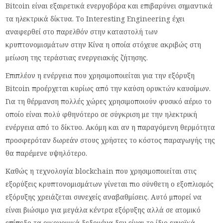
Bitcoin είναι εξαιρετικά ενεργοβόρα και επιβαρύνει σημαντικά
τα ηλεκτρικά δίκτυα. Το Interesting Engineering έχει
αναφερθεί στο παρελθόν στην καταστολή των
κρυπτονομισμάτων στην Κίνα η οποία στόχευε ακριβώς στη
μείωση της τεράστιας ενεργειακής ζήτησης.
Επιπλέον η ενέργεια που χρησιμοποιείται για την εξόρυξη
Bitcoin προέρχεται κυρίως από την καύση ορυκτών καυσίμων.
Για τη θέρμανση πολλές χώρες χρησιμοποιούν φυσικό αέριο το
οποίο είναι πολύ φθηνότερο σε σύγκριση με την ηλεκτρική
ενέργεια από το δίκτυο. Ακόμη και αν η παραγόμενη θερμότητα
προσφερόταν δωρεάν στους χρήστες το κόστος παραγωγής της
θα παρέμενε υψηλότερο.
Καθώς η τεχνολογία blockchain που χρησιμοποιείται στις
εξορύξεις κρυπτονομισμάτων γίνεται πιο σύνθετη ο εξοπλισμός
εξόρυξης χρειάζεται συνεχείς αναβαθμίσεις. Αυτό μπορεί να
είναι βιώσιμο για μεγάλα κέντρα εξόρυξης αλλά σε ατομικό
επίπεδο τα οικονομικά δεδομένα δεν είναι το ίδιο ευνοϊκά.