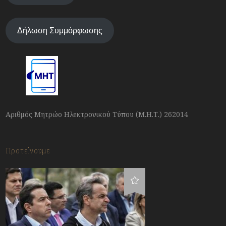
Δήλωση Συμμόρφωσης
Αριθμός Μητρώο Ηλεκτρονικού Τύπου (Μ.Η.Τ.) 262014
Προτείνουμε