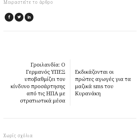
Μοιραστείτε το άρθρο
Γροιλανδία: Ο
Γερμανός ΥΠΕΞ
Εκδικάζονται οι
υποβαθμίζει τον
πρώτες αγωγές για τα
κίνδυνο προσάρτησης
μαζικά sms του
από τις ΗΠΑ με
Κυρανάκη
στρατιωτικά μέσα
Χωρίς σχόλια