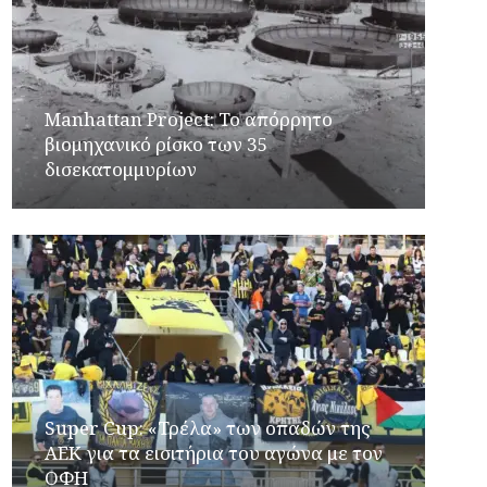
Manhattan Project: Το απόρρητο
βιομηχανικό ρίσκο των 35
δισεκατομμυρίων
Super Cup: «Τρέλα» των οπαδών της
ΑΕΚ για τα εισιτήρια του αγώνα με τον
ΟΦΗ