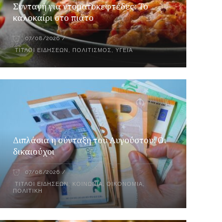
Συνταγή για ντοματοκεφτέδες: Το
καλοκαίρι στο πιάτο
07/08/2026
ΤΊΤΛΟΙ ΕΙΔΉΣΕΩΝ
,
ΠΟΛΙΤΙΣΜΌΣ
,
ΥΓΕΊΑ
Διπλάσια η σύνταξη του Αυγούστου: Οι
δικαιούχοι
07/08/2026
ΤΊΤΛΟΙ ΕΙΔΉΣΕΩΝ
,
ΚΟΙΝΩΝΊΑ
,
ΟΙΚΟΝΟΜΊΑ
,
ΠΟΛΙΤΙΚΉ