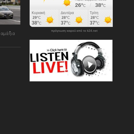
πρόγνωση καιρού από το k24.net
 αμάξια