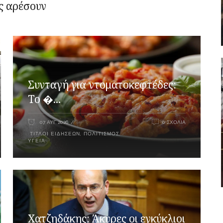
ς αρέσουν
Συνταγή για ντοματοκεφτέδες:
Το �...
07 ΑΥΓ 2026
0 ΣΧΌΛΙΑ
ΤΊΤΛΟΙ ΕΙΔΉΣΕΩΝ
,
ΠΟΛΙΤΙΣΜΌΣ
,
ΥΓΕΊΑ
Xατζηδάκης: Άκυρες οι εγκύκλιοι