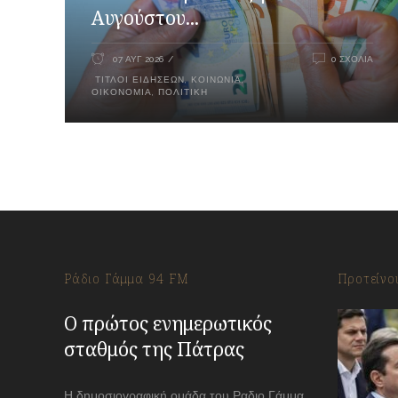
Αυγούστου...
07 ΑΥΓ 2026
0 ΣΧΌΛΙΑ
ΤΊΤΛΟΙ ΕΙΔΉΣΕΩΝ
,
ΚΟΙΝΩΝΊΑ
,
ΟΙΚΟΝΟΜΊΑ
,
ΠΟΛΙΤΙΚΉ
Ράδιο Γάμμα 94 FM
Προτείνο
Ο πρώτος ενημερωτικός
σταθμός της Πάτρας
Η δημοσιογραφική ομάδα του Ραδιο Γάμμα