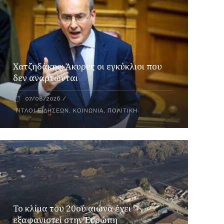
Xατζηδάκης: Άκυρες οι εγκύκλιοι που
δεν αναρτώνται
07/08/2026
ΤΊΤΛΟΙ ΕΙΔΉΣΕΩΝ
,
ΚΟΙΝΩΝΊΑ
,
ΠΟΛΙΤΙΚΉ
Το κλίμα του 20ού αιώνα έχει
εξαφανιστεί στην Ευρώπη