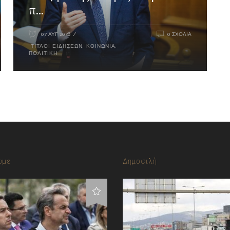
π...
07 ΑΥΓ 2026
0 ΣΧΌΛΙΑ
ΤΊΤΛΟΙ ΕΙΔΉΣΕΩΝ
,
ΚΟΙΝΩΝΊΑ
,
ΠΟΛΙΤΙΚΉ
υμε
Δημοφιλή