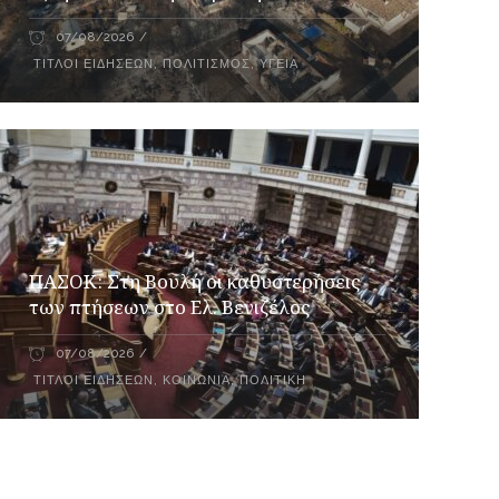
07/08/2026
ΤΊΤΛΟΙ ΕΙΔΉΣΕΩΝ
,
ΠΟΛΙΤΙΣΜΌΣ
,
ΥΓΕΊΑ
ΠΑΣΟΚ: Στη Βουλή οι καθυστερήσεις
των πτήσεων στο Ελ. Βενιζέλος
07/08/2026
ΤΊΤΛΟΙ ΕΙΔΉΣΕΩΝ
,
ΚΟΙΝΩΝΊΑ
,
ΠΟΛΙΤΙΚΉ