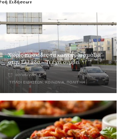
Ροή Ειδήσεων
Χωρίς πινακίδες τα καινούρια αμάξια
στην Ελλάδα – Τι έχει συμβεί
07/08/2026
ΤΊΤΛΟΙ ΕΙΔΉΣΕΩΝ
,
ΚΟΙΝΩΝΊΑ
,
ΠΟΛΙΤΙΚΉ