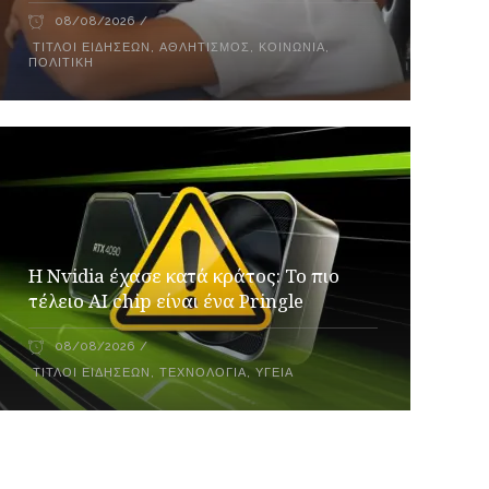
08/08/2026
ΤΊΤΛΟΙ ΕΙΔΉΣΕΩΝ
,
ΑΘΛΗΤΙΣΜΌΣ
,
ΚΟΙΝΩΝΊΑ
,
ΠΟΛΙΤΙΚΉ
Η Nvidia έχασε κατά κράτος: Το πιο
τέλειο AI chip είναι ένα Pringle
08/08/2026
ΤΊΤΛΟΙ ΕΙΔΉΣΕΩΝ
,
ΤΕΧΝΟΛΟΓΊΑ
,
ΥΓΕΊΑ