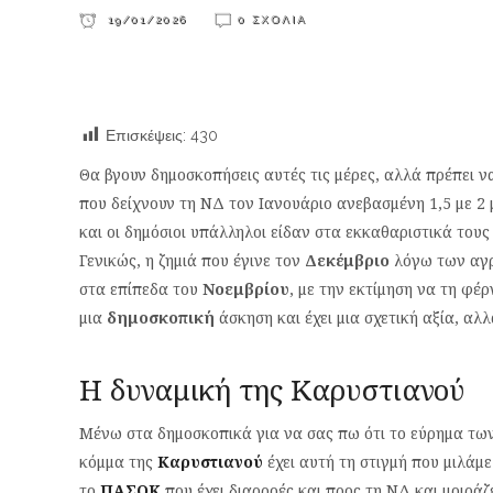
19/01/2026
0 ΣΧΌΛΙΑ
Επισκέψεις:
430
Θα βγουν δημοσκοπήσεις αυτές τις μέρες, αλλά πρέπει να
που δείχνουν τη ΝΔ τον Ιανουάριο ανεβασμένη 1,5 με 2 μ
και οι δημόσιοι υπάλληλοι είδαν στα εκκαθαριστικά τους
Γενικώς, η ζημιά που έγινε τον
Δεκέμβριο
λόγω των αγρ
στα επίπεδα του
Νοεμβρίου
, με την εκτίμηση να τη φέρ
μια
δημοσκοπική
άσκηση και έχει μια σχετική αξία, α
Η δυναμική της Καρυστιανού
Μένω στα δημοσκοπικά για να σας πω ότι το εύρημα των ε
κόμμα της
Καρυστιανού
έχει αυτή τη στιγμή που μιλάμ
το
ΠΑΣΟΚ
που έχει διαρροές και προς τη ΝΔ και μοιράζ