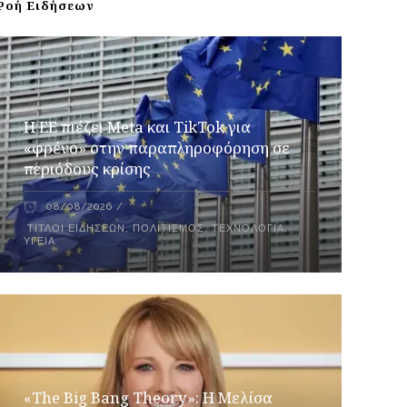
Ροή Ειδήσεων
Η ΕΕ πιέζει Meta και TikTok για
«φρένο» στην παραπληροφόρηση σε
περιόδους κρίσης
08/08/2026
ΤΊΤΛΟΙ ΕΙΔΉΣΕΩΝ
,
ΠΟΛΙΤΙΣΜΌΣ
,
ΤΕΧΝΟΛΟΓΊΑ
,
ΥΓΕΊΑ
«The Big Bang Theory»: Η Μελίσα