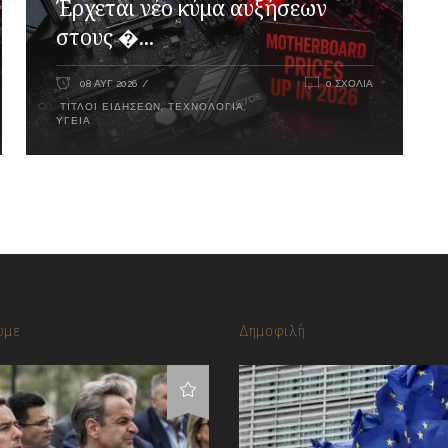
Έρχεται νέο κύμα αυξήσεων
στους �...
08 ΑΥΓ 2026
0 ΣΧΌΛΙΑ
ΤΊΤΛΟΙ ΕΙΔΉΣΕΩΝ
,
ΤΕΧΝΟΛΟΓΊΑ
,
ΥΓΕΊΑ
υμε
Δημοφιλή