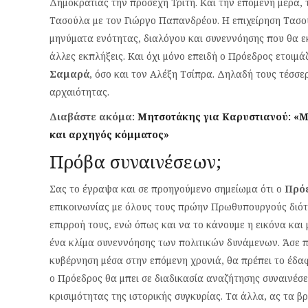
Δημοκρατίας την προσεχή Τρίτη. Και την επόμενη μέρα,
Τασούλα με τον Γιώργο Παπανδρέου. Η επιχείρηση Τασο
μηνύματα ενότητας, διαλόγου και συνεννόησης που θα εκπ
άλλες εκπλήξεις. Και όχι μόνο επειδή ο Πρόεδρος ετοιμά
Σαμαρά
, όσο και τον Αλέξη Τσίπρα. Δηλαδή τους τέσσ
αρχαιότητας.
Διαβάστε ακόμα:
Μητσοτάκης για Καρυστιανού: «Μ
και αρχηγός κόμματος»
Πρόβα συναινέσεων;
Σας το έγραψα και σε προηγούμενο σημείωμα ότι ο
Πρόε
επικοινωνίας με όλους τους πρώην Πρωθυπουργούς διότι
επιρροή τους, ενώ όπως και να το κάνουμε η εικόνα και
ένα κλίμα συνεννόησης των πολιτικών δυνάμενων. Άσε π
κυβέρνηση μέσα στην επόμενη χρονιά, θα πρέπει το έδαφ
ο Πρόεδρος θα μπει σε διαδικασία αναζήτησης συναινέσ
κρισιμότητας της ιστορικής συγκυρίας. Τα άλλα, ας τα βρ