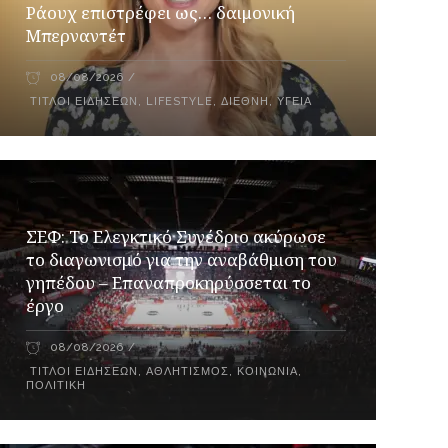
Ράουχ επιστρέφει ως… δαιμονική
Μπερναντέτ
08/08/2026
ΤΊΤΛΟΙ ΕΙΔΉΣΕΩΝ
,
LIFESTYLE
,
ΔΙΕΘΝΉ
,
ΥΓΕΊΑ
ΣΕΦ: Το Ελεγκτικό Συνέδριο ακύρωσε
το διαγωνισμό για την αναβάθμιση του
γηπέδου – Επαναπροκηρύσσεται το
έργο
08/08/2026
ΤΊΤΛΟΙ ΕΙΔΉΣΕΩΝ
,
ΑΘΛΗΤΙΣΜΌΣ
,
ΚΟΙΝΩΝΊΑ
,
ΠΟΛΙΤΙΚΉ