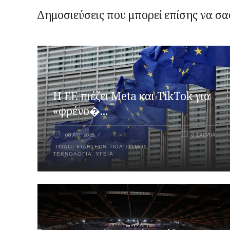
Δημοσιεύσεις που μπορεί επίσης να σα
Η ΕΕ πιέζει Meta και TikTok για
«φρένο�...
08 ΑΥΓ 2026
0 ΣΧΌΛΙΑ
ΤΊΤΛΟΙ ΕΙΔΉΣΕΩΝ
,
ΠΟΛΙΤΙΣΜΌΣ
,
ΤΕΧΝΟΛΟΓΊΑ
,
ΥΓΕΊΑ