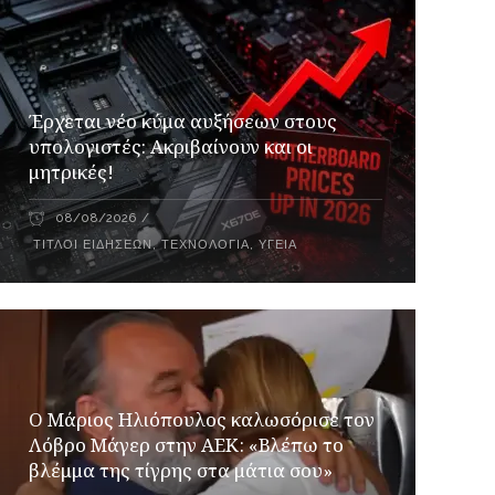
Έρχεται νέο κύμα αυξήσεων στους
υπολογιστές: Ακριβαίνουν και οι
μητρικές!
08/08/2026
ΤΊΤΛΟΙ ΕΙΔΉΣΕΩΝ
,
ΤΕΧΝΟΛΟΓΊΑ
,
ΥΓΕΊΑ
Ο Μάριος Ηλιόπουλος καλωσόρισε τον
Λόβρο Μάγερ στην ΑΕΚ: «Βλέπω το
βλέμμα της τίγρης στα μάτια σου»