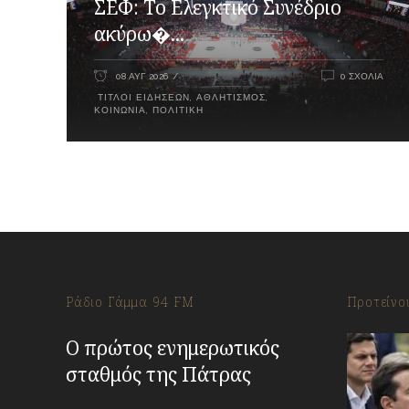
ΣΕΦ: Το Ελεγκτικό Συνέδριο
ακύρω�...
08 ΑΥΓ 2026
0 ΣΧΌΛΙΑ
ΤΊΤΛΟΙ ΕΙΔΉΣΕΩΝ
,
ΑΘΛΗΤΙΣΜΌΣ
,
ΚΟΙΝΩΝΊΑ
,
ΠΟΛΙΤΙΚΉ
Ράδιο Γάμμα 94 FM
Προτείνο
Ο πρώτος ενημερωτικός
σταθμός της Πάτρας