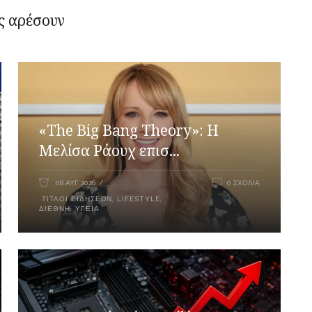
ς αρέσουν
«The Big Bang Theory»: Η
Μελίσα Ράουχ επισ...
08 ΑΥΓ 2026
0 ΣΧΌΛΙΑ
ΤΊΤΛΟΙ ΕΙΔΉΣΕΩΝ
,
LIFESTYLE
,
ΔΙΕΘΝΉ
,
ΥΓΕΊΑ