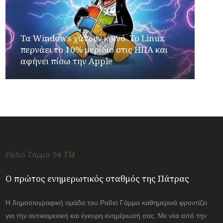
Τα Windows χάνουν κοινό. Το Linux
περνάει το 10% μερίδιο στις ΗΠΑ και
αφήνει πίσω την Apple
Ράδιο Γάμμα 94 FM
Ο πρώτος ενημερωτικός σταθμός της Πάτρας
Η δημοσιογραφική ομάδα του Ραδιο Γάμμα καθημερινά φροντίζει
για την αντικειμενική και έγκυρη ενημέρωσή σας. Με νέα από την