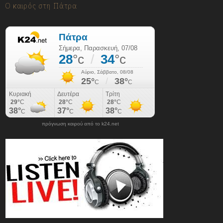
Ο καιρός στη Πάτρα
πρόγνωση καιρού από το k24.net