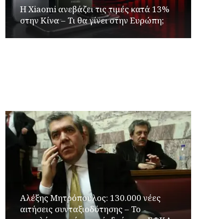
Η Xiaomi ανεβάζει τις τιμές κατά 13%
στην Κίνα – Τι θα γίνει στην Ευρώπη;
Γιώργος Καρβουνιάρης – Γρηγόρης
Αλεξόπουλος στο Ράδιο Γάμμα 94FM
Αλέξης Μητρόπουλος: 130.000 νέες
αιτήσεις συνταξιοδότησης – Το