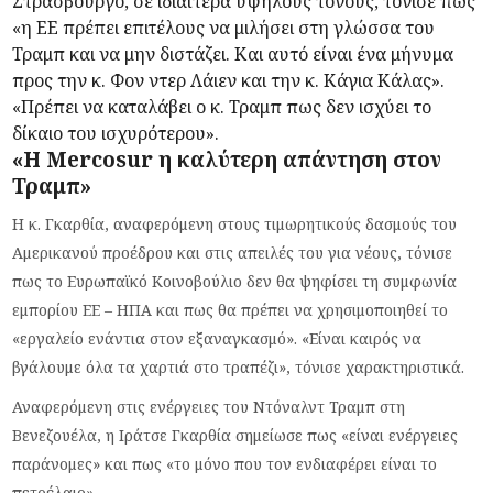
Στρασβούργο, σε ιδιαίτερα υψηλούς τόνους, τόνισε πως
«η ΕΕ πρέπει επιτέλους να μιλήσει στη γλώσσα του
Τραμπ και να μην διστάζει. Και αυτό είναι ένα μήνυμα
προς την κ. Φον ντερ Λάιεν και την κ. Κάγια Κάλας».
«Πρέπει να καταλάβει ο κ. Τραμπ πως δεν ισχύει το
δίκαιο του ισχυρότερου».
«Η Mercosur η καλύτερη απάντηση στον
Τραμπ»
Η κ. Γκαρθία, αναφερόμενη στους τιμωρητικούς δασμούς του
Αμερικανού προέδρου και στις απειλές του για νέους, τόνισε
πως το Ευρωπαϊκό Κοινοβούλιο δεν θα ψηφίσει τη συμφωνία
εμπορίου ΕΕ – ΗΠΑ και πως θα πρέπει να χρησιμοποιηθεί το
«εργαλείο ενάντια στον εξαναγκασμό». «Είναι καιρός να
βγάλουμε όλα τα χαρτιά στο τραπέζι», τόνισε χαρακτηριστικά.
Αναφερόμενη στις ενέργειες του Ντόναλντ Τραμπ στη
Βενεζουέλα, η Ιράτσε Γκαρθία σημείωσε πως «είναι ενέργειες
παράνομες» και πως «το μόνο που τον ενδιαφέρει είναι το
πετρέλαιο».