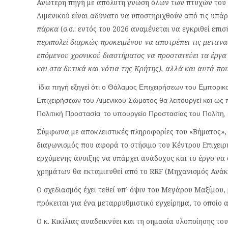
Ανώτερη πηγή με απόλυτη γνώση όλων των πτυχών του εγ
Λιμενικού είναι αδύνατο να υποστηριχθούν από τις υπά
πάρκα
(σ.σ.: εντός του 2026 αναμένεται να εγκριθεί επι
περιπολεί διαρκώς προκειμένου να αποτρέπει τις μετανασ
επόμενου χρονικού διαστήματος να προστατεύει τα έργα
και στα δυτικά και νότια της Κρήτης), αλλά και αυτά πο
ίδια πηγή εξηγεί ότι ο Θάλαμος Επιχειρήσεων του Εμπορικο
Επιχειρήσεων του Λιμενικού Σώματος θα λειτουργεί και ως 
Πολιτική Προστασία, το υπουργείο Προστασίας του Πολίτη, 
Σύμφωνα με αποκλειστικές πληροφορίες του «Βήματος»,
διαγωνισμός που αφορά το στήσιμο του Κέντρου Επιχειρ
ερχόμενης άνοιξης να υπάρχει ανάδοχος και το έργο να
χρημάτων θα εκταμιευθεί από το RRF (Μηχανισμός Ανάκα
Ο σχεδιασμός έχει τεθεί υπ’ όψιν του Μεγάρου Μαξίμου
πρόκειται για ένα μεταρρυθμιστικό εγχείρημα, το οποίο 
Ο κ. Κικίλιας αναδεικνύει και τη σημασία υλοποίησης τ