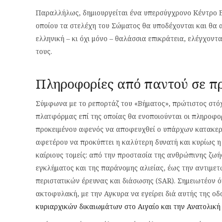
Παραλλήλως, δημιουργείται ένα υπερσύγχρονο Κέντρο Επ
οποίου τα στελέχη του Σώματος θα υποδέχονται και θα 
ελληνική – κι όχι μόνο – θαλάσσια επικράτεια, ελέγχον
τους.
Πληροφορίες από παντού σε π
Σύμφωνα με το ρεπορτάζ του «Βήματος», πρώτιστος στόχο
πλατφόρμας επί της οποίας θα ενοποιούνται οι πληροφ
προκειμένου αφενός να αποφευχθεί ο υπάρχων κατακερμ
αφετέρου να προκύπτει η καλύτερη δυνατή και κυρίως 
καίριους τομείς: από την προστασία της ανθρώπινης ζ
εγκλήματος και της παράνομης αλιείας, έως την αντιμετ
περιστατικών έρευνας και διάσωσης (SAR). Σημειωτέον ότ
ακτοφυλακή, με την Αγκυρα να εγείρει διά αυτής της ο
κυριαρχικών δικαιωμάτων στο Αιγαίο και την Ανατολική