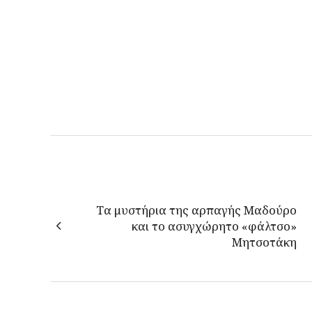
Tα μυστήρια της αρπαγής Μαδούρο
και το ασυγχώρητο «φάλτσο»
Μητσοτάκη