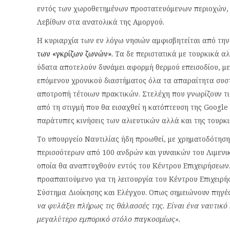
εντός των χωροθετημένων προστατευόμενων περιοχών, 
Λεβίθων στα ανατολικά της Αμοργού.
Η κυριαρχία των εν λόγω νησιών αμφισβητείται από τη
των «γκρίζων ζωνών».
Τα δε περιστατικά με τουρκικά α
ύδατα αποτελούν δυνάμει αφορμή θερμού επεισοδίου, με 
επόμενου χρονικού διαστήματος όλα τα απαραίτητα συσ
αποτροπή τέτοιων πρακτικών. Στελέχη που γνωρίζουν τ
από τη στιγμή που θα εισαχθεί η κατόπτευση της Google 
παράτυπες κινήσεις των αλιευτικών αλλά και της τουρκ
Το υπουργείο Ναυτιλίας ήδη προωθεί, με χρηματοδότηση 
περισσότερων από 100 ανδρών και γυναικών του Λιμεν
οποία θα αναπτυχθούν εντός του Κέντρου Επιχειρήσεων
προαπαιτούμενο για τη λειτουργία του Κέντρου Επιχει
Σύστημα Διοίκησης και Ελέγχου. Οπως σημειώνουν πηγέ
να φυλάξει πλήρως τις θάλασσές της. Είναι ένα ναυτικό 
μεγαλύτερο εμπορικό στόλο παγκοσμίως».