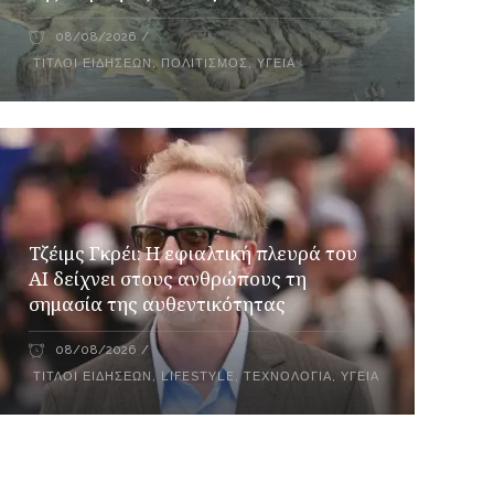
08/08/2026
ΤΊΤΛΟΙ ΕΙΔΉΣΕΩΝ
,
ΠΟΛΙΤΙΣΜΌΣ
,
ΥΓΕΊΑ
Τζέιμς Γκρέι: H εφιαλτική πλευρά του
ΑI δείχνει στους ανθρώπους τη
σημασία της αυθεντικότητας
08/08/2026
ΤΊΤΛΟΙ ΕΙΔΉΣΕΩΝ
,
LIFESTYLE
,
ΤΕΧΝΟΛΟΓΊΑ
,
ΥΓΕΊΑ