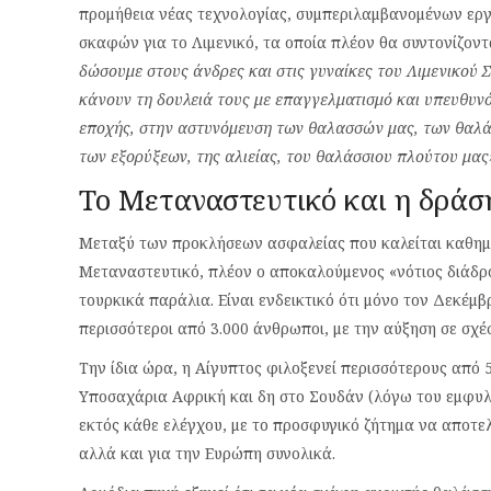
προμήθεια νέας τεχνολογίας, συμπεριλαμβανομένων ερ
σκαφών για το Λιμενικό, τα οποία πλέον θα συντονίζοντ
δώσουμε στους άνδρες και στις γυναίκες του Λιμενικού Σ
κάνουν τη δουλειά τους με επαγγελματισμό και υπευθυνό
εποχής, στην αστυνόμευση των θαλασσών μας, των θαλά
των εξορύξεων, της αλιείας, του θαλάσσιου πλούτου μας
Το Μεταναστευτικό και η δράση
Μεταξύ των προκλήσεων ασφαλείας που καλείται καθημερ
Μεταναστευτικό, πλέον ο αποκαλούμενος «νότιος διάδρομ
τουρκικά παράλια. Είναι ενδεικτικό ότι μόνο τον Δεκέμβ
περισσότεροι από 3.000 άνθρωποι, με την αύξηση σε σχέ
Την ίδια ώρα, η Αίγυπτος φιλοξενεί περισσότερους από
Υποσαχάρια Αφρική και δη στο Σουδάν (λόγω του εμφυλίου
εκτός κάθε ελέγχου, με το προσφυγικό ζήτημα να αποτελ
αλλά και για την Ευρώπη συνολικά.