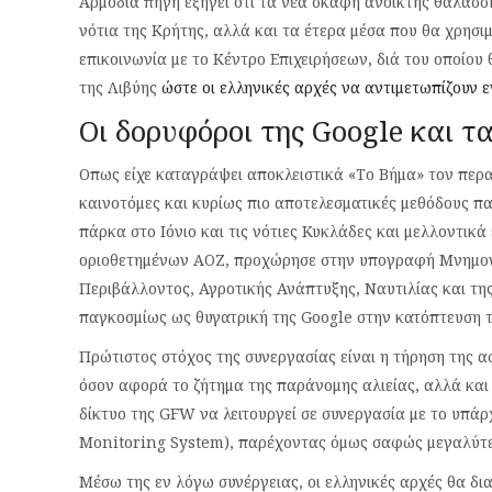
Αρμόδια πηγή εξηγεί ότι τα νέα σκάφη ανοικτής θαλάσσ
νότια της Κρήτης, αλλά και τα έτερα μέσα που θα χρησι
επικοινωνία με το Κέντρο Επιχειρήσεων, διά του οποίου
της Λιβύης
ώστε οι ελληνικές αρχές να αντιμετωπίζουν 
Οι δορυφόροι της Google και 
Οπως είχε καταγράψει αποκλειστικά «Το Βήμα» τον περα
καινοτόμες και κυρίως πιο αποτελεσματικές μεθόδους 
πάρκα στο Ιόνιο και τις νότιες Κυκλάδες και μελλοντι
οριοθετημένων ΑΟΖ, προχώρησε στην υπογραφή Μνημονί
Περιβάλλοντος, Αγροτικής Ανάπτυξης, Ναυτιλίας και τη
παγκοσμίως ως θυγατρική της Google στην κατόπτευση
Πρώτιστος στόχος της συνεργασίας είναι η τήρηση της α
όσον αφορά το ζήτημα της παράνομης αλιείας, αλλά κα
δίκτυο της GFW να λειτουργεί σε συνεργασία με το υπά
Monitoring System), παρέχοντας όμως σαφώς μεγαλύτε
Μέσω της εν λόγω συνέργειας, οι ελληνικές αρχές θα δ