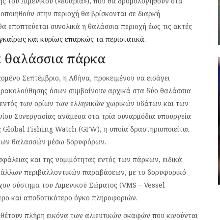
ης του Λιμενικού («80άρια»), που θα δρομολογηθούν στα
μοποιηθούν στην περιοχή θα βρίσκονται σε διαρκή
 θα εποπτεύεται συνολικά η θαλάσσια περιοχή έως τις ακτές
εγκαίρως και κυρίως επαρκώς τα περιστατικά
.
τα θαλάσσια πάρκα
σμένο Σεπτέμβριο, η Αθήνα, προκειμένου να εισάγει
παρακολούθησης όσων συμβαίνουν αρχικά στα δύο θαλάσσια
κά εντός των ορίων των ελληνικών χωρικών υδάτων και των
ου Συνεργασίας ανάμεσα στα τρία συναρμόδια υπουργεία
ς Global Fishing Watch (GFW), η οποία δραστηριοποιείται
 των θαλασσών μέσω δορυφόρων.
σφάλειας και της νομιμότητας εντός των πάρκων, ειδικά
ι άλλων περιβαλλοντικών παραβάσεων, με το δορυφορικό
ρχον σύστημα του Λιμενικού Σώματος (VMS – Vessel
ρο και αποδοτικότερο όγκο πληροφοριών.
ιαθέτουν πλήρη εικόνα των αλιευτικών σκαφών που κινούνται