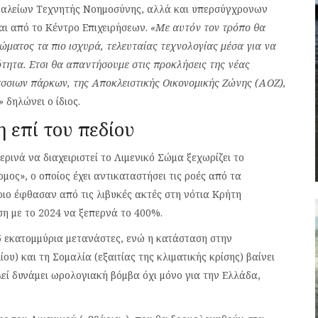
γαλείων Τεχνητής Νοημοσύνης, αλλά και υπερσύγχρονων
αι από το Κέντρο Επιχειρήσεων.
«Με αυτόν τον τρόπο θα
ώματος τα πιο ισχυρά, τελευταίας τεχνολογίας μέσα για να
τητα. Ετσι θα απαντήσουμε στις προκλήσεις της νέας
σσιων πάρκων, της Αποκλειστικής Οικονομικής Ζώνης (ΑΟΖ),
»
δηλώνει ο ίδιος.
 επί του πεδίου
ινά να διαχειριστεί το Λιμενικό Σώμα ξεχωρίζει το
ος», ο οποίος έχει αντικαταστήσει τις ροές από τα
ριο έφθασαν από τις λιβυκές ακτές στη νότια Κρήτη
ση με το 2024 να ξεπερνά το 400%.
 5 εκατομμύρια μετανάστες, ενώ η κατάσταση στην
) και τη Σομαλία (εξαιτίας της κλιματικής κρίσης) βαίνει
εί δυνάμει ωρολογιακή βόμβα όχι μόνο για την Ελλάδα,