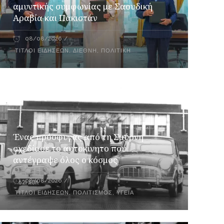
αμυντικής συμφωνίας με Σαουδική
Αραβία και Πακιστάν
08/08/2026
ΤΊΤΛΟΙ ΕΙΔΉΣΕΩΝ
,
ΔΙΕΘΝΉ
,
ΠΟΛΙΤΙΚΉ
Ένας πρόσφυγας από τη Σμύρνη
σχεδίασε το αυτοκίνητο που
αντέγραψε όλος ο κόσμος
08/08/2026
ΤΊΤΛΟΙ ΕΙΔΉΣΕΩΝ
,
ΠΟΛΙΤΙΣΜΌΣ
,
ΥΓΕΊΑ