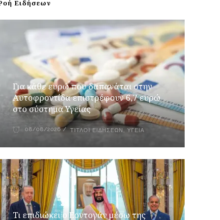
Ροή Ειδήσεων
Για κάθε ευρώ που δαπανάται στην
Aυτοφροντίδα επιστρέφουν 6,7 ευρώ
στο σύστημα Υγείας
08/08/2026
ΤΊΤΛΟΙ ΕΙΔΉΣΕΩΝ
,
ΥΓΕΊΑ
Τι επιδιώκει ο Ερντογάν μέσω της