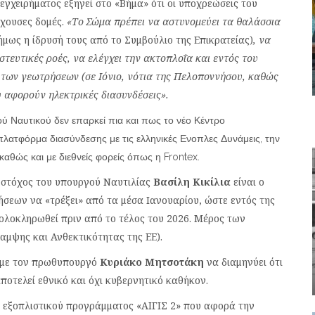
χειρήματος εξηγεί στο «Βήμα» ότι οι υποχρεώσεις του
ρχουσες δομές.
«Το Σώμα πρέπει να αστυνομεύει τα θαλάσσια
σήμως η ίδρυσή τους από το Συμβούλιο της Επικρατείας)
, να
τευτικές ροές, να ελέγχει την ακτοπλοΐα και εντός του
 των γεωτρήσεων (σε Ιόνιο, νότια της Πελοποννήσου, καθώς
υ αφορούν ηλεκτρικές διασυνδέσεις».
ύ Ναυτικού δεν επαρκεί πια και πως το νέο Κέντρο
πλατφόρμα διασύνδεσης με τις ελληνικές Ενοπλες Δυνάμεις, την
καθώς και με διεθνείς φορείς όπως η Frontex.
 στόχος του υπουργού Ναυτιλίας
Βασίλη Κικίλια
είναι ο
ήσεων να «τρέξει» από τα μέσα Ιανουαρίου, ώστε εντός της
 ολοκληρωθεί πριν από το τέλος του 2026. Μέρος των
μψης και Ανθεκτικότητας της ΕΕ).
, με τον πρωθυπουργό
Κυριάκο Μητσοτάκη
να διαμηνύει ότι
αποτελεί εθνικό και όχι κυβερνητικό καθήκον.
ου εξοπλιστικού προγράμματος «ΑΙΓΙΣ 2» που αφορά την