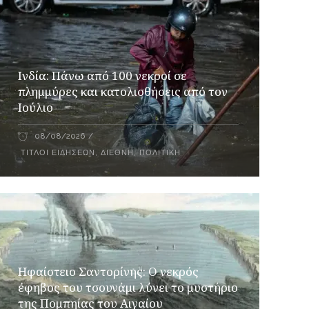
Ινδία: Πάνω από 100 νεκροί σε
πλημμύρες και κατολισθήσεις από τον
Ιούλιο
08/08/2026
ΤΊΤΛΟΙ ΕΙΔΉΣΕΩΝ
,
ΔΙΕΘΝΉ
,
ΠΟΛΙΤΙΚΉ
Ηφαίστειο Σαντορίνης: Ο νεκρός
έφηβος του τσουνάμι λύνει το μυστήριο
της Πομπηίας του Αιγαίου