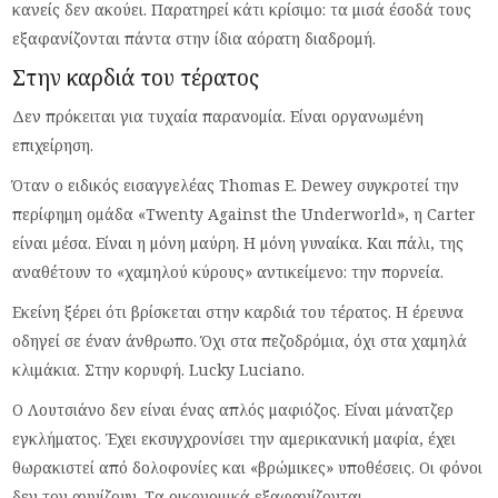
κανείς δεν ακούει. Παρατηρεί κάτι κρίσιμο: τα μισά έσοδά τους
εξαφανίζονται πάντα στην ίδια αόρατη διαδρομή.
Στην καρδιά του τέρατος
Δεν πρόκειται για τυχαία παρανομία. Είναι οργανωμένη
επιχείρηση.
Όταν ο ειδικός εισαγγελέας Thomas E. Dewey συγκροτεί την
περίφημη ομάδα «Twenty Against the Underworld», η Carter
είναι μέσα. Είναι η μόνη μαύρη. Η μόνη γυναίκα. Και πάλι, της
αναθέτουν το «χαμηλού κύρους» αντικείμενο: την πορνεία.
Εκείνη ξέρει ότι βρίσκεται στην καρδιά του τέρατος. Η έρευνα
οδηγεί σε έναν άνθρωπο. Όχι στα πεζοδρόμια, όχι στα χαμηλά
κλιμάκια. Στην κορυφή. Lucky Luciano.
Ο Λουτσιάνο δεν είναι ένας απλός μαφιόζος. Είναι μάνατζερ
εγκλήματος. Έχει εκσυγχρονίσει την αμερικανική μαφία, έχει
θωρακιστεί από δολοφονίες και «βρώμικες» υποθέσεις. Οι φόνοι
δεν τον αγγίζουν. Τα οικονομικά εξαφανίζονται.