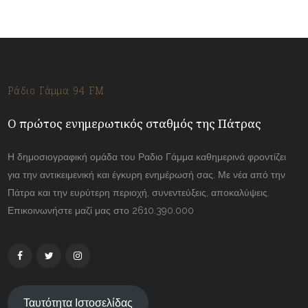
Ράδιο Γάμμα 94 FM
Ο πρώτος ενημερωτικός σταθμός της Πάτρας
Η δημοσιογραφική ομάδα του Ραδιο Γάμμα καθημερινά φροντίζει
για την αντικειμενική και έγκυρη ενημέρωσή σας. Με νέα από την
Πάτρα και την ευρύτερη περιοχή, συνεντεύξεις, αποκαλύψεις.
Επικοινωνήστε μαζί μας στο 2610.390.000
Ταυτότητα Ιστοσελίδας