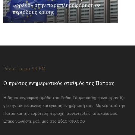
«φρένο» στην παραπληροφόρηση σε
περιόδους κρίσης
Ράδιο Γάμμα 94 FM
Ο πρώτος ενημερωτικός σταθμός της Πάτρας
Η δημοσιογραφική ομάδα του Ραδιο Γάμμα καθημερινά φροντίζει
για την αντικειμενική και έγκυρη ενημέρωσή σας. Με νέα από την
Πάτρα και την ευρύτερη περιοχή, συνεντεύξεις, αποκαλύψεις.
Επικοινωνήστε μαζί μας στο 2610.390.000