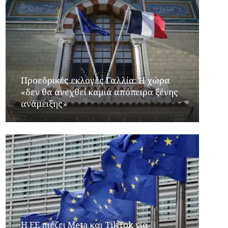
Προεδρικές εκλογές Γαλλία: Η χώρα
«δεν θα ανεχθεί καμιά απόπειρα ξένης
ανάμειξης»
Η ΕΕ πιέζει Meta και TikTok για