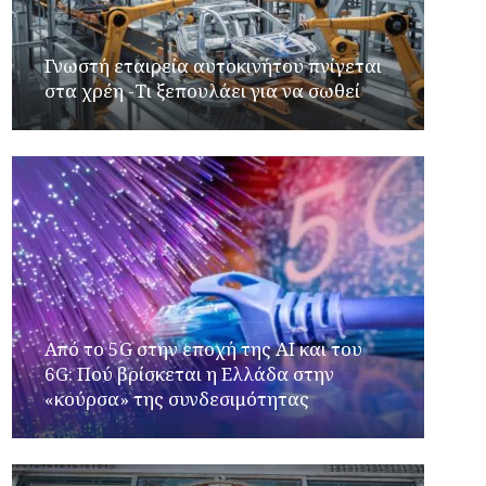
Γνωστή εταιρεία αυτοκινήτου πνίγεται
στα χρέη -Τι ξεπουλάει για να σωθεί
Από το 5G στην εποχή της AI και του
6G: Πού βρίσκεται η Ελλάδα στην
«κούρσα» της συνδεσιμότητας