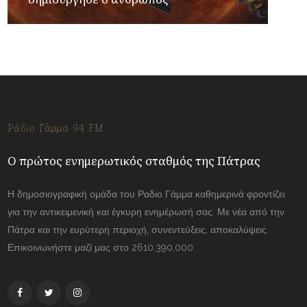
Ράδιο Γάμμα 94 FM
Ο πρώτος ενημερωτικός σταθμός της Πάτρας
Η δημοσιογραφική ομάδα του Ραδιο Γάμμα καθημερινά φροντίζει
για την αντικειμενική και έγκυρη ενημέρωσή σας. Με νέα από την
Πάτρα και την ευρύτερη περιοχή, συνεντεύξεις, αποκαλύψεις.
Επικοινωνήστε μαζί μας στο 2610.390.000