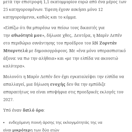
μετά την επιστροφή 1,1 εκατομμυρίου ευρώ από ένα μέρος των
25 κατηγορουμένων. Έφεση έχουν ασκήσει μόνο 12
κατηγορούμενοι, καθώς και το κόμμα.
«Ελπίζω ότι θα μπορέσω να πείσω τους δικαστές για
την
αθωότητά μου
», δήλωσε χθες, Δευτέρα, η Μαρίν Λεπέν
στο περιθώριο συνάντησης του προέδρου του RN
Ζορντάν
Μπαρντελά
με δημοσιογράφους. Με «ένα μόνο υπερασπιστικό
άξονα: να πω την αλήθεια» και «με την ελπίδα να ακουστώ
καλύτερα».
Μολονότι η Μαρίν Λεπέν δεν έχει εγκαταλείψει την ελπίδα να
απαλλαγεί, μια δήλωση
ενοχής
δεν θα την εμπόδιζε
απαραιτήτως να είναι υποψήφια στις προεδρικές εκλογές του
2027.
Υπό έναν
διπλό όρο
:
ενδεχόμενη ποινή άρσης της εκλογιμότητάς της να
είναι
μικρότερ
η των δύο ετών