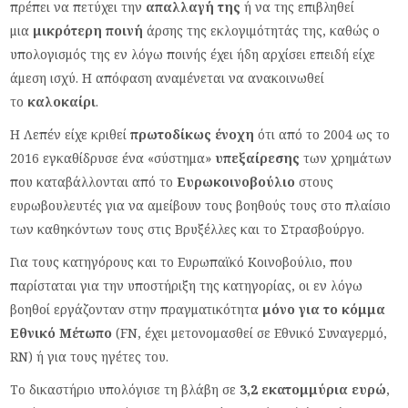
πρέπει να πετύχει την
απαλλαγή της
ή να της επιβληθεί
μια
μικρότερη ποινή
άρσης της εκλογιμότητάς της, καθώς ο
υπολογισμός της εν λόγω ποινής έχει ήδη αρχίσει επειδή είχε
άμεση ισχύ. Η απόφαση αναμένεται να ανακοινωθεί
το
καλοκαίρι
.
Η Λεπέν είχε κριθεί
πρωτοδίκως ένοχη
ότι από το 2004 ως το
2016 εγκαθίδρυσε ένα «σύστημα»
υπεξαίρεσης
των χρημάτων
που καταβάλλονται από το
Ευρωκοινοβούλιο
στους
ευρωβουλευτές για να αμείβουν τους βοηθούς τους στο πλαίσιο
των καθηκόντων τους στις Βρυξέλλες και το Στρασβούργο.
Για τους κατηγόρους και το Ευρωπαϊκό Κοινοβούλιο, που
παρίσταται για την υποστήριξη της κατηγορίας, οι εν λόγω
βοηθοί εργάζονταν στην πραγματικότητα
μόνο για το κόμμα
Εθνικό Μέτωπο
(FN, έχει μετονομασθεί σε Εθνικό Συναγερμό,
RN) ή για τους ηγέτες του.
Το δικαστήριο υπολόγισε τη βλάβη σε
3,2 εκατομμύρια ευρώ
,