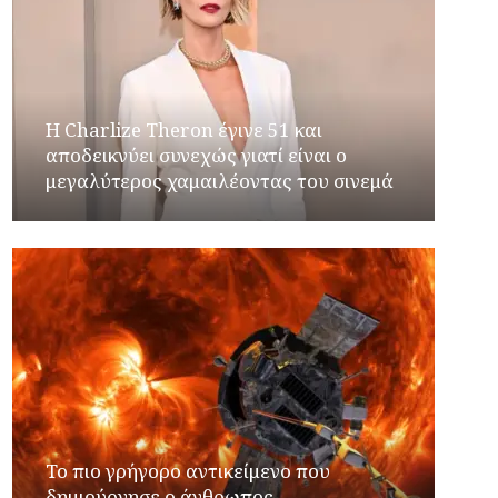
Η Charlize Theron έγινε 51 και
αποδεικνύει συνεχώς γιατί είναι ο
μεγαλύτερος χαμαιλέοντας του σινεμά
Το πιο γρήγορο αντικείμενο που
δημιούργησε ο άνθρωπος