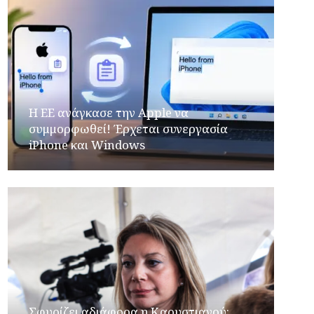
H ΕΕ ανάγκασε την Apple να
συμμορφωθεί! Έρχεται συνεργασία
iPhone και Windows
Σφυρίζει αδιάφορα η Καρυστιανού: