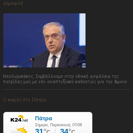
Δημοφιλή
Θεοδωρικάκος: Συμβάλλουμε στην εθνική ασφάλεια της
πατρίδας μας με νέο αναπτυξιακό καθεστώς για την Άμυνα
07/08/2026
Ο καιρός στη Πάτρα