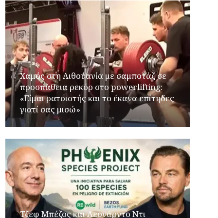
Χαμός στη Λιθουανία με σαμποτάζ σε
προσπάθεια ρεκόρ στο powerlifting:
«Είμαι ρατσιστής και το έκανα επίτηδες
γιατί σας μισώ»
Τζεφ Μπέζος και Λεονάρντο Ντι