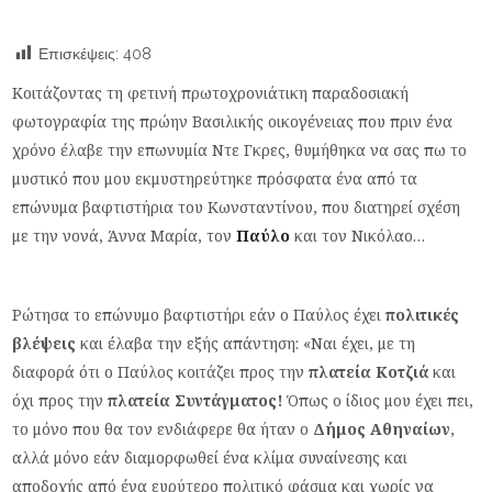
Επισκέψεις:
408
Κοιτάζοντας τη φετινή πρωτοχρονιάτικη παραδοσιακή
φωτογραφία της πρώην Βασιλικής οικογένειας που πριν ένα
χρόνο έλαβε την επωνυμία Ντε Γκρες, θυμήθηκα να σας πω το
μυστικό που μου εκμυστηρεύτηκε πρόσφατα ένα από τα
επώνυμα βαφτιστήρια του Κωνσταντίνου, που διατηρεί σχέση
με την νονά, Άννα Μαρία, τον
Παύλο
και τον Νικόλαο…
Ρώτησα το επώνυμο βαφτιστήρι εάν ο Παύλος έχει
πολιτικές
βλέψεις
και έλαβα την εξής απάντηση: «Ναι έχει, με τη
διαφορά ότι ο Παύλος κοιτάζει προς την
πλατεία Κοτζιά
και
όχι προς την
πλατεία Συντάγματος!
Όπως ο ίδιος μου έχει πει,
το μόνο που θα τον ενδιάφερε θα ήταν ο
Δήμος Αθηναίων
,
αλλά μόνο εάν διαμορφωθεί ένα κλίμα συναίνεσης και
αποδοχής από ένα ευρύτερο πολιτικό φάσμα και χωρίς να