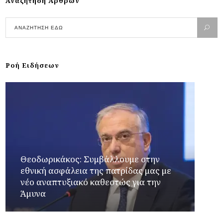
Αναζήτηση Άρθρων
Ροή Ειδήσεων
Θεοδωρικάκος: Συμβάλλουμε στην
εθνική ασφάλεια της πατρίδας μας με
νέο αναπτυξιακό καθεστώς για την
Άμυνα