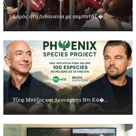
Χαμός στη Λιθουανία με σαμποτάζ �...
Τζεφ Μπέζος και Λεονάρντο Ντι Κά�...