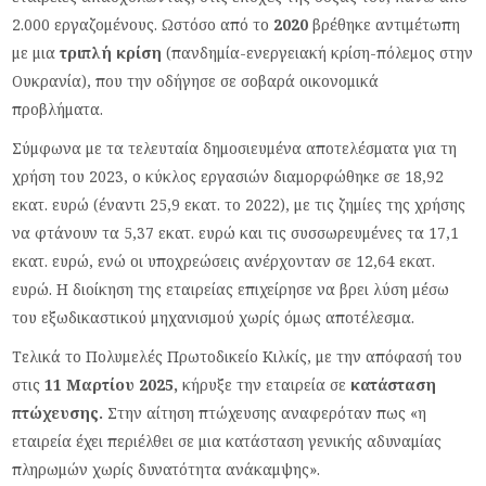
2.000 εργαζομένους. Ωστόσο από το
2020
βρέθηκε αντιμέτωπη
με μια
τριπλή κρίση
(πανδημία-ενεργειακή κρίση-πόλεμος στην
Ουκρανία), που την οδήγησε σε σοβαρά οικονομικά
προβλήματα.
Σύμφωνα με τα τελευταία δημοσιευμένα αποτελέσματα για τη
χρήση του 2023, ο κύκλος εργασιών διαμορφώθηκε σε 18,92
εκατ. ευρώ (έναντι 25,9 εκατ. το 2022), με τις ζημίες της χρήσης
να φτάνουν τα 5,37 εκατ. ευρώ και τις συσσωρευμένες τα 17,1
εκατ. ευρώ, ενώ οι υποχρεώσεις ανέρχονταν σε 12,64 εκατ.
ευρώ. Η διοίκηση της εταιρείας επιχείρησε να βρει λύση μέσω
του εξωδικαστικού μηχανισμού χωρίς όμως αποτέλεσμα.
Τελικά το Πολυμελές Πρωτοδικείο Κιλκίς, με την απόφασή του
στις
11 Μαρτίου 2025,
κήρυξε την εταιρεία σε
κατάσταση
πτώχευσης.
Στην αίτηση πτώχευσης αναφερόταν πως «η
εταιρεία έχει περιέλθει σε μια κατάσταση γενικής αδυναμίας
πληρωμών χωρίς δυνατότητα ανάκαμψης».