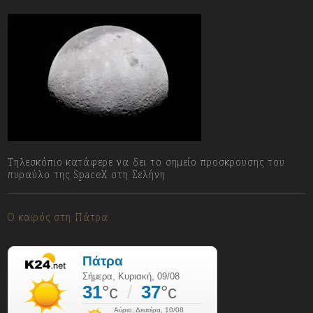
Τηλεσκόπιο κατάφερε να δει το σημείο προσκρουσης του
πυραύλο της SpaceX στη Σελήνη
09/08/2026
Ο καιρός στη Πάτρα