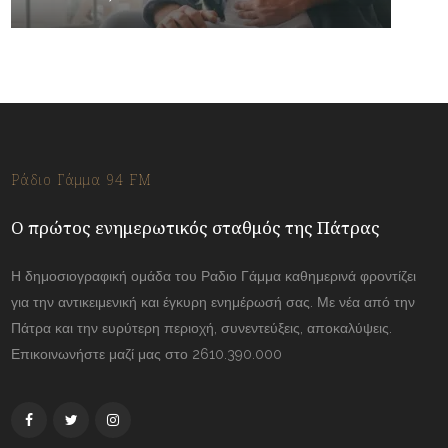
Ράδιο Γάμμα 94 FM
Ο πρώτος ενημερωτικός σταθμός της Πάτρας
Η δημοσιογραφική ομάδα του Ραδιο Γάμμα καθημερινά φροντίζει
για την αντικειμενική και έγκυρη ενημέρωσή σας. Με νέα από την
Πάτρα και την ευρύτερη περιοχή, συνεντεύξεις, αποκαλύψεις.
Επικοινωνήστε μαζί μας στο 2610.390.000