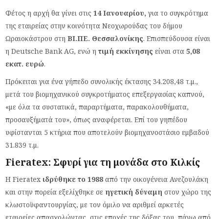
Φέτος η αρχή θα γίνει στις
14 Ιανουαρίου,
για το συγκρότημα
της εταιρείας στην κοινότητα Νεοχωρούδας του δήμου
Ωραιοκάστρου στη
ΒΙ.ΠΕ. Θεσσαλονίκης
. Επισπεύδουσα είναι
η Deutsche Bank AG, ενώ η
τιμή εκκίνησης
είναι στα
5,08
εκατ. ευρώ
.
Πρόκειται για ένα γήπεδο συνολικής έκτασης 34.208,48 τ.μ.,
μετά του βιομηχανικού συγκροτήματος επεξεργασίας καπνού,
«με όλα τα συστατικά, παραρτήματα, παρακολουθήματα,
προσαυξήματά του», όπως αναφέρεται. Επί του γηπέδου
υφίστανται 5 κτήρια που αποτελούν βιομηχανοστάσιο εμβαδού
31.839 τ.μ.
Fieratex: Σφυρί για τη μονάδα στο Κιλκίς
Η Fieratex
ιδρύθηκε το 1988
από την οικογένεια Ανεζουλάκη
και στην πορεία εξελίχθηκε σε
ηγετική δύναμη
στον χώρο της
κλωστοϋφαντουργίας, με τον όμιλο να αριθμεί αρκετές
εταιρείες απασχολώντας, στις εποχές της δόξας του, πάνω από