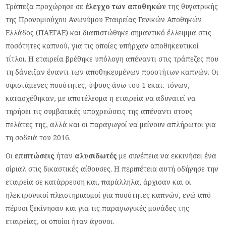
Τράπεζα προχώρησε σε
έλεγχο των αποθηκών
της θυγατρικής
της Προνομιούχου Ανωνύμου Εταιρείας Γενικών Αποθηκών
Ελλάδος (ΠΑΕΓΑΕ) και διαπιστώθηκε σημαντικό έλλειμμα στις
ποσότητες καπνού, για τις οποίες υπήρχαν αποθηκευτικοί
τίτλοι. Η εταιρεία βρέθηκε υπόλογη απέναντι στις τράπεζες που
τη δάνειζαν έναντι των αποθηκευμένων ποσοτήτων καπνών. Οι
υφιστάμενες ποσότητες, ύψους άνω του 1 εκατ. τόνων,
κατασχέθηκαν, με αποτέλεσμα η εταιρεία να αδυνατεί να
τηρήσει τις συμβατικές υποχρεώσεις της απέναντι στους
πελάτες της, αλλά και οι παραγωγοί να μείνουν απλήρωτοι για
τη σοδειά του 2016.
Οι
επιπτώσεις
ήταν
αλυσιδωτές
με συνέπεια να εκκινήσει ένα
σίριαλ στις δικαστικές αίθουσες. Η περιπέτεια αυτή οδήγησε την
εταιρεία σε κατάρρευση και, παράλληλα, άρχισαν και οι
ηλεκτρονικοί πλειστηριασμοί για ποσότητες καπνών, ενώ από
πέρυσι ξεκίνησαν και για τις παραγωγικές μονάδες της
εταιρείας, οι οποίοι ήταν άγονοι.