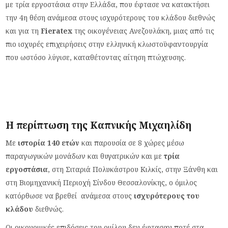
με τρία εργοστάσια στην Ελλάδα, που έφτασε να κατακτήσει
την 4η θέση ανάμεσα στους ισχυρότερους του κλάδου διεθνώς
και για τη
Fieratex
της οικογένειας Ανεζουλάκη, μιας από τις
πιο ισχυρές επιχειρήσεις στην ελληνική κλωστοϋφαντουργία
που ωστόσο λύγισε, καταθέτοντας αίτηση πτώχευσης.
Η περίπτωση της Καπνικής Μιχαηλίδη
Με
ιστορία 140 ετών
και παρουσία σε 8 χώρες μέσω
παραγωγικών μονάδων και θυγατρικών και με
τρία
εργοστάσια
, στη Σιταριά Πολυκάστρου Kιλκίς, στην Ξάνθη και
στη Bιομηχανική Περιοχή Σίνδου Θεσσαλονίκης, ο όμιλος
κατόρθωσε να βρεθεί ανάμεσα στους
ισχυρότερους του
κλάδου
διεθνώς.
Οι οικονομικές επιδόσεις του ομίλου δεν έφτασαν ποτέ στα