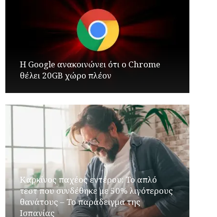
Η Google ανακοινώνει ότι ο Chrome
θέλει 20GB χώρο πλέον
Καρκίνος παχέος εντέρου: Το απλό
τεστ που συνδέθηκε με 50% λιγότερους
θανάτους – Το παράδειγμα της
Ισπανίας