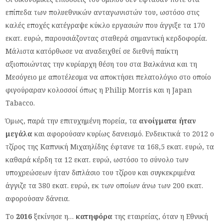
επίπεδα των πολυεθνικών ανταγωνιστών του, ωστόσο στις
καλές εποχές κατέγραψε κύκλο εργασιών που άγγιξε τα 170
εκατ. ευρώ, παρουσιάζοντας σταθερά σημαντική κερδοφορία.
Μάλιστα κατόρθωσε να αναδειχθεί σε διεθνή παίκτη
αξιοποιώντας την κυρίαρχη θέση του στα Βαλκάνια και τη
Μεσόγειο με αποτέλεσμα να αποκτήσει πελατολόγιο στο οποίο
φιγούραραν κολοσσοί όπως η Philip Morris και η Japan
Tabacco.
Όμως, παρά την επιτυχημένη πορεία, τα
ανοίγματα ήταν
μεγάλα
και αφορούσαν κυρίως δανεισμό. Ενδεικτικά το 2012 ο
τζίρος της Καπνική Μιχαηλίδης έφτανε τα 168,5 εκατ. ευρώ, τα
καθαρά κέρδη τα 12 εκατ. ευρώ, ωστόσο το σύνολο των
υποχρεώσεων ήταν διπλάσιο του τζίρου και συγκεκριμένα
άγγιζε τα 380 εκατ. ευρώ, εκ των οποίων άνω των 200 εκατ.
αφορούσαν δάνεια.
Το
2016
ξεκίνησε η…
κατηφόρα
της εταιρείας, όταν η Εθνική