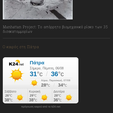
Manhattan Project: Το απόρρητο βιομηχανικό ρίσκο των 35
δισεκατομμυρίων
06/08/2026
Ο καιρός στη Πάτρα
πρόγνωση καιρού από το k24.net