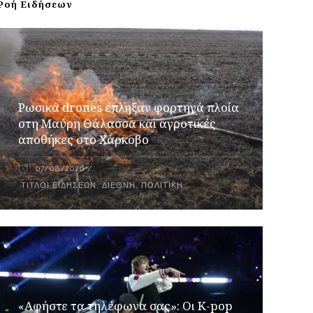
Ροή Ειδήσεων
Ρωσικά drones έπληξαν φορτηγά πλοία
στη Μαύρη Θάλασσα και αγροτικές
αποθήκες στο Χάρκοβο
07/08/2026
ΤΊΤΛΟΙ ΕΙΔΉΣΕΩΝ
,
ΔΙΕΘΝΉ
,
ΠΟΛΙΤΙΚΉ
«Αφήστε τα τηλέφωνα σας»: Οι K-pop