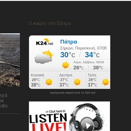
Ο καιρός στη Πάτρα
πρόγνωση καιρού από το k24.net
τηγά
αι
κοβο