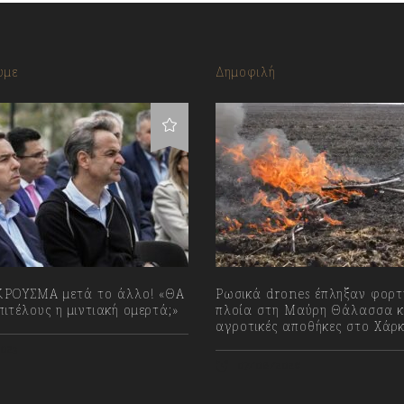
υμε
Δημοφιλή
ΡΟΥΣΜΑ μετά το άλλο! «ΘΑ
Ρωσικά drones έπληξαν φορ
ιτέλους η μιντιακή ομερτά;»
πλοία στη Μαύρη Θάλασσα κ
αγροτικές αποθήκες στο Χάρ
023
07/08/2026