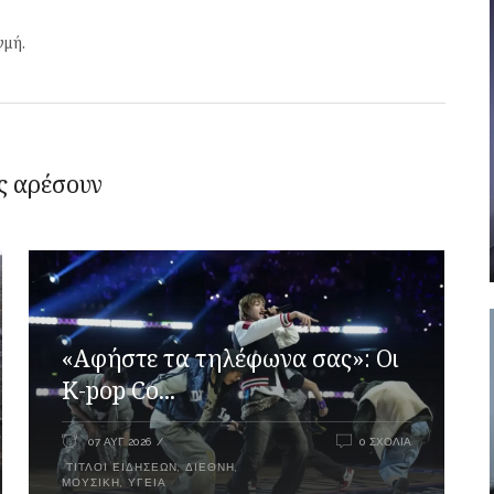
γμή.
ς αρέσουν
«Αφήστε τα τηλέφωνα σας»: Οι
K-pop Co...
07 ΑΥΓ 2026
0 ΣΧΌΛΙΑ
ΤΊΤΛΟΙ ΕΙΔΉΣΕΩΝ
,
ΔΙΕΘΝΉ
,
ΜΟΥΣΙΚΉ
,
ΥΓΕΊΑ