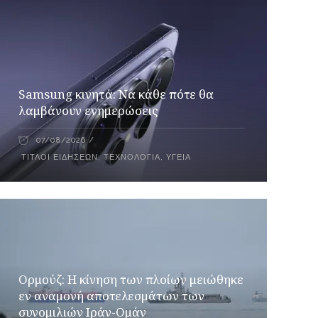
Samsung κινητά: Να κάθε πότε θα
λαμβάνουν ενημερώσεις
07/08/2026
ΤΊΤΛΟΙ ΕΙΔΉΣΕΩΝ
,
ΤΕΧΝΟΛΟΓΊΑ
,
ΥΓΕΊΑ
Ορμούζ: Η κίνηση των πλοίων μειώθηκε
εν αναμονή αποτελεσμάτων των
συνομιλιών Ιράν-Ομάν