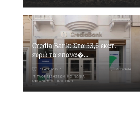
Credia Bank: Στα 53,6 εκατ.
ευρώ τα επανα�...
07 ΑΥΓ 2026
0 ΣΧΌΛΙΑ
ΤΊΤΛΟΙ ΕΙΔΉΣΕΩΝ
,
ΚΟΙΝΩΝΊΑ
,
ΟΙΚΟΝΟΜΊΑ
,
ΠΟΛΙΤΙΚΉ