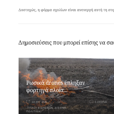
Δυστυχώς, η φόρμα σχολίων είναι ανενεργή αυτή τη στι
Δημοσιεύσεις που μπορεί επίσης να σα
Ρωσικά drones έπληξαν
φορτηγά πλοία...
07 ΑΥΓ 2026
0 ΣΧΌΛΙΑ
ΤΊΤΛΟΙ ΕΙΔΉΣΕΩΝ
,
ΔΙΕΘΝΉ
,
ΠΟΛΙΤΙΚΉ