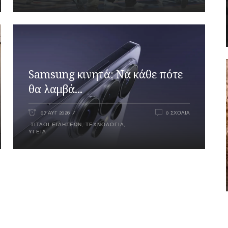
Samsung κινητά: Να κάθε πότε
θα λαμβά...
07 ΑΥΓ 2026
0 ΣΧΌΛΙΑ
ΤΊΤΛΟΙ ΕΙΔΉΣΕΩΝ
,
ΤΕΧΝΟΛΟΓΊΑ
,
ΥΓΕΊΑ