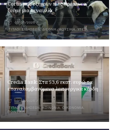
Cortis μας εξηγούν πώς πρέπει να
ζούμε μια συναυλία
07/08/2026
ΤΊΤΛΟΙ ΕΙΔΉΣΕΩΝ
,
ΔΙΕΘΝΉ
,
ΜΟΥΣΙΚΉ
,
ΥΓΕΊΑ
Credia Bank: Στα 53,6 εκατ. ευρώ τα
επαναλαμβανόμενα λειτουργικά κέρδη
07/08/2026
ΤΊΤΛΟΙ ΕΙΔΉΣΕΩΝ
,
ΚΟΙΝΩΝΊΑ
,
ΟΙΚΟΝΟΜΊΑ
,
ΠΟΛΙΤΙΚΉ