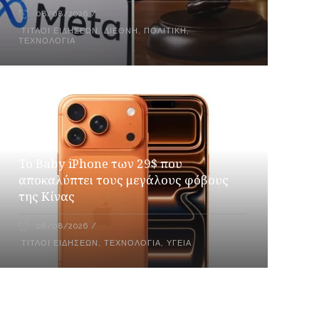
08/08/2026
ΤΊΤΛΟΙ ΕΙΔΉΣΕΩΝ
,
ΔΙΕΘΝΉ
,
ΠΟΛΙΤΙΚΉ
,
ΤΕΧΝΟΛΟΓΊΑ
Το Baby iPhone των 29$ που
αποκαλύπτει τους μεγάλους φόβους
της Κίνας
08/08/2026
ΤΊΤΛΟΙ ΕΙΔΉΣΕΩΝ
,
ΤΕΧΝΟΛΟΓΊΑ
,
ΥΓΕΊΑ