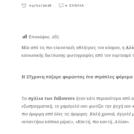
03/01/2026
0 ΣΧΌΛΙΑ
Επισκέψεις:
485
Μία από τις πιο ελκυστικές αθλήτριες του κόσμου, η
Αλί
κοινωνικής δικτύωσης φωτογραφίες από τον εορτασμό τη
Η 27χρονη πόζαρε φορώντας ένα στράπλες φόρεμα
Τα
σχόλια των followers
ήταν κάτι περισσότερα από α
εξωπραγματική, το χαμόγελό σου φωτίζει την ψυχή σου κ
πιο όμορφη από όλες τις όμορφες. Καλή χρονιά, άγγελέ 
συναντήσω κάποια μέρα
;», «
Καυτή, πιο καυτή, Αλίσα
».