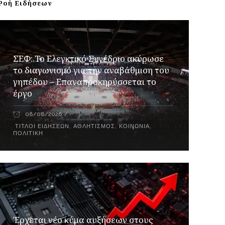
Ροή Ειδήσεων
ΣΕΦ: Το Ελεγκτικό Συνέδριο ακύρωσε
το διαγωνισμό για την αναβάθμιση του
γηπέδου – Επαναπροκηρύσσεται το
έργο
08/08/2026
ΤΊΤΛΟΙ ΕΙΔΉΣΕΩΝ
,
ΑΘΛΗΤΙΣΜΌΣ
,
ΚΟΙΝΩΝΊΑ
,
ΠΟΛΙΤΙΚΉ
Έρχεται νέο κύμα αυξήσεων στους