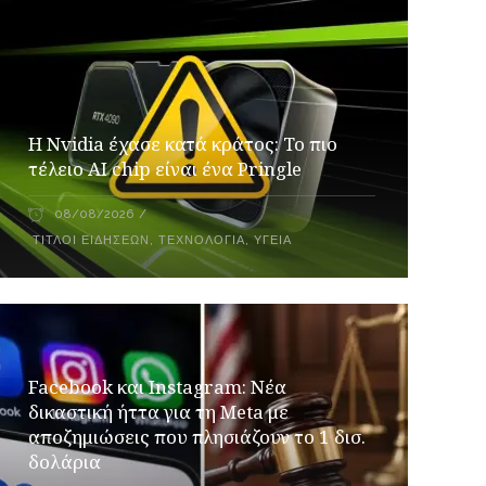
Η Nvidia έχασε κατά κράτος: Το πιο
τέλειο AI chip είναι ένα Pringle
08/08/2026
ΤΊΤΛΟΙ ΕΙΔΉΣΕΩΝ
,
ΤΕΧΝΟΛΟΓΊΑ
,
ΥΓΕΊΑ
Facebook και Instagram: Νέα
δικαστική ήττα για τη Meta με
αποζημιώσεις που πλησιάζουν το 1 δισ.
δολάρια