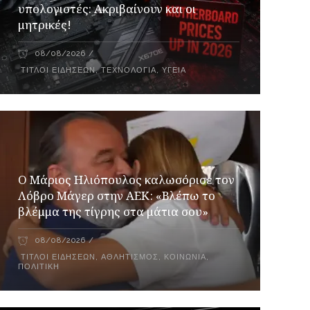
υπολογιστές: Ακριβαίνουν και οι
μητρικές!
08/08/2026
ΤΊΤΛΟΙ ΕΙΔΉΣΕΩΝ
,
ΤΕΧΝΟΛΟΓΊΑ
,
ΥΓΕΊΑ
Ο Μάριος Ηλιόπουλος καλωσόρισε τον
Λόβρο Μάγερ στην ΑΕΚ: «Βλέπω το
βλέμμα της τίγρης στα μάτια σου»
08/08/2026
ΤΊΤΛΟΙ ΕΙΔΉΣΕΩΝ
,
ΑΘΛΗΤΙΣΜΌΣ
,
ΚΟΙΝΩΝΊΑ
,
ΠΟΛΙΤΙΚΉ