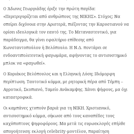
Ο Άδωνις Γεωργιάδης έριξε την πρώτη παγίδα:
«Περιτριγυρίζεται από ανθρώπους της ΝΙΚΗΣ». Στόχος; Να
σπείρει διχόνοια στην Αριστερά, πιέζοντας την Καρυστιανού να
ορίσει ιδεολογικά τον εαυτό της. Το Μεταναστευτικό, για
παράδειγμα, θα γίνει εφαλτήριο επίθεσης από
Κωνσταντοπούλου ή Βελόπουλο. Η Ν.Δ. ποντάρει σε
ενδοαντιπολιτευτική φαγωμάρα, αφήνοντας το αντισυστημικό
μπλοκ να «φαγωθεί».
Ο Κυριάκος Βελόπουλος και η Ελληνική Λύση; Ιδιόμορφη
περίπτωση. Ταυτοτικό κόμμα, με ρητορική πέρα από Τέμπη –
Αγροτικό, Σκοπιανό, Ταμείο Ανάκαμψης. Χάνει ψήφους, μα όχι
καταστροφικά.
Οι καμπάνες χτυπούν βαριά για τη ΝΙΚΗ. Χριστιανικό,
αντισυστημικό κόμμα, σήκωσε από τους καναπέδες τους
καχύποπτους ψηφοφόρους. Μα μετά τις ευρωεκλογές επήλθε
απογοήτευση: εκλογή celebrity-μοντέλου, παραίτηση