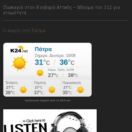
Πυρκαγιά στον Κουβαρά Αττικής – Μήνυμα του 112 για
ετοιμότητα
10/08/2026
Ο καιρός στη Πάτρα
πρόγνωση καιρού από το k24.net