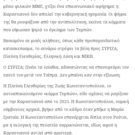
μέσω φιλικών ΜΜΕ, χτίζει ένα επικοινωνιακό αφήγημα: η
Καρυστιανού δεν απειλεί την κυβερνητική ηγεμονία. Οι ψήφοι
της θα ρουφήξουν από την αντιπολίτευση, εκείνα τα κόμματα
που σήκωσαν ψηλά το έγκλημα των Τεμπών.
Βασισμένο σε μισές αλήθειες, όπως κάθε προπαγανδιστικό
κατασκεύασμα, το σενάριο στρέφει τα βέλη προς ΣΥΡΙΖΑ,
Πλεύση Ελευθερίας, Ελληνική Λύση και ΝΙΚΗ.
Ο ΣΥΡΙΖΑ; Πνέει τα λοίσθια, αδυνατώντας να επανεφεύρει τον
εαυτό του μετά τον Τσίπρα. Δεν μπαίνει καν στην εξίσωση.
Η Πλεύση Ελευθερίας της Ζωής Κωνσταντοπούλου, το
αυτοαποκαλούμενο «κόμμα Τεμπών», είδε σχέσεις να ραγίζουν
με την Καρυστιανού από το 2025. Η Κωνσταντοπούλου, νομική
σύμβουλος αρχικά, βγήκε από το κάδρο όταν μπήκε η Μαρία
Γρατσία. Η Κωνσταντοπούλου επανέρχεται δίπλα στον Ρούτσι,
μα η εκλογική της πελατεία συρρικνώνεται, ιδίως αφού η
Καρυστιανού αντλεί από αριστερά.