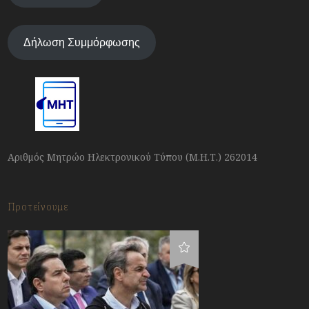
Δήλωση Συμμόρφωσης
Αριθμός Μητρώο Ηλεκτρονικού Τύπου (Μ.Η.Τ.) 262014
Προτείνουμε