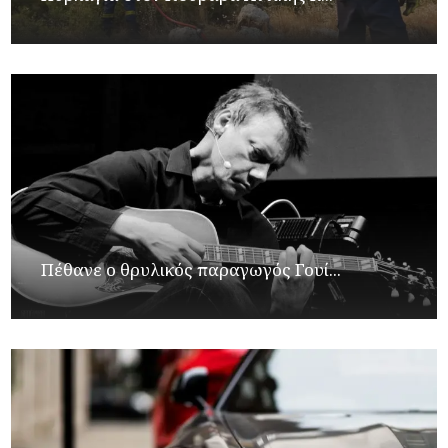
Πέθανε ο θρυλικός παραγωγός Γουί...