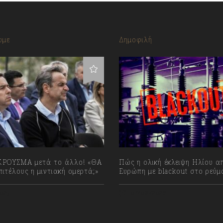
υμε
Δημοφιλή
ΡΟΥΣΜΑ μετά το άλλο! «ΘΑ
Πώς η ολική έκλειψη Ηλίου απ
ιτέλους η μιντιακή ομερτά;»
Ευρώπη με blackout στο ρεύμ
023
07/08/2026