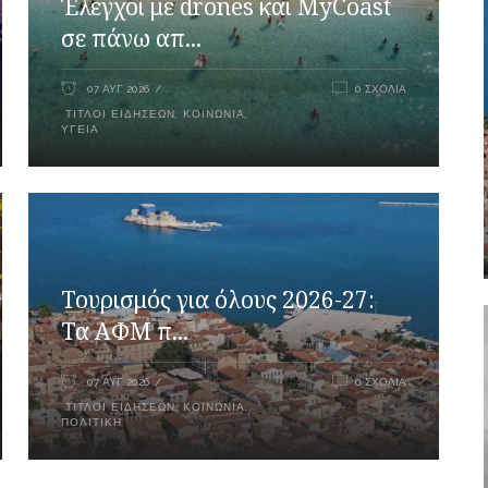
Έλεγχοι με drones και MyCoast
σε πάνω απ...
07 ΑΥΓ 2026
0 ΣΧΌΛΙΑ
ΤΊΤΛΟΙ ΕΙΔΉΣΕΩΝ
,
ΚΟΙΝΩΝΊΑ
,
ΥΓΕΊΑ
Τουρισμός για όλους 2026-27:
Τα ΑΦΜ π...
07 ΑΥΓ 2026
0 ΣΧΌΛΙΑ
ΤΊΤΛΟΙ ΕΙΔΉΣΕΩΝ
,
ΚΟΙΝΩΝΊΑ
,
ΠΟΛΙΤΙΚΉ