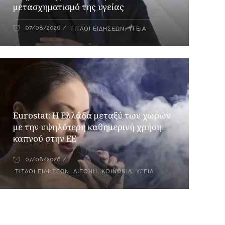
μετασχηματισμό της υγείας
07/08/2026
ΤΊΤΛΟΙ ΕΙΔΉΣΕΩΝ
,
ΥΓΕΊΑ
Eurostat: Η Ελλάδα μεταξύ των χωρών
με την υψηλότερη καθημερινή χρήση
καπνού στην ΕΕ
07/08/2026
ΤΊΤΛΟΙ ΕΙΔΉΣΕΩΝ
,
ΔΙΕΘΝΉ
,
ΚΟΙΝΩΝΊΑ
,
ΥΓΕΊΑ