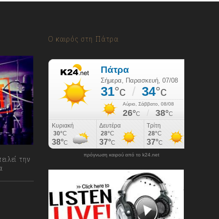
Ο καιρός στη Πάτρα
πρόγνωση καιρού από το k24.net
ειλεί την
α