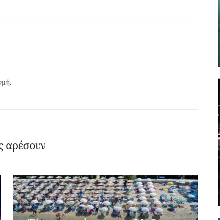
γμή.
ς αρέσουν