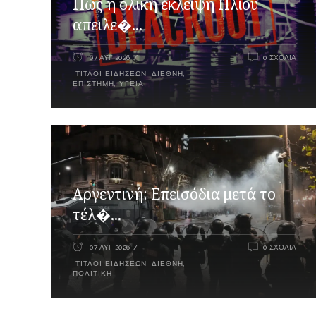
Πώς η ολική έκλειψη Ηλίου
απειλε�...
07 ΑΥΓ 2026
0 ΣΧΌΛΙΑ
ΤΊΤΛΟΙ ΕΙΔΉΣΕΩΝ
,
ΔΙΕΘΝΉ
,
ΕΠΙΣΤΉΜΗ
,
ΥΓΕΊΑ
Αργεντινή: Επεισόδια μετά το
τέλ�...
07 ΑΥΓ 2026
0 ΣΧΌΛΙΑ
ΤΊΤΛΟΙ ΕΙΔΉΣΕΩΝ
,
ΔΙΕΘΝΉ
,
ΠΟΛΙΤΙΚΉ