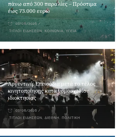
πάνω από 300 παραλίες – Πρόστιμα
έως 73.000 ευρώ
07/08/2026
ΤΊΤΛΟΙ ΕΙΔΉΣΕΩΝ
,
ΚΟΙΝΩΝΊΑ
,
ΥΓΕΊΑ
Αργεντινή: Επεισόδια μετά το τέλος
κινητοποίησης κατά νομοσχεδίου
ιδιοκτησίας
07/08/2026
ΤΊΤΛΟΙ ΕΙΔΉΣΕΩΝ
,
ΔΙΕΘΝΉ
,
ΠΟΛΙΤΙΚΉ