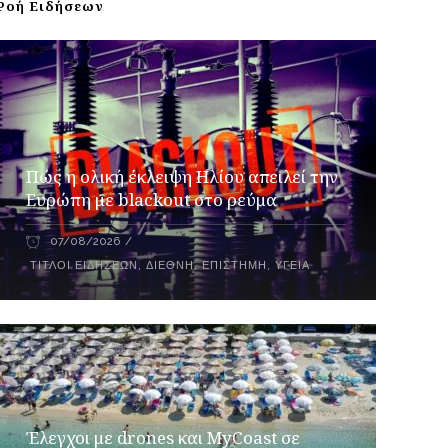
Ροή Ειδήσεων
Πώς η ολική έκλειψη Ηλίου απειλεί την
Ευρώπη με blackout στο ρεύμα
07/08/2026
ΤΊΤΛΟΙ ΕΙΔΉΣΕΩΝ
,
ΔΙΕΘΝΉ
,
ΕΠΙΣΤΉΜΗ
,
ΥΓΕΊΑ
Έλεγχοι με drones και MyCoast σε