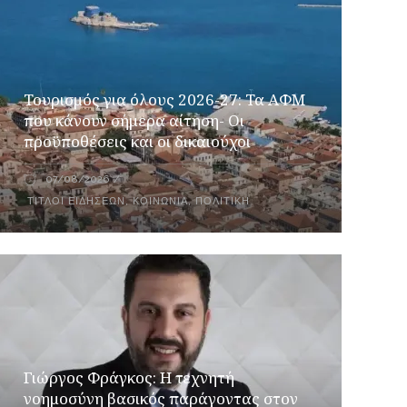
Τουρισμός για όλους 2026-27: Τα ΑΦΜ
που κάνουν σήμερα αίτηση- Οι
προϋποθέσεις και οι δικαιούχοι
07/08/2026
ΤΊΤΛΟΙ ΕΙΔΉΣΕΩΝ
,
ΚΟΙΝΩΝΊΑ
,
ΠΟΛΙΤΙΚΉ
Γιώργος Φράγκος: Η τεχνητή
νοημοσύνη βασικός παράγοντας στον