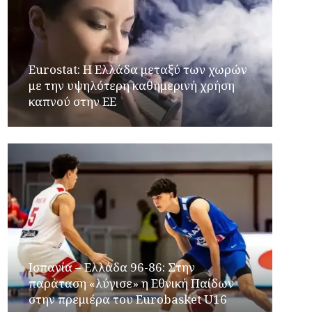
Eurostat: Η Ελλάδα μεταξύ των χωρών
με την υψηλότερη καθημερινή χρήση
καπνού στην ΕΕ
Ισπανία – Ελλάδα 96-86: Στην
παράταση «λύγισε» η Εθνική Παίδων
στην πρεμιέρα του Eurobasket U16