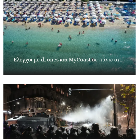
Έλεγχοι με drones και MyCoast σε πάνω απ...