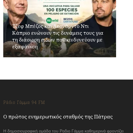
Τζεφ Μπέζος και Λεονάρντο Ντι
Κάπριο ενώνουν τις δυνάμεις τους για
τη διάσωση ειδών που κινδυνεύουν με
εξαφάνιση
Ράδιο Γάμμα 94 FM
Ο πρώτος ενημερωτικός σταθμός της Πάτρας
Η δημοσιογραφική ομάδα του Ραδιο Γάμμα καθημερινά φροντίζει