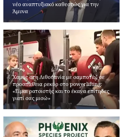
νέο αναπτυξιακό καθεστώς για την
Άμυνα
Χαμός στη Λιθουανία με σαμποτάζ σε
προσπάθεια ρεκόρ στο powerlifting:
«Είμαι ρατσιστής και το έκανα επίτηδες
γιατί σας μισώ»