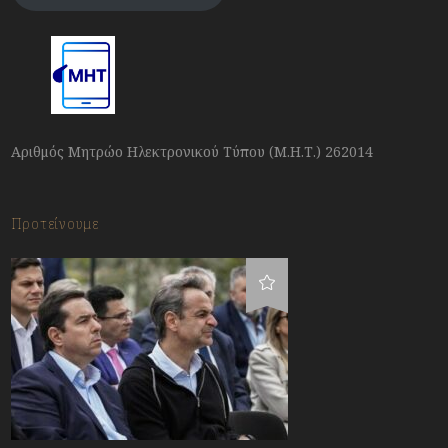
Αριθμός Μητρώο Ηλεκτρονικού Τύπου (Μ.Η.Τ.) 262014
Προτείνουμε