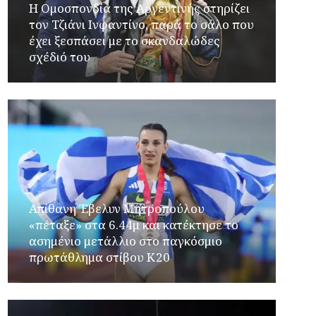
Η Ομοσπονδία της Αργεντινής στηρίζει
τον Τζιάνι Ινφαντίνο, παρά το σάλο που
έχει ξεσπάσει με το σκανδαλώδες
σχέδιό του
Απίθανη Έβελυν Μητροπούλου
«πέταξε» στα 6.44μ και κατέκτησε το
ασημένιο μετάλλιο στο παγκόσμιο
πρωτάθλημα στίβου Κ20