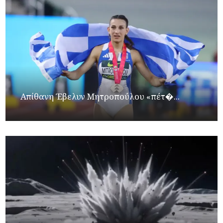
Απίθανη Έβελυν Μητροπούλου «πέτ�...