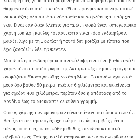
λεπτομέρειες γύρω από ορισμένα βουνά και φαράγγια που είναι
θαμμένα κάτω από τον πάγο. «Είναι πραγματικά συναρπαστικό
να κοιτάζεις όλα αυτά τα νέα τοπία και να βλέπεις τι υπάρχει
εκεί. Είναι σαν όταν βλέπεις για πρώτη φορά έναν τοπογραφικό
χάρτη του Άρη και λες “ουάου, αυτό είναι τόσο ενδιαφέρον,
μοιάζει λίγο με τη Σκωτία” ή “αυτό δεν μοιάζει με τίποτα που
έχω ξαναδεί”» λέει η Όκεντεν.
Μια ιδιαίτερα ενδιαφέρουσα ανακάλυψη είναι ένα βαθύ κανάλι
χαραγμένο στο υπόστρωμα της Ανταρκτικής σε μια περιοχή που
ονομάζεται Υποπαγετώδης Λεκάνη Μοντ. Το κανάλι έχει κατά
μέσο όρο βάθος 50 μέτρα, πλάτος 6 χιλιόμετρα και εκτείνεται
για σχεδόν 400 χιλιόμετρα, περίπου όσο η απόσταση από το
Λονδίνο έως το Νιούκαστλ σε ευθεία γραμμή.
Ο νέος χάρτης των ερευνητών είναι απίθανο να είναι ο τελικός.
Βασίζεται σε παραδοχές σχετικά με το πώς ακριβώς ρέει ο
πάγος, οι οποίες, όπως κάθε μέθοδος, συνοδεύονται από
αβεβαιότητες. Επίσης, πολλά απομένουν να ανακαλυφθούν για