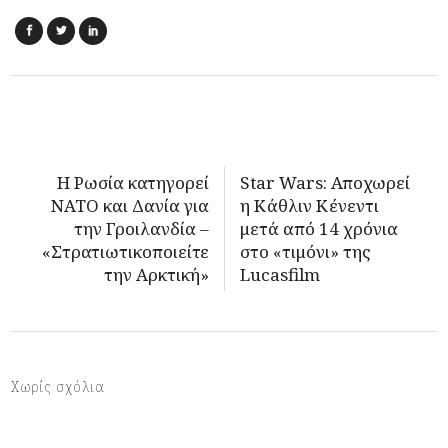
Η Ρωσία κατηγορεί
Star Wars: Αποχωρεί
NATO και Δανία για
η Κάθλιν Κένεντι
την Γροιλανδία –
μετά από 14 χρόνια
«Στρατιωτικοποιείτε
στο «τιμόνι» της
την Αρκτική»
Lucasfilm
Χωρίς σχόλια