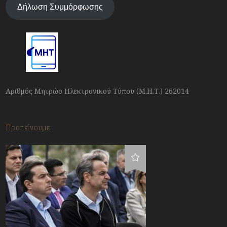
Δήλωση Συμμόρφωσης
Αριθμός Μητρώο Ηλεκτρονικού Τύπου (Μ.Η.Τ.) 262014
Προτείνουμε