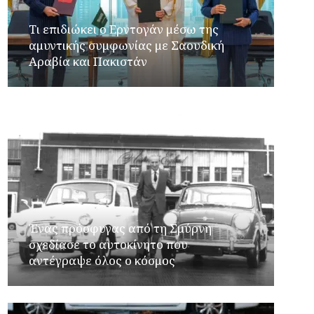
Τι επιδιώκει ο Ερντογάν μέσω της
αμυντικής συμφωνίας με Σαουδική
Αραβία και Πακιστάν
Ένας πρόσφυγας από τη Σμύρνη
σχεδίασε το αυτοκίνητο που
αντέγραψε όλος ο κόσμος