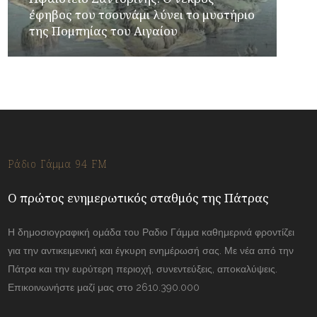
έφηβος του τσουνάμι λύνει το μυστήριο
της Πομπηίας του Αιγαίου
Ράδιο Γάμμα 94 FM
Ο πρώτος ενημερωτικός σταθμός της Πάτρας
Η δημοσιογραφική ομάδα του Ραδιο Γάμμα καθημερινά φροντίζει
για την αντικειμενική και έγκυρη ενημέρωσή σας. Με νέα από την
Πάτρα και την ευρύτερη περιοχή, συνεντεύξεις, αποκαλύψεις.
Επικοινωνήστε μαζί μας στο 2610.390.000