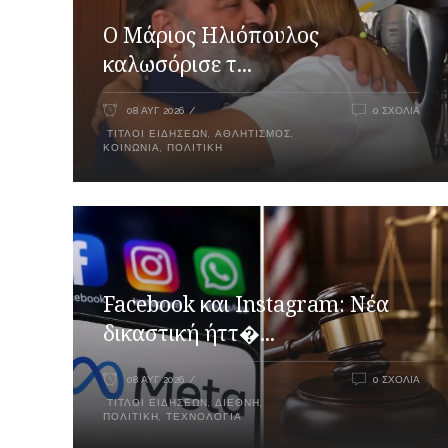
Ο Μάριος Ηλιόπουλος
καλωσόρισε τ...
08 ΑΥΓ 2026
0 ΣΧΌΛΙΑ
ΤΊΤΛΟΙ ΕΙΔΉΣΕΩΝ
,
ΑΘΛΗΤΙΣΜΌΣ
,
ΚΟΙΝΩΝΊΑ
,
ΠΟΛΙΤΙΚΉ
Facebook και Instagram: Νέα
δικαστική ήττ�...
08 ΑΥΓ 2026
0 ΣΧΌΛΙΑ
ΤΊΤΛΟΙ ΕΙΔΉΣΕΩΝ
,
ΔΙΕΘΝΉ
,
ΠΟΛΙΤΙΚΉ
,
ΤΕΧΝΟΛΟΓΊΑ