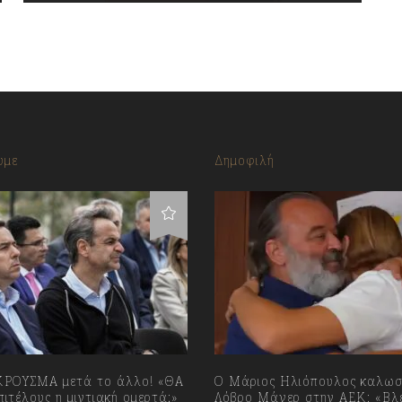
υμε
Δημοφιλή
ΡΟΥΣΜΑ μετά το άλλο! «ΘΑ
Ο Μάριος Ηλιόπουλος καλωσ
ιτέλους η μιντιακή ομερτά;»
Λόβρο Μάγερ στην ΑΕΚ: «Βλ