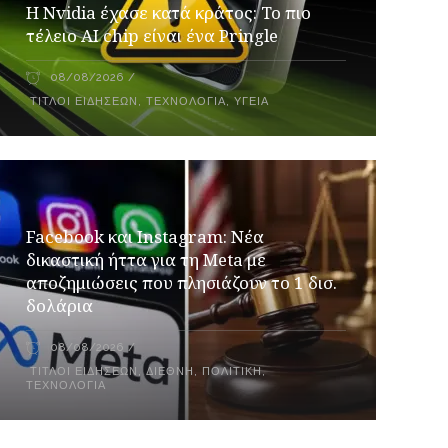
Η Nvidia έχασε κατά κράτος: Το πιο
τέλειο AI chip είναι ένα Pringle
08/08/2026
ΤΊΤΛΟΙ ΕΙΔΉΣΕΩΝ
,
ΤΕΧΝΟΛΟΓΊΑ
,
ΥΓΕΊΑ
Facebook και Instagram: Νέα
δικαστική ήττα για τη Meta με
αποζημιώσεις που πλησιάζουν το 1 δισ.
δολάρια
08/08/2026
ΤΊΤΛΟΙ ΕΙΔΉΣΕΩΝ
,
ΔΙΕΘΝΉ
,
ΠΟΛΙΤΙΚΉ
,
ΤΕΧΝΟΛΟΓΊΑ