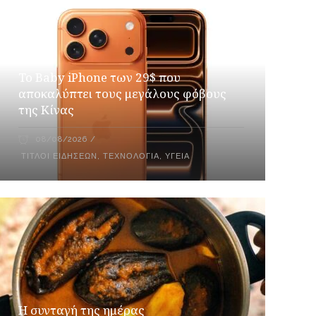
Το Baby iPhone των 29$ που
αποκαλύπτει τους μεγάλους φόβους
της Κίνας
08/08/2026
ΤΊΤΛΟΙ ΕΙΔΉΣΕΩΝ
,
ΤΕΧΝΟΛΟΓΊΑ
,
ΥΓΕΊΑ
Η συνταγή της ημέρας