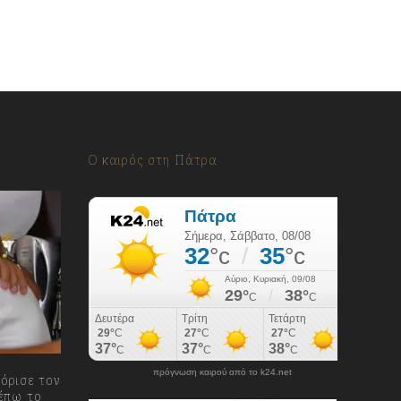
Ο καιρός στη Πάτρα
πρόγνωση καιρού από το k24.net
όρισε τον
έπω το