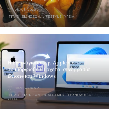
08/08/2026
ΤΊΤΛΟΙ ΕΙΔΉΣΕΩΝ
,
LIFESTYLE
,
ΥΓΕΊΑ
H ΕΕ ανάγκασε την Apple να
συμμορφωθεί! Έρχεται συνεργασία
iPhone και Windows
08/08/2026
ΤΊΤΛΟΙ ΕΙΔΉΣΕΩΝ
,
ΠΟΛΙΤΙΣΜΌΣ
,
ΤΕΧΝΟΛΟΓΊΑ
,
ΥΓΕΊΑ