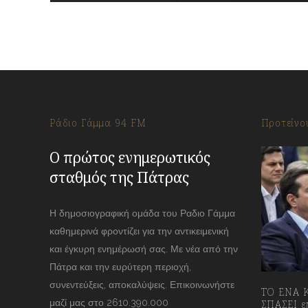
Ράδιο Γάμμα 94 FM
Προτείνο
Ο πρώτος ενημερωτικός
σταθμός της Πάτρας
Η δημοσιογραφική ομάδα του Ραδιο Γάμμα
καθημερινά φροντίζει για την αντικειμενική
και έγκυρη ενημέρωσή σας. Με νέα από την
Πάτρα και την ευρύτερη περιοχή,
συνεντεύξεις, αποκαλύψεις. Επικοινωνήστε
ΤΟ ΕΝΑ Κ
μαζί μας στο 2610.390.000
ΣΠΑΣΕΙ επ