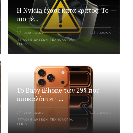
Η Nvidia έχασε κατά κράτος: Το
πιο τέ...
08 ΑΥΓ 2026
0 ΣΧΌΛΙΑ
ΤΊΤΛΟΙ ΕΙΔΉΣΕΩΝ
,
ΤΕΧΝΟΛΟΓΊΑ
,
ΥΓΕΊΑ
Το Baby iPhone των 29$ που
αποκαλύπτει τ...
08 ΑΥΓ 2026
0 ΣΧΌΛΙΑ
ΤΊΤΛΟΙ ΕΙΔΉΣΕΩΝ
,
ΤΕΧΝΟΛΟΓΊΑ
,
ΥΓΕΊΑ