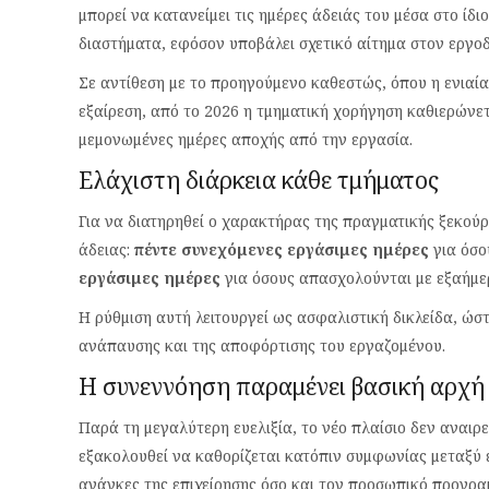
μπορεί να κατανείμει τις ημέρες άδειάς του μέσα στο ίδ
διαστήματα, εφόσον υποβάλει σχετικό αίτημα στον εργοδ
Σε αντίθεση με το προηγούμενο καθεστώς, όπου η ενιαί
εξαίρεση, από το 2026 η τμηματική χορήγηση καθιερώνετ
μεμονωμένες ημέρες αποχής από την εργασία.
Ελάχιστη διάρκεια κάθε τμήματος
Για να διατηρηθεί ο χαρακτήρας της πραγματικής ξεκούρ
άδειας:
πέντε συνεχόμενες εργάσιμες ημέρες
για όσο
εργάσιμες ημέρες
για όσους απασχολούνται με εξαήμε
Η ρύθμιση αυτή λειτουργεί ως ασφαλιστική δικλείδα, ώστ
ανάπαυσης και της αποφόρτισης του εργαζομένου.
Η συνεννόηση παραμένει βασική αρχή
Παρά τη μεγαλύτερη ευελιξία, το νέο πλαίσιο δεν αναιρ
εξακολουθεί να καθορίζεται κατόπιν συμφωνίας μεταξύ 
ανάγκες της επιχείρησης όσο και τον προσωπικό προγρα