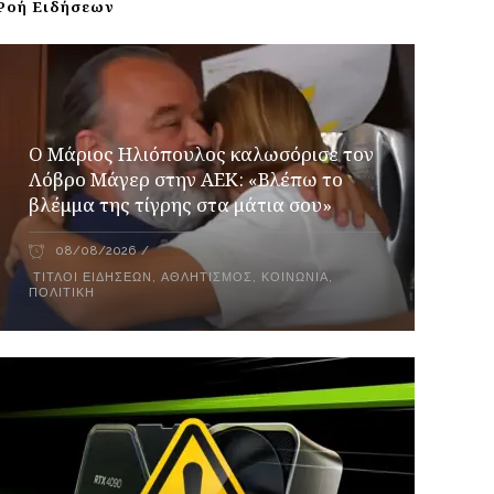
Ροή Ειδήσεων
Ο Μάριος Ηλιόπουλος καλωσόρισε τον
Λόβρο Μάγερ στην ΑΕΚ: «Βλέπω το
βλέμμα της τίγρης στα μάτια σου»
08/08/2026
ΤΊΤΛΟΙ ΕΙΔΉΣΕΩΝ
,
ΑΘΛΗΤΙΣΜΌΣ
,
ΚΟΙΝΩΝΊΑ
,
ΠΟΛΙΤΙΚΉ