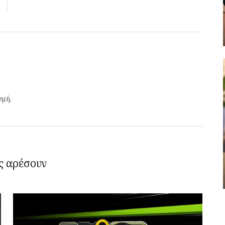
γμή.
ς αρέσουν