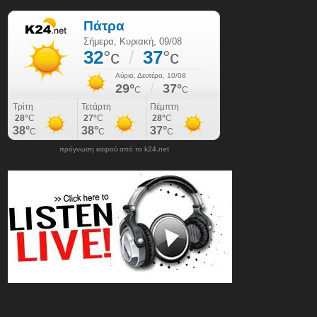
πρόγνωση καιρού από το k24.net