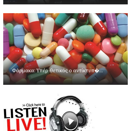
Φάρμακα: Υπέρ-θετικός ο αντίκτυπ�...