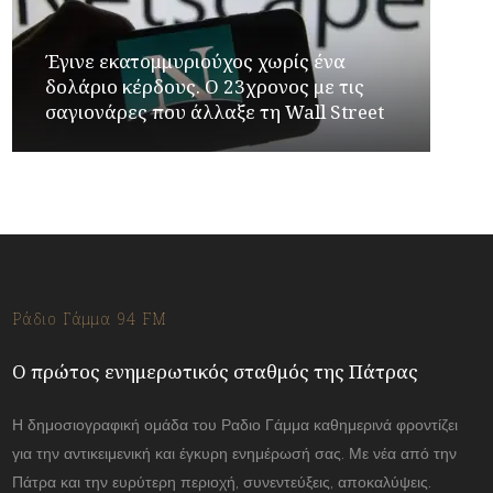
Έγινε εκατομμυριούχος χωρίς ένα
δολάριο κέρδους. Ο 23χρονος με τις
σαγιονάρες που άλλαξε τη Wall Street
Ράδιο Γάμμα 94 FM
Ο πρώτος ενημερωτικός σταθμός της Πάτρας
Η δημοσιογραφική ομάδα του Ραδιο Γάμμα καθημερινά φροντίζει
για την αντικειμενική και έγκυρη ενημέρωσή σας. Με νέα από την
Πάτρα και την ευρύτερη περιοχή, συνεντεύξεις, αποκαλύψεις.