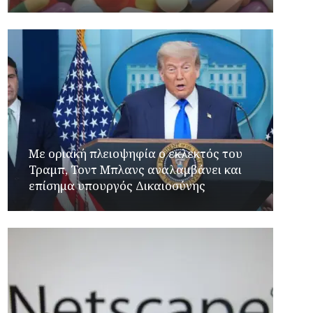
Με οριακή πλειοψηφία ο εκλεκτός του
Τραμπ, Τοντ Μπλανς αναλαμβάνει και
επίσημα υπουργός Δικαιοσύνης