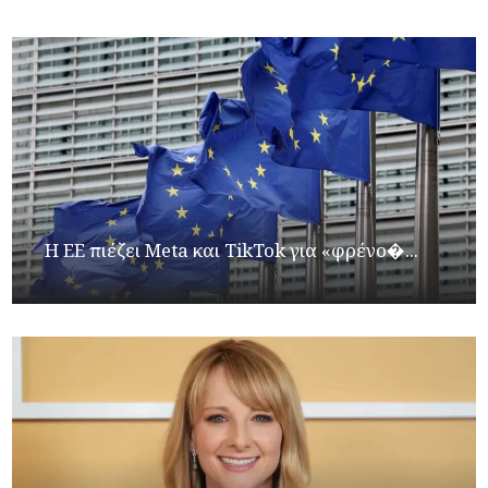
Η ΕΕ πιέζει Meta και TikTok για «φρένο�...