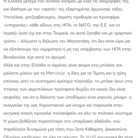
Η Ελλάδα μετέχει του δυτικού κόσμου με όλες τις ιδιομορφίες της,
και ιδιαίτερα με την «αρετή» της εξαρτημένης άρχουσας τάξης.
Υποτέλεια, χατζηαβατισμός, άκρατη προθυμία να προσφέρει
«υπηρεσίες» κάθε είδους στις ΗΠΑ, το ΝΑΤΟ, την Ε.Ε. και το
Ισραήλ (γιατί όχι και στην Τουρκία, αν αυτό ζητηθεί και με τραμπικό
τρόπο – άλλωστε η δήλωση του Μητσοτάκη, ότι δεν είναι ώρα για
να εξετάσουμε την νομιμότητα ή μη της επέμβασης των ΗΠΑ στην
Βενεζουέλα, είχε αυτό το άρωμα).
Αλλά και στην Ελλάδα οι αγρότες είναι ακόμα στα μπλόκα, και
μάλιστα μιλούν για τη Mercosur∙ η δίκη για τα Τέμπη και η τρίτη
επέτειος από το συστημικό έγκλημα πλησιάζει∙ το μπλακ-άουτ στις
πτήσεις των αεροπλάνων πρόσφατα θυμίζει ότι κανείς δεν είναι
ασφαλής, και ότι η διάλυση των υποδομών είναι γεγονός μόνιμο∙ η
αναγγελία της κας Καρυστιανού για κίνημα και παρουσία στην
κεντρική σκηνή προκαλεί πονοκέφαλο σε όλο το πολιτικό σύστημα.
Η χώρα βυθίζεται περισσότερο στο υπαρξιακό αδιέξοδο, ενώ
παράλληλα δυναμώνει μια τάση που ζητά Κάθαρση, Δικαιοσύνη,
Οξυγόνο επιβίωσης σε όλα τα μέτωπα. Το 2026 εσωτερικά θα είναι