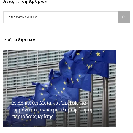
Αναζήτηση Άρθρων
Ροή Ειδήσεων
Η ΕΕ πιέζει Meta και TikTok για
«φρένο» στην παραπληροφόρηση σε
περιόδους κρίσης