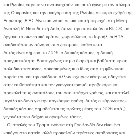
και Ρωσίας έπρεπε να ανατιναχτούν, και αυτό έγινε με τον πόλεμο
της Ουκρανίας και την αναγόρευση της Ρωσίας σε κύριο εχθρό της
Ευρώπης (Ε.Ε.). Λίγο πιο νότια, σε μια καυτή περιοχή, στη Μέση
Ανατολή (ή Νοτιοδυτική Ασία, όπως την αποκαλούν οι BRICS), με
όργανο το σιωνιστικό κράτος-χωροφύλακα, το Ισραήλ, οι ΗΠΑ
αναδιατάσσουν σύνορα, συσχετισμούς, καθεστώτα.
Αυτός είναι σήμερα, το 2026, ο δυτικός κόσμος, η δυτική
πραγματικότητα. Βουτηγμένος σε μια διαρκή και βαθύτατη κρίση,
πολυδιασπασμένος, σοκαρισμένος κι ο ίδιος από τη φθίνουσα
πορεία του και την ανάδυση άλλων ισχυρών κέντρων, οδηγείται
στην επιθετικότητα και τον γκανγκστερισμό, προβοκάρει και
προκαλεί τους αντιπάλους του όσο υπάρχει χρόνος, και αποτελεί
μεγάλο κίνδυνο για την παγκόσμια ειρήνη. Αυτός ο «άρρωστος»
δυτικός κόσμος σημαδεύεται τις πρώτες μέρες του 2026 από 3
γεγονότα που δείχνουν ορισμένες τάσεις:
– Οι απειλές του Τραμπ ενάντια στη Γροιλανδία δεν είναι ένα
κακόγουστο αστείο, αλλά προκαλούν τεράστιες αντιδράσεις και