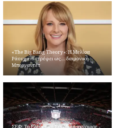
«The Big Bang Theory»: Η Μελίσα
Ράουχ επιστρέφει ως… δαιμονική
Μπερναντέτ
ΣΕΦ: Το Ελεγκτικό Συνέδριο ακύρωσε