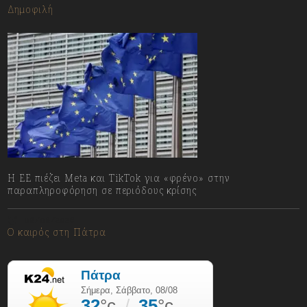
Δημοφιλή
Η ΕΕ πιέζει Meta και TikTok για «φρένο» στην
παραπληροφόρηση σε περιόδους κρίσης
08/08/2026
Ο καιρός στη Πάτρα