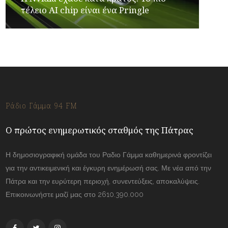
τέλειο AI chip είναι ένα Pringle
Ράδιο Γάμμα 94 FM
Ο πρώτος ενημερωτικός σταθμός της Πάτρας
Η δημοσιογραφική ομάδα του Ραδιο Γάμμα καθημερινά φροντίζει
για την αντικειμενική και έγκυρη ενημέρωσή σας. Με νέα από την
Πάτρα και την ευρύτερη περιοχή, συνεντεύξεις, αποκαλύψεις.
Επικοινωνήστε μαζί μας στο 2610.390.000