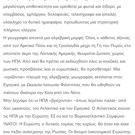
μεγαλύτερη επιθετικότητα και οριοθετεί με φωτιά και σίδερο, με
επεμβάσεις, εμπάργκο, δολοφονίες, τελεσίγραφα και απειλές
ολόκληρο το δυτικό ημισφαίριο, προωθώντας μια στρατηγική
πλήρους ελέγχου.
Η γεωγραφία αποκτά μια αλγεβρική μορφή: Όλος ο κάθετος άξονας,
από τον Αρκτικό Πόλο και τη Γροιλανδία μέχρι τη Γη του Πυρός στο
απώτατο άκρο της Λατινικής Αμερικής, θεωρείται ζωτικός χώρος
των ΗΠΑ. Από εκεί θα πρέπει να εκδιωχθούν όλες οι κινεζικές και
ρωσικές προσβάσεις (και οι ευρωπαϊκές, θα προσθέταμε). Μια
«οριζόντια» πλευρά της αλγεβρικής γεωγραφίας εκτείνεται στον
Ειρηνικό, με Ωκεανία-Ιαπωνία-Φιλιππίνες που θα ωθηθούν να
πιέσουν ιδιαίτερα την Κίνα από τον Νότο.
Μην ξεχνάμε ότι οι ΗΠΑ «βρέχονται» –όπως λεγόταν παλιά– από
δύο ωκεανούς, τον Ατλαντικό και τον Ειρηνικό. Ο Ατλαντικός ενώνει
τις ΗΠΑ με την Ευρώπη. Εξ ου και το Βορειοατλαντικό Σύμφωνο
(ΝΑΤΟ). Η Ευρώπη, ο δυτικός τομέας της κυρίως, θα ήταν και είναι
ένα πεδίο ανάσχεσης της Ρωσίας. Οι δεσμοί (οικονομικοί) Ευρώπης