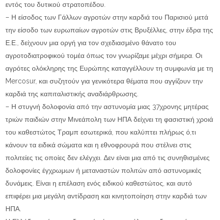
εντός του δυτικού στρατοπέδου.
– Η είσοδος των Γάλλων αγροτών στην καρδιά του Παρισιού μετά
την είσοδο των ευρωπαίων αγροτών στις Βρυξέλλες, στην έδρα της
Ε.Ε., δείχνουν μια οργή για τον σχεδιασμένο θάνατο του
αγροτοδιατροφικού τομέα όπως τον γνωρίζαμε μέχρι σήμερα. Οι
αγρότες ολόκληρης της Ευρώπης καταγγέλλουν τη συμφωνία με τη
Mercosur, και συζητούν για γενικότερα θέματα που αγγίζουν την
καρδιά της καπιταλιστικής αναδιάρθρωσης.
– Η στυγνή δολοφονία από την αστυνομία μιας 37χρονης μητέρας
τριών παιδιών στην Μινεάπολη των ΗΠΑ δείχνει τη φασιστική χροιά
του καθεστώτος Τραμπ εσωτερικά, που καλύπτει πλήρως ό,τι
κάνουν τα ειδικά σώματα και η εθνοφρουρά που στέλνει στις
πολιτείες τις οποίες δεν ελέγχει. Δεν είναι μια από τις συνηθισμένες
δολοφονίες έγχρωμων ή μεταναστών πολιτών από αστυνομικές
δυνάμεις. Είναι η επέλαση ενός ειδικού καθεστώτος, και αυτό
επιφέρει μια μεγάλη αντίδραση και κινητοποίηση στην καρδιά των
ΗΠΑ.