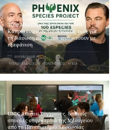
Τζεφ Μπέζος και Λεονάρντο Ντι
Κάπριο ενώνουν τις δυνάμεις τους για
τη διάσωση ειδών που κινδυνεύουν με
εξαφάνιση
07/08/2026
ΤΊΤΛΟΙ ΕΙΔΉΣΕΩΝ
,
ΠΟΛΙΤΙΣΜΌΣ
,
ΥΓΕΊΑ
UNIC Athens: Σύγχρονες, διεθνείς
σπουδές στην καρδιά της Μεσογείου
από το Πανεπιστήμιο Λευκωσίας