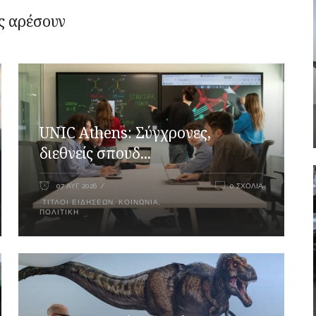
ς αρέσουν
UNIC Athens: Σύγχρονες,
διεθνείς σπουδ...
07 ΑΥΓ 2026
0 ΣΧΌΛΙΑ
ΤΊΤΛΟΙ ΕΙΔΉΣΕΩΝ
,
ΚΟΙΝΩΝΊΑ
,
ΠΟΛΙΤΙΚΉ