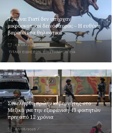
Έρευνα: Γιατί δεν υπήρχαν
μικροσκοπικοί δεινόσαυροι; – Η ευθύνη
βαραίνει τα θηλαστικά
07/08/2026
ΤΊΤΛΟΙ ΕΙΔΉΣΕΩΝ
,
ΕΠΙΣΤΉΜΗ
,
ΥΓΕΊΑ
Συνελήφθη πρώην κυβερνήτης στο
Μεξικό για την εξαφάνιση 43 φοιτητών
πριν από 12 χρόνια
07/08/2026