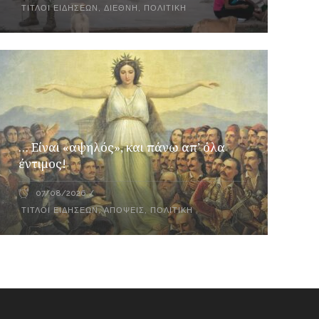
ΤΊΤΛΟΙ ΕΙΔΉΣΕΩΝ
,
ΔΙΕΘΝΉ
,
ΠΟΛΙΤΙΚΉ
… Είναι «αψηλός», και πάνω απ’ όλα
έντιμος!
07/08/2026
ΤΊΤΛΟΙ ΕΙΔΉΣΕΩΝ
,
ΑΠΌΨΕΙΣ
,
ΠΟΛΙΤΙΚΉ