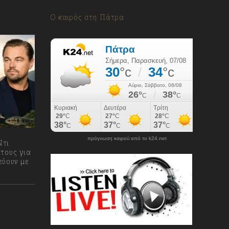
Ο καιρός στη Πάτρα
πρόγνωση καιρού από το k24.net
Ντι
 τους για
εύουν με