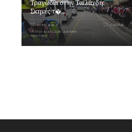
Τραγωδία στην Ταϊλάνδη:
Σκηνές τ�...
07 ΑΥΓ 2026
0 ΣΧΌΛΙΑ
ΤΊΤΛΟΙ ΕΙΔΉΣΕΩΝ
,
ΔΙΕΘΝΉ
,
ΠΟΛΙΤΙΚΉ