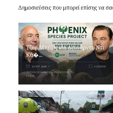
Δημοσιεύσεις που μπορεί επίσης να σα
Τζεφ Μπέζος και Λεονάρντο Ντι
Κά�...
07 ΑΥΓ 2026
0 ΣΧΌΛΙΑ
ΤΊΤΛΟΙ ΕΙΔΉΣΕΩΝ
,
ΠΟΛΙΤΙΣΜΌΣ
,
ΥΓΕΊΑ