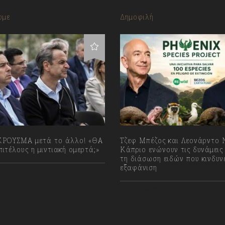
υμε
Δημοφιλή
ΡΟΥΣΜΑ μετά το άλλο! «ΘΑ
Τζεφ Μπέζος και Λεονάρντο 
ιτέλους η μιντιακή ομερτά;»
Κάπριο ενώνουν τις δυνάμεις
τη διάσωση ειδών που κινδυν
εξαφάνιση
023
07/08/2026