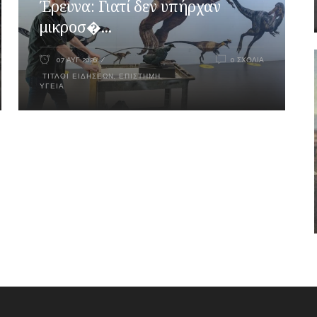
Έρευνα: Γιατί δεν υπήρχαν
μικροσ�...
07 ΑΥΓ 2026
0 ΣΧΌΛΙΑ
ΤΊΤΛΟΙ ΕΙΔΉΣΕΩΝ
,
ΕΠΙΣΤΉΜΗ
,
ΥΓΕΊΑ