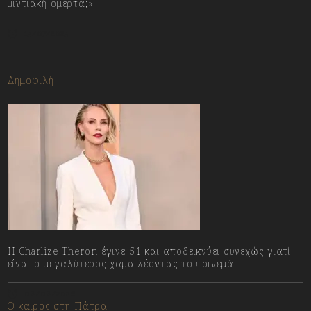
μιντιακή ομερτά;»
13/07/2023
Δημοφιλή
Η Charlize Theron έγινε 51 και αποδεικνύει συνεχώς γιατί
είναι ο μεγαλύτερος χαμαιλέοντας του σινεμά
08/08/2026
Ο καιρός στη Πάτρα