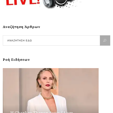
Αναζήτηση Άρθρων
Ροή Ειδήσεων
Η Charlize Theron έγινε 51 και