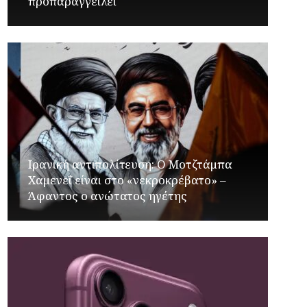
προπαραγγείλει
Ιρανική αντιπολίτευση: Ο Μοτζτάμπα
Χαμενεΐ είναι στο «νεκροκρέβατο» –
Άφαντος ο ανώτατος ηγέτης