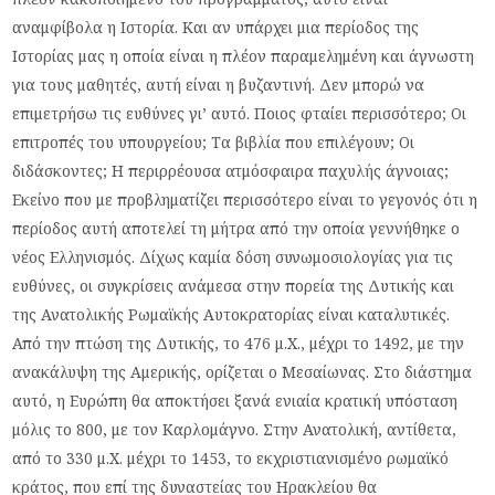
αναμφίβολα η Ιστορία. Και αν υπάρχει μια περίοδος της
Ιστορίας μας η οποία είναι η πλέον παραμελημένη και άγνωστη
για τους μαθητές, αυτή είναι η βυζαντινή. Δεν μπορώ να
επιμετρήσω τις ευθύνες γι’ αυτό. Ποιος φταίει περισσότερο; Οι
επιτροπές του υπουργείου; Τα βιβλία που επιλέγουν; Οι
διδάσκοντες; Η περιρρέουσα ατμόσφαιρα παχυλής άγνοιας;
Εκείνο που με προβληματίζει περισσότερο είναι το γεγονός ότι η
περίοδος αυτή αποτελεί τη μήτρα από την οποία γεννήθηκε ο
νέος Ελληνισμός. Δίχως καμία δόση συνωμοσιολογίας για τις
ευθύνες, οι συγκρίσεις ανάμεσα στην πορεία της Δυτικής και
της Ανατολικής Ρωμαϊκής Αυτοκρατορίας είναι καταλυτικές.
Από την πτώση της Δυτικής, το 476 μ.Χ., μέχρι το 1492, με την
ανακάλυψη της Αμερικής, ορίζεται ο Μεσαίωνας. Στο διάστημα
αυτό, η Ευρώπη θα αποκτήσει ξανά ενιαία κρατική υπόσταση
μόλις το 800, με τον Καρλομάγνο. Στην Ανατολική, αντίθετα,
από το 330 μ.Χ. μέχρι το 1453, το εκχριστιανισμένο ρωμαϊκό
κράτος, που επί της δυναστείας του Ηρακλείου θα