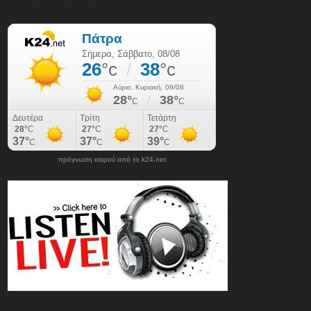
πρόγνωση καιρού από το k24.net