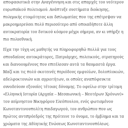
αποφασιστικά στην Αναγέννηση και στις απαρχές του νεότερου
ευρωπαϊκού πολιτισμού. Ανάπτυξε συστήματα διοίκησης,
πολεμικής ετοιμότητας και διπλωματίας που της επέτρεψαν να
μακροημερεύσει πολύ περισσότερο από οποιαδήποτε άλλη
αυτοκρατορία του δυτικού κόσμου μέχρι σήμερα, αν κι υπήρξε η
πιο πολυεθνική.
Είχα την τύχη ως μαθητής να πληροφορηθώ πολλά για τους
σπουδαίους αυτοκράτορες, Πατριάρχες, πολιτικούς, στρατηγούς
και διανοουμένους που επιτέλεσαν αυτά τα θαυμαστά έργα.
Μαζί και τις πολύ σκοτεινές περιόδους εμφυλίων, δολοπλοκιών,
αδελφοκτονιών και αγριοτήτων, οι οποίες αναπόφευκτα
συνοδεύουν εξουσίες τέτοιας δύναμης. Το οφείλω στην τρίτομη
«Ελληνική Ιστορία (Αρχαία – Μεσαιωνική – Νεοτέρων Χρόνων)»
του αείμνηστου Νικηφόρου Ελεόπουλου, ενός φωτισμένου
Κωνσταντινουπολίτη παιδαγωγού, του ανθρώπου που ως
πρώτος αντιπρόεδρός της πρότεινε το όνομα, το έμβλημα και τα
χρώματα της Αθλητικής Ενώσεως Κωνσταντινουπόλεως.