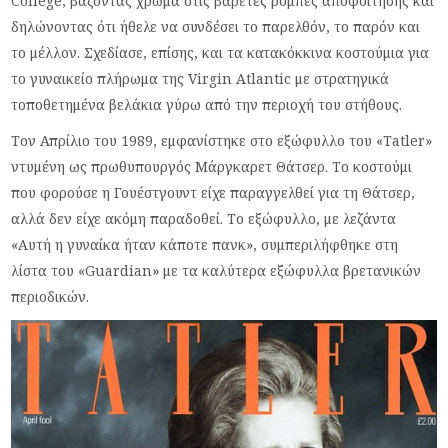
College, βάζοντας χρώμα στις βαρετές ρόμπες αποφοίτησης και
δηλώνοντας ότι ήθελε να συνδέσει το παρελθόν, το παρόν και
το μέλλον. Σχεδίασε, επίσης, και τα κατακόκκινα κοστούμια για
το γυναικείο πλήρωμα της Virgin Atlantic με στρατηγικά
τοποθετημένα βελάκια γύρω από την περιοχή του στήθους.
Τον Απρίλιο του 1989, εμφανίστηκε στο εξώφυλλο του «Tatler»
ντυμένη ως πρωθυπουργός Μάργκαρετ Θάτσερ. Το κοστούμι
που φορούσε η Γουέστγουντ είχε παραγγελθεί για τη Θάτσερ,
αλλά δεν είχε ακόμη παραδοθεί. Το εξώφυλλο, με λεζάντα
«Αυτή η γυναίκα ήταν κάποτε πανκ», συμπεριλήφθηκε στη
λίστα του «Guardian» με τα καλύτερα εξώφυλλα βρετανικών
περιοδικών.