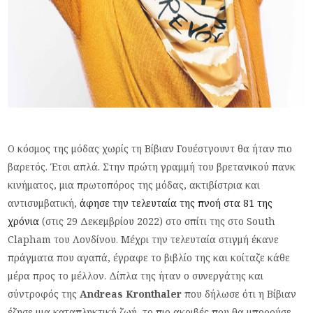
Ο κόσμος της μόδας χωρίς τη Βίβιαν Γουέστγουντ θα ήταν πιο
βαρετός. Έτσι απλά. Στην πρώτη γραμμή του βρετανικού πανκ
κινήματος, μια πρωτοπόρος της μόδας, ακτιβίστρια και
αντισυμβατική,
άφησε την τελευταία της πνοή στα 81 της
χρόνια
(στις 29 Δεκεμβρίου 2022) στο σπίτι της στο South
Clapham του Λονδίνου. Μέχρι την τελευταία στιγμή έκανε
πράγματα που αγαπά, έγραφε το βιβλίο της και κοίταζε κάθε
μέρα προς το μέλλον. Δίπλα της ήταν ο συνεργάτης και
σύντροφός της
Andreas Kronthaler
που δήλωσε ότι η Βίβιαν
έζησε μια καταπληκτική ζωή, το πιο ακριβές που θα μπορούσε