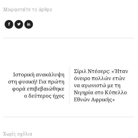
Μοιραστείτε το άρθρο
Σίριλ Ντέσερς: «Ήταν
Iστορική ανακάλυψη
όνειρο πολλών ετών
στη φυσική! Για πρώτη
να αγωνιστώ με τη
φορά επιβεβαιώθηκε
Νιγηρία στο Κύπελλο
ο δεύτερος ήχος
Εθνών Αφρικής»
Χωρίς σχόλια