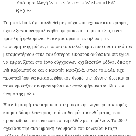
Από τη συλλογή Witches, Vivienne Westwood FW
1983-84.
Το punk look έχει συνδεθεί με ρούχα που έχουν καταστραφεί,
έχουν ξανασυναρμολογηθεί, φoριούνται το μέσα-έξω, είναι
ημιτελή ή φθαρμένα. Ήταν μια πρώιμη εκδήλωση της
αποδομητικής μόδας, η οποία αποτελεί σημαντικό συστατικό του
μεταμοντέρνου στυλ του ύστερου εικοστού αιώνα και συνεχίζει
να εμφανίζεται στο έργο σύγχρονων σχεδιαστών μόδας, όπως η
Ρέι Καβαμπούκο και ο Μαρτέν Μαρζελά. Όπως το Dada είχε
προσπαθήσει να καταστρέψει τον θεσμό της τέχνης, έτσι και οι
πανκ έμοιαζαν αποφασισμένοι να αποδομήσουν τον ίδιο τον
θεσμό της μόδας.
Η αντίφαση ήταν παρούσα στα ρούχα της, λίγος ρομαντισμός
και μια δόση ελευθερίας από τα δεσμά του ενδύματος, έτσι
προσπαθούσε να συνδέσει το παρελθόν με το μέλλον. Το 2007
σχεδίασε την ακαδημαϊκή ενδυμασία του κολεγίου King’s