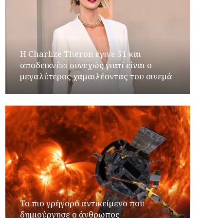
Η Charlize Theron έγινε 51 και
αποδεικνύει συνεχώς γιατί είναι ο
μεγαλύτερος χαμαιλέοντας του σινεμά
Το πιο γρήγορο αντικείμενο που
δημιούργησε ο άνθρωπος