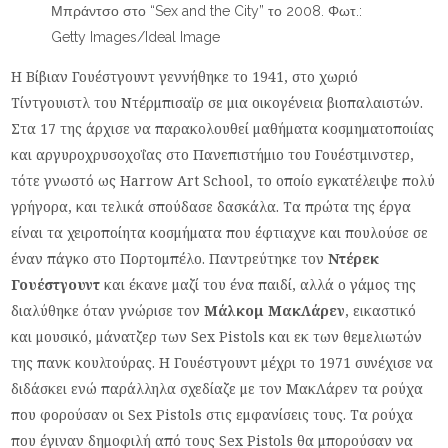
Μπράντσο στο “Sex and the City” το 2008. Φωτ.:
Getty Images/Ideal Image
Η Βίβιαν Γουέστγουντ γεννήθηκε το 1941, στο χωριό
Τίντγουιστλ του Ντέρμπισαϊρ σε μια οικογένεια βιοπαλαιστών.
Στα 17 της άρχισε να παρακολουθεί μαθήματα κοσμηματοποιίας
και αργυροχρυσοχοΐας στο Πανεπιστήμιο του Γουέστμινστερ,
τότε γνωστό ως Harrow Art School, το οποίο εγκατέλειψε πολύ
γρήγορα, και τελικά σπούδασε δασκάλα. Τα πρώτα της έργα
είναι τα χειροποίητα κοσμήματα που έφτιαχνε και πουλούσε σε
έναν πάγκο στο Πορτομπέλο. Παντρεύτηκε τον
Ντέρεκ
Γουέστγουντ
και έκανε μαζί του ένα παιδί, αλλά ο γάμος της
διαλύθηκε όταν γνώρισε τον
Μάλκομ ΜακΛάρεν
, εικαστικό
και μουσικό, μάνατζερ των Sex Pistols και εκ των θεμελιωτών
της πανκ κουλτούρας. Η Γουέστγουντ μέχρι το 1971 συνέχισε να
διδάσκει ενώ παράλληλα σχεδίαζε με τον ΜακΛάρεν τα ρούχα
που φορούσαν οι Sex Pistols στις εμφανίσεις τους. Τα ρούχα
που έγιναν δημοφιλή από τους Sex Pistols θα μπορούσαν να