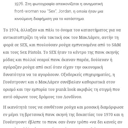
1976. Στη φωτογραφία απεικονίζεται η αινιγματική
front-woman του “Sex”, Jordan, η οποία ήταν μια
κινούμενη διαφήμιση για το κατάστημα.
Το 1974, άλλαξαν και πάλι το όνομα του καταστήματος για να
αντικατοπτρίζει τη νέα τακτική σοκ του ΜακΛάρεν, αυτήν τη
φορά σε SEX, και πουλούσαν ρούχα εμπνευσμένα από το S&M
και τους Sex Pistols. Το SEX ήταν το κέντρο της πανκ σκηνής
μόδας και πολλοί νεαροί πανκ έκαναν παρέα, δούλευαν ή
αγόραζαν ρούχα από εκεί όταν είχαν την οικονομική
δυνατότητα να τα αγοράσουν. Οξυδερκείς επιχειρηματίες, η
Γουέστγουντ και ο ΜακΛάρεν συνέβαλαν καθοριστικά στον
ορισμό και την εμπορία του punk look ακριβώς τη στιγμή που
αυτό σάρωνε τους δρόμους του Λονδίνου.
Η ικανότητά τους να συνθέτουν ρούχα και μουσική διαμόρφωσε
εν μέρει τη βρετανική πανκ σκηνή της δεκαετίας του 1970 και η
Γουέστγουντ έβλεπε το πανκ σαν έναν τρόπο «να δει κανείς αν