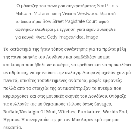
Ο μάνατζερ του πανκ ροκ συγκροτήματος Sex Pistols
Malcolm McLaren και η Viviane Westwood έξω από
το δικαστήριο Bow Street Magistrate Court, αφού
αφέθηκαν ελεύθεροι με εγγύηση γιατί είχαν συλληφθεί
για καυγά. Φωτ.: Getty Images/Ideal Image
Το κατάστημά της ήταν τόπος συνάντησης για τα πρώτα μέλη
της πανκ σκηνής του Λονδίνου και συμβάδιζαν με μια
κουλτούρα που ήθελε να σοκάρει, να ερεθίσει και να προκαλέσει
αντιδράσεις, να εμπνεύσει την αλλαγή. Διαφανή σχεδόν χοντρά
πλεκτά, ετικέτες τοποθετημένες ανάποδα, ραφές εμφανείς:
πολλά από τα στοιχεία της αντικατόπτριζαν το πνεύμα που
κυριαρχούσε και στις μουσικές σκηνές του Λονδίνου. Ονόμαζε
τις συλλογές της με θεματικούς τίτλους όπως Savages,
Buffalo/Nostalgia Of Mud, Witches, Punkature, Worlds End,
Hypnos. Η συνεργασία της με τον ΜακΛάρεν κράτησε μια
δεκαετία.