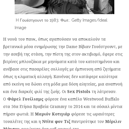
H Γουέστγουντ το 1983. Φωτ.: Getty Images/Ideal
Image
Η νονά του πανκ, όπως αγαπούσαν να αποκαλούν τα
βρετανικά μέσα ενημέρωσης την Dame Βίβιαν Γουέστγουντ, με
την ασεβή της στάση, την πίστη της στον ακτιβισμό, έφερε στις
βιτρίνες μπλουζάκια με μηνύματα κατά του κατεστημένου και
ανέβασε στις πασαρέλες συλλογές με έμπνευση από ζητήματα
όπως η κλιματική αλλαγή. Κανένας δεν κατάφερε καλύτερα
από εκείνη να δώσει στη μόδα μια δόση αλητείας, μια αναπνοή
και ένα διαρκές φιλί της ζωής. Οι
Sex Pistols
τη λάτρευαν.
Ο
Φάρελ Γουίλιαμς
φόρεσε ένα καπέλο Westwood Buffalo
στα 56α Ετήσια Βραβεία Grammy το 2014 και τα σόσιαλ μίντια
πήραν φωτιά. Η
Μαριόν Κοτιγιάρ
φόρεσε τις ωραιότερες
τουαλέτες της και η
Ντίτα φον Τιζ
παντρεύτηκε τον
Μέριλιν
Μάνσον
φορώντας ένα μοβ νυφικό της.