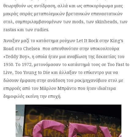
θεωρηθούν ως αντίδραση, αλλά και ως αποκορύφωμα μιας
μακράς σειράς μεταπολεμικών βρετανικών επαναστατικών
στυλ, συμπεριλαμβανομένων των mods, των skinheads, των
rastas και των rudies.
Άνοιξαν μαζί το κατάστημα ρούχων Let It Rock στην King’s
Road στο Chelsea που απευθυνόταν στην υποκουλτούρα
«Teddy Boy», η οποία ήταν μια αναβίωση της δεκαετίας του
1950. Το 1972, μετονόμασαν το κατάστημά τους σε Too Fast to
Live, Too Young to Die και άλλαξαν το επίκεντρο για να
δώσουν έμφαση στην ανάδυση του ροκ/μηχανόβιου στυλ με
επιρροές από τον Μάρλον Μπράντο που ήταν ιδιαίτερα
δημοφιλές εκείνη την εποχή.