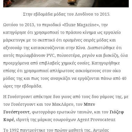
Στην εβδομάδα μόδας του Λονδίνου το 2015.
Ωστόσο το 2013, το περιοδικό «Eluxe Magazine», την
κατηγόρησε ότι χρησιμοποιεί το πράσινο κίνημα ως εργαλείο
μάρκετινγκ με το σκεπτικό ότι ορισμένες σειρές μόδας και
αξεσουάρ της κατασκευάζονται στην Κίνα. Διαπιστώθηκε ότι
αυτές περιλαμβάνουν PVC, πολυεστέρα, ρεγιόν και βισκόζη, όλα
προερχόμενα από επιβλαβείς χημικές ουσίες. Κατηγορήθηκε
επίσης ότι χρησιμοποιεί απλήρωτους ασκούμενους στον οίκο
μόδας της και πως τους αναγκάζει να εργάζονται πάνω από 40
ώρες την εβδομάδα.
Η Γουέστγουντ απέκτησε δυο γιους από τους δυο γάμους της, με
τον Γουέστγουντ και τον ΜακΛάρεν, τον
Μπεν
Γουέστγουντ,
φωτογράφο ερωτικών ταινιών, και τον
Γιόζεφ
Κορέ,
ιδρυτή της μάρκας εσωρούχων Agent Provocateur.
Το 1992 παντρεύτηκε τον πρώην μαθητή της, Αντρέας