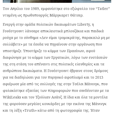
Τον Απρίλιο του 1989, εμφανίστηκε στο εξώφυλλο του “Tatler”
ντυμένη ως πρωθυπουργός Μάργκαρετ Θάτσερ.
Ενεργή στην ομάδα πολιτικών δικαιωμάτων Liberty, η
Γουέστγουντ λάνσαρε αποκλειστικά μπλουζάκια και παιδικά
ρούχα με το σύνθημα «Δεν είμαι τρομοκράτης, παρακαλώ μη με
συλλάβετε» με τα έσοδα να πηγαίνουν στην οργάνωση που
υποστήριζε. Υποστήριζε το κόμμα των Πρασίνων, αφού
διαφώνησε με το κόμμα των Εργατικών, λόγω των ενστάσεών
της στη στάση του απέναντι στις πολιτικές ελευθερίες και τα
ανθρώπινα δικαιώματα. Η Γουέστγουντ έβγαινε στους δρόμους
για να διαδηλώσει για τον πυρηνικό αφοπλισμό και το 2013
αφιέρωσε μία από τις συλλογές της στην Τσέλσι Μάνινγκ, που
φυλακίστηκε εξαιτίας των πληροφοριών που συνδέονταν με τα
WikiLeaks και τον Τζούλιαν Ασάνζ. Η ίδια και όλα τα μοντέλα
της φορούσαν μεγάλες κονκάρδες με την εικόνα της Μάνινγκ
και τη λέξη «Truth» κάτω από τη φωτογραφία της. Ήταν