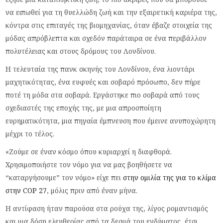
να ειπωθεί για τη θυελλώδη ζωή και την εξαιρετική καριέρα της,
κόντρα στις επιταγές της βιομηχανίας, όταν έβαζε στοιχεία της
μόδας απρόβλεπτα και σχεδόν παράταιρα σε ένα περιβάλλον
πολυτέλειας και στους δρόμους του Λονδίνου.
Η τελευταία της πανκ σκηνής του Λονδίνου, ένα λιοντάρι
μαχητικότητας, ένα ευφυές και σοβαρό πρόσωπο, δεν πήρε
ποτέ τη μόδα στα σοβαρά. Εργάστηκε πιο σοβαρά από τους
σχεδιαστές της εποχής της, με μια απροσποίητη
ευρηματικότητα, μια πηγαία έμπνευση που έμεινε ανυποχώρητη
μέχρι το τέλος.
«Ζούμε σε έναν κόσμο όπου κυριαρχεί η διαφθορά.
Χρησιμοποιήστε τον νόμο για να μας βοηθήσετε να
“καταργήσουμε” τον νόμο» είχε πει
στην ομιλία της για το κλίμα
στην COP 27
, μόλις πριν από έναν μήνα.
Η αντίφαση ήταν παρούσα στα ρούχα της, λίγος ρομαντισμός
και μια δόση ελευθερίας από τα δεσμά του ενδύματος, έτσι