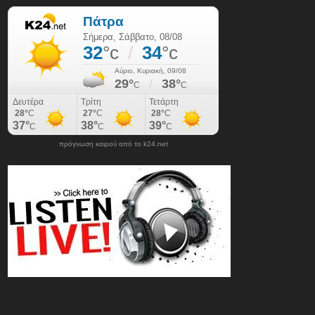
πρόγνωση καιρού από το k24.net