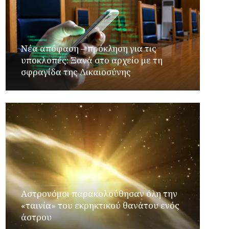
Νέα απόφαση – πρόκληση για τις
υποκλοπές: Ξανά στο αρχείο με τη
σφραγίδα της Δικαιοσύνης
Αστρονόμοι παρακολούθησαν όλη την
«ταινία» του εκρηκτικού θανάτου ενός
άστρου