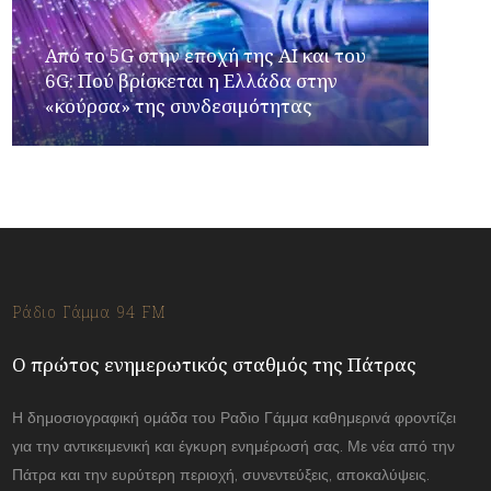
Από το 5G στην εποχή της AI και του
6G: Πού βρίσκεται η Ελλάδα στην
«κούρσα» της συνδεσιμότητας
Ράδιο Γάμμα 94 FM
Ο πρώτος ενημερωτικός σταθμός της Πάτρας
Η δημοσιογραφική ομάδα του Ραδιο Γάμμα καθημερινά φροντίζει
για την αντικειμενική και έγκυρη ενημέρωσή σας. Με νέα από την
Πάτρα και την ευρύτερη περιοχή, συνεντεύξεις, αποκαλύψεις.