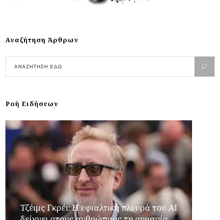
Αναζήτηση Άρθρων
Ροή Ειδήσεων
Τζέιμς Γκρέι: H εφιαλτική πλευρά του ΑI
δείχνει στους ανθρώπους τη σημασία