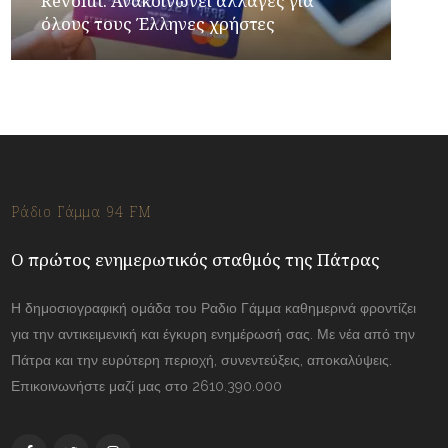
Revolut: Ανακοινώνει αλλαγές για
όλους τους Έλληνες χρήστες
Ράδιο Γάμμα 94 FM
Ο πρώτος ενημερωτικός σταθμός της Πάτρας
Η δημοσιογραφική ομάδα του Ραδιο Γάμμα καθημερινά φροντίζει
για την αντικειμενική και έγκυρη ενημέρωσή σας. Με νέα από την
Πάτρα και την ευρύτερη περιοχή, συνεντεύξεις, αποκαλύψεις.
Επικοινωνήστε μαζί μας στο 2610.390.000