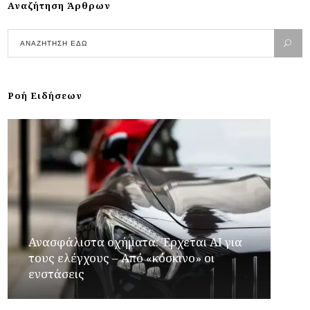
Αναζήτηση Άρθρων
Ροή Ειδήσεων
Ανασφάλιστα οχήματα: Έρχεται ΑΙ για
τους ελέγχους – Από «κόσκινο» οι
ενστάσεις