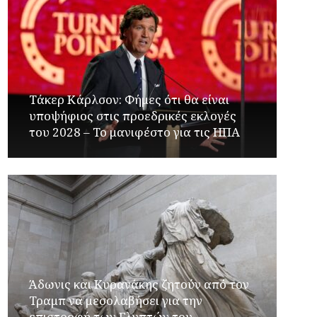
Τάκερ Κάρλσον: Φήμες ότι θα είναι
υποψήφιος στις προεδρικές εκλογές
του 2028 – Το μανιφέστο για τις ΗΠΑ
Άδωνις και Κυρανάκης ζητούν από τον
Τραμπ να μεσολαβήσει για την
επιστροφή των Γλυπτών του